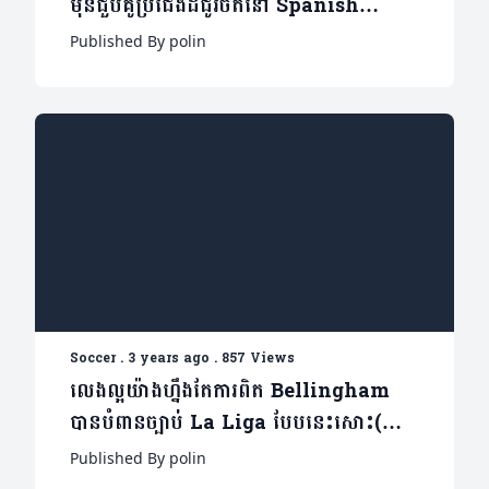
មុនជួបគូប្រជែងដ៏ជូរចត់នៅ Spanish
Super Cup(មានវីដេអូ)
Published By polin
Soccer
.
3 years ago
.
857 Views
លេងល្អយ៉ាងហ្នឹងតែការពិត Bellingham
បានបំពានច្បាប់ La Liga បែបនេះសោះ(មាន
វីដេអូ)
Published By polin