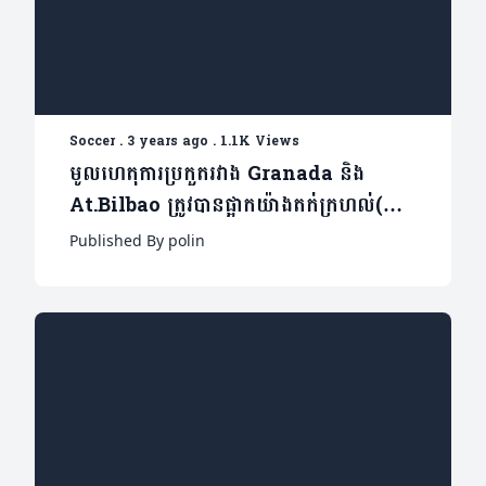
Soccer
.
3 years ago
.
1.1K Views
មូលហេតុការប្រកួតរវាង Granada និង
At.Bilbao ត្រូវបានផ្អាកយ៉ាងតក់ក្រហល់(
មានវីដេអូ)
Published By polin