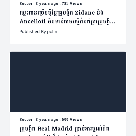
Soccer
.
3 years ago
.
781 Views
ឈ្នះពានច្រើនប៉ុន្តែគ្រូបង្វឹក Zidane និង
Ancelloti មិនទាន់តាមស្មើកំនត់ត្រាគ្រូបង្វឹក
រូបនេះទេ
Published By polin
Soccer
.
3 years ago
.
699 Views
គ្រូបង្វឹក Real Madrid ប្រាប់អារម្មណ៏ពិត