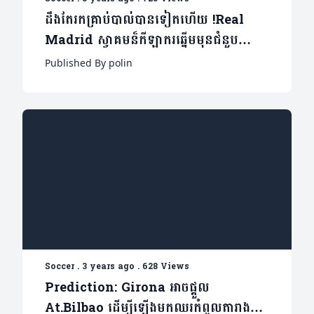
ដឹងតែរកគ្រាប់បាល់បានទៀតហើយ !Real
Madrid ស្វាគមន៏កីឡាករឆ្នើមមុនជំនួប
Granada (មានវីដេអូ)
Published By polin
Soccer
.
3 years ago
.
628 Views
​Prediction: Girona អាចផ្តួល
At.Bilbao ដើម្បីឡើងមកឈរកំពូលតារាង