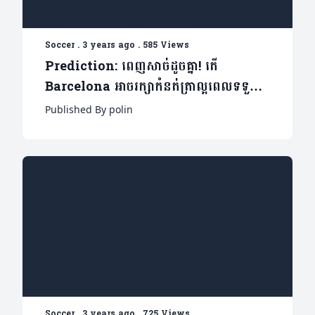
Soccer
.
3 years ago
.
585 Views
Prediction: ពេញសាច់ដូចគ្នា! តើ
Barcelona អាចរក្សាកំនត់ត្រាល្អពេលទទួល
ភ្ញៀវ At.Madrid បានទេ?
Published By polin
Soccer
.
3 years ago
.
725 Views