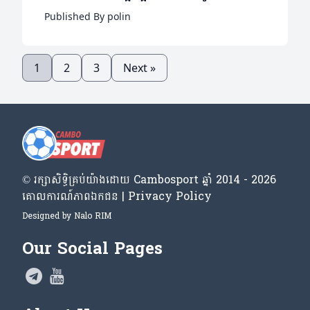
La Liga បានទេ?
Published By polin
1
2
3
Next »
© រក្សា​សិទ្ធិ​គ្រប់​យ៉ាង​ដោយ​ Cambosport ឆ្នាំ 2014 - 2026
គោលការណ៍​ភាព​ឯកជន | Privacy Policy
Designed by
Nalo RIM
Our Social Pages