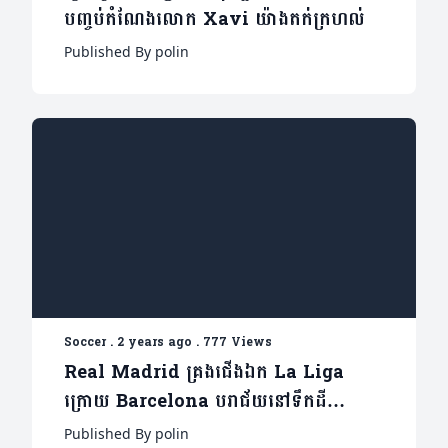
បញ្ចប់តំណែងលោក Xavi យ៉ាងតក់ក្រហល់
Published By polin
Soccer
.
2 years ago
.
777 Views
Real Madrid គ្រងជើងឯក La Liga
ក្រោយ Barcelona បរាជ័យនៅទឹកដី
Girona (មាន២វីដេអូ)
Published By polin