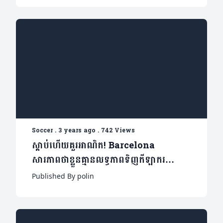
Soccer
.
3 years ago
.
742 Views
ស្តាប់ហើយគួរអាណិត! Barcelona
សារភាពថាខ្លួនគ្មានលទ្ធភាពទិញកីឡាករ
ឆ្នើម២រូបនេះទេ (មានវីដេអូ)
Published By polin