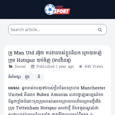
គ្រូ Man Utd រអ៊ូថា ការងាររបស់ខ្លួនពិបាក ក្រោយចាញ់
ក្រុម Hotspur យប់មិញ (មានវីដេអូ)
Soccer
Published 1 year ago
446 Views
ទំហំអក្សរ
តូច
ធំ
បរទេសៈ
អ្នកចាត់ការទូទៅរបស់ក្លឹបបិសាចក្រហម Manchester
United គឺលោក Ruben Amorim បានបង្ហាញអារម្មណ៍ខក
ចិត្តជាខ្លាំងចំពោះកូនក្រុមរបស់លោកក្រោយបរាជ័យក្រោមថ្វីជើង
ក្រុម Tottenham Hotspur សារជាថ្មី និងទទួលស្គាល់ថា
ការងាររបស់លោកពិបាកខ្លាំង ជាងអ្វីដែលលោករំពឹងទុក ។