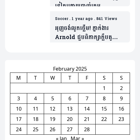
ទៀតក្រោយចាញ់ក្រុម
Nottingham យប់មិញ (មាន
Soccer
.
1 year ago
.
841 Views
វីដេអូ)
អុញចង់លូកថ្លើម! ភ្នាក់ងារ
Arnold ជួបពិភាក្សាក្លឹបគូ
ប្រជែង Real Madrid
February 2025
M
T
W
T
F
S
S
1
2
3
4
5
6
7
8
9
10
11
12
13
14
15
16
17
18
19
20
21
22
23
24
25
26
27
28
« Jan
Mar »