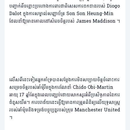
បញ្ជាក់ពីចន្លោះប្រហោងការពារជាពិសេសការខកខានរបស់ Diogo
Dalot ក្នុងការសម្គាល់សញ្ញាប័ត្រ Son Son Heung-Min
ដែលនាំឱ្យមានគោលដៅសំរេចចិត្តរបស់ James Maddison ។
លើសពីនេះទៀតអ្នកគាំទ្របានសម្តែងការមិនសប្បាយចិត្តចំពោះការ
សម្រេចចិត្តរបស់អាំម៉ូរីមក្នុងការណែនាំ Chido Obi-Martin
អាយុ 17 ឆ្នាំតែក្នុងពេលបញ្ឈប់ដោយសាកសួរអំពីប្រសិទ្ធភាពនៃការ
ជំនួសយឺត។ ការបរាជ័យនេះធ្វើឱ្យមានការត្រួតពិនិត្យលើយុទ្ធសាស្ត្រ
របស់អាំម៉ូមនិងទម្រង់បច្ចុប្បន្នរបស់ក្រុម Manchester United
។