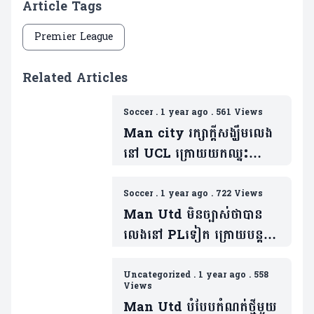
Article Tags
Premier League
Related Articles
Soccer
.
1 year ago
.
561 Views
Man city រក្សាក្តីសង្ឃឹមលេង
នៅ UCL​ ក្រោយយកឈ្នះ
លើក្រុម Aston Villa (មាន
វីដេអូ)
Soccer
.
1 year ago
.
722 Views
Man Utd មិនច្បាស់ថាបាន
លេងនៅ ​PLទៀត ក្រោយបន្ត
ចាញ់ Wolves (មានវីដេអូ)
Uncategorized
.
1 year ago
.
558
Views
Man Utd បំបែបកំណត់ថ្មីមួយ