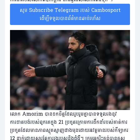
សូម Subscribe Telegram របស់ Cambosport
ដើម្បីទទួលបានព័ត៌មានឆាប់រហ័ស
លោក Amorim បានខកចិត្តដែលរួបរួមគ្នាបានទទួលរងនូវ
ការខាតបង់របស់ពួកគេក្នុង 21 ប្រកួតក្រោមការដឹកនាំរបស់គាត់ការ
ប្រកួតដែលមានភាពស្មុគស្មាញជាងមុនដោយអវត្តមានរបស់កីឡាករ
12 នាក់ដោយសារតែការរងរបួសនិងជំងឺ។ ក្រុមអ្នករិះគន់បានគូស