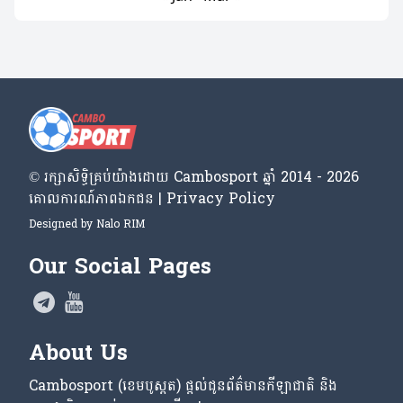
© រក្សា​សិទ្ធិ​គ្រប់​យ៉ាង​ដោយ​ Cambosport ឆ្នាំ 2014 - 2026
គោលការណ៍​ភាព​ឯកជន | Privacy Policy
Designed by
Nalo RIM
Our Social Pages
About Us
Cambosport (ខេមបូស្ពត) ផ្តល់ជូនព័ត៌មានកីឡាជាតិ និង