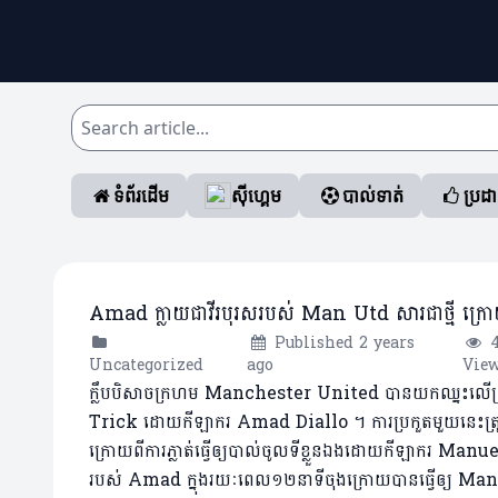
ទំព័រដើម
ស៊ីហ្គេម
បាល់ទាត់
ប្រដ
Amad ក្លាយជាវីរបុរសរបស់ Man Utd សារជាថ្មី ក
Published 2 years
Uncategorized
ago
Vie
ក្លឹបបិសាចក្រហម Manchester United បានយកឈ្នះលើក្
Trick ដោយកីឡាករ ​Amad Diallo ។ ការប្រកួតមួយនេះត្
ក្រោយពីការភ្លាត់ធ្វើឲ្យបាល់ចូលទីខ្លួនឯងដោយកីឡាករ Man
របស់ Amad ក្នុងរយៈពេល១២នាទីចុងក្រោយបានធ្វើឲ្យ 