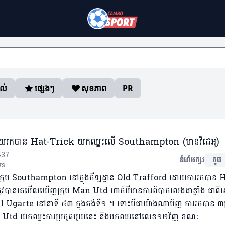
ាល់
ផ្សេងៗ
សុខភាព
PR
្រោយរកបាន Hat-Trick យកឈ្នះលើ Southampton (មានវីដេអូ)
437
ទំហំអក្សរ
តូច
ws
រុម Southampton នៅក្នុងកីឡដ្ឋាន Old Trafford ដោយការរកបាន 
រូវបានគេមើលឃើញក្រុម Man Utd ហាក់បីមានការពិបាកលេងជាខ្លាំង ជាព
uel Ugarte នៅនាទី ៤៣ ក្នុងតង់ទី១ ។ ទោះបីជាយ៉ាងណាមិញ ការរកបាន ៣គ្
Man Utd យកឈ្នះការប្រកួតមួយនេះ និងមកឈរនៅលេខ១២វិញ ខណៈ