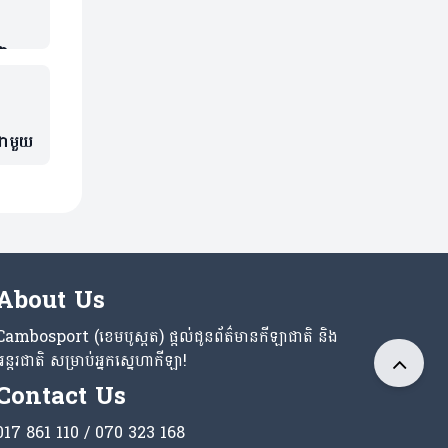
ាក់
ជាមួយ
About Us
Cambosport (ខេមបូស្ពត) ផ្តល់ជូនព័ត៌មានកីឡាជាតិ និង
អន្តរជាតិ សម្រាប់អ្នកស្នេហាកីឡា!
Contact Us
017 861 110 / 070 323 168