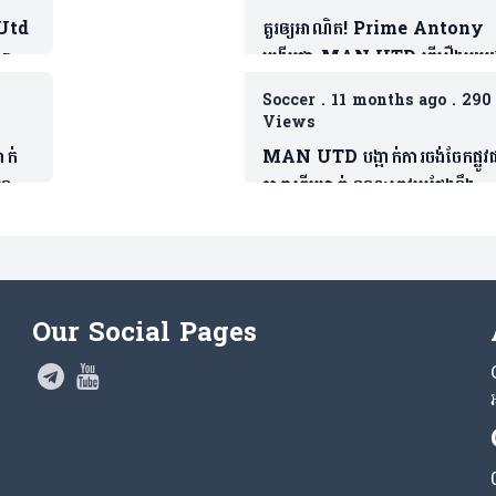
 Utd
គួរឲ្យអាណិត! Prime Antony
Barca
បង្ហើបថា MAN UTD ធ្វើរឿងមួយដ
ដែលជាទង្វើមិនផ្តល់តម្លៃឲ្យខ្លួន
Soccer
.
11 months ago
.
290
Views
ាក់
MAN UTD បង្អាក់ការចង់ចែកផ្លូវ
្លឹប
តារាឆ្នើមម្នាក់ ខណៈត្រូវប្រជែងនឹង
Bruno បើចង់ចូលលេង
Our Social Pages