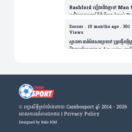
Rashford ឡើងជើងភ្លាម! Man
ត្រៀមយកអ្នកចាំទីដ៏ឆ្នើមម្នាក់របស់ 
ជាថ្នូរទិញលក់ផ្ដាច់កុងត្រា
Soccer
.
10 months ago
.
301
Views
ស្ថានការណ៍មិនសមប្រកប! គ្រូបង្វឹកថ្មីម្ន
នឹងចូលជំនួសលោក Amorim ប្រសិនក
មិនធ្វើរឿងមួយនេះ
© រក្សា​សិទ្ធិ​គ្រប់​យ៉ាង​ដោយ​ Cambosport ឆ្នាំ 2014 - 2026
គោលការណ៍​ភាព​ឯកជន | Privacy Policy
Designed by
Nalo RIM