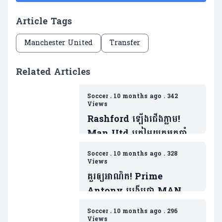
Article Tags
Manchester United
Transfer
Related Articles
Soccer
.
10 months ago
.
342
Views
Rashford ឡើងជើងភ្លាម!
Man Utd ត្រៀមយកអ្នកចាំទី
ដ៏ឆ្នើមម្នាក់របស់ Barca ជា
Soccer
.
10 months ago
.
328
ថ្នូរទិញលក់ផ្ដាច់កុងត្រា
Views
គួរឲ្យអាណិត! Prime
Antony បង្ហើបថា MAN
UTD ធ្វើរឿងមួយដាក់ ដែលជា
Soccer
.
10 months ago
.
296
ទង្វើមិនផ្តល់តម្លៃឲ្យខ្លួន
Views