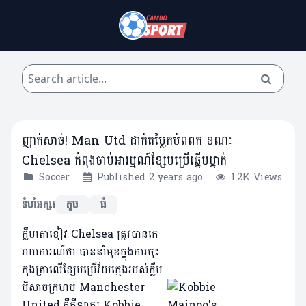
ញាក់សាច់! Man Utd ដាក់តម្លៃកប់ពពក ខណៈ
Chelsea កំពុងចាប់អារម្មណ៍ខ្សែបម្រើឆ្នើមម្នាក់
Soccer
Published 2 years ago
1.2K Views
ទំហំអក្សរ
តូច
ធំ
ក្លឹបតោខៀវ Chelsea ត្រូវបានគេ
រាយការណ៍ថា បាននាំមុខក្នុងការចុះ
កុងត្រាលើខ្សែបម្រើវ័យក្មេងរបស់ក្លឹប
បិសាចក្រហម Manchester
United.គឺកីឡាករ Kobbie