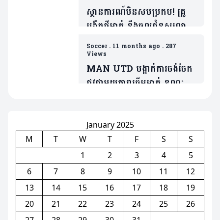
ស្ថានការណ៍មិនសមប្រកប! គ្រូ
បង្វឹកថ្មីម្នាក់ នឹងចូលជំនួសលោក
Amorim ប្រសិនក្លឹបមិនធ្វើរឿង
Soccer
.
11 months ago
.
287
មួយនេះ
Views
MAN UTD បង្អាក់ការចង់ចែក
ផ្លូវជាមួយតារាឆ្នើមម្នាក់ ខណៈត្រូវ
ប្រជែងនឹង Bruno បើចង់ចូល
លេង
January 2025
M
T
W
T
F
S
S
1
2
3
4
5
6
7
8
9
10
11
12
13
14
15
16
17
18
19
20
21
22
23
24
25
26