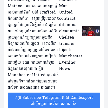
Mainoo ខណៈការចរចារកុងត្រាថ្មី
របស់គេនៅទឹកដី Old Trafford
កំពុងជាប់គាំង។ ខ្សែបម្រើរូបនេះបាន
ផ្សារភ្ជាប់ជាមួយនឹងក្លឹបធំៗ ជាច្រើន
ខណៈគឺជាក្រុមដែលមានផែនការវែង
ឆ្ងាយក្នុងអភិវឌ្ឃន៍ក្រុមជាមួយនឹង
កីឡាករដែលវ័យក្មេងៗ ។ ទោះបីជា
យ៉ាងណាមិញបច្ចុប្បន្ននៅមិនទាន់ការ
ចរចារផ្លូវការណ៍ណាមួយបានរៀបចំ
នៅឡើយ ខណៈរបាយការណ៍មួយ
ចំនួនបានចុះផ្សាយថា ក្លឹប
Manchester United បានដាក់
តម្លៃខ្លួនកីឡាករវ័យក្មេងរូបនេះរហូល
ដល់ទៅ ៧០លានផោន ឯណោះ៕
សូម Subscribe Telegram របស់ Cambosport
ដើម្បីទទួលបានព័ត៌មានឆាប់រហ័ស