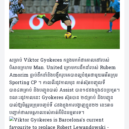
សម្រាប់ Viktor Gyokeres កន្លងមកក៍ជាគោលដៅរបស់
បិសាចក្រហម Man. United ក្រោមការដឹកនាំរបស់ Rubem
Amorim ធ្លាប់ដឹកនាំនិងបង្វឹករូបគេបានល្អបំផុតជាមួយអតីតក្រុម
Sporting CP ។ កាលពីរដូវកាលមុន គាត់ស៊ុតបញ្ចូលទី
បាន៤៣គ្រាប់ និងបញ្ជូនបាល់ Assist បាន១៥ដងក្នុង៥០ប្រកួត។
ខណៈរដូវកាលនេះ Gyokeres ស៊ុតបាន ២៥គ្រាប់ និងបញ្ជូន
បាល់ឱ្យមិត្តរួមក្រុមបញ្ចប់ទី ៤ដងក្នុងការបង្ហាញខ្លួន២២ នេះអាច
បញ្ជាក់ថាសមត្ថភាពរបស់គាត់គឺមិនធម្មតាទេ។