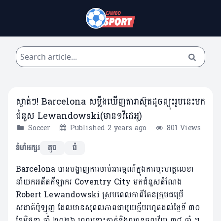
ស្ងាត់ៗ! Barcelona សម្លឹងឃើញតារាស៊ុតដូចព្យុះរូបនេះមក
ជំនួស Lewandowski(មាន១វីដេអូ)
Soccer
Published 2 years ago
801 Views
ទំហំអក្សរ
តូច
ធំ
Barcelona បានបង្ហាញការចាប់អារម្មណ៍ក្នុងការចុះហត្ថលេខា
នាំយកអតីតកីឡាករ Coventry City មកជំនួសតំណែង
Robert Lewandowski ស្របពេលកាពីតែនក្រុមជម្រើ
សជាតិប៉ូឡូញ ដែលមានសុពលភាពជាមួយក្លឹបរហូតដល់ថ្ងៃទី ៣០
ខែមិថុនា ឆ្នាំ ២០២៦ ពេលនោះគាត់និងឈានចូលវ័យ ៣៨ ឆ្នាំ ។