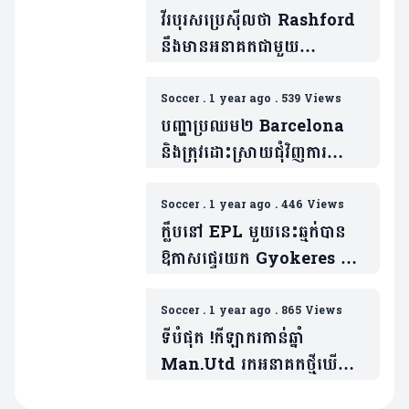
វីរបុរសប្រេស៊ីលថា Rashford
នឹងមានអនាគតជាមួយ
Barcelona(មាន១វីដេអូ)
Soccer
.
1 year ago
.
539 Views
បញ្ហាប្រឈម២ Barcelona
និងត្រុវដោះស្រាយជុំវិញការ
មកដល់របស់ Rashford
Soccer
.
1 year ago
.
446 Views
ក្លឹបនៅ EPL មួយនេះឆ្មក់បាន
ឱកាសផ្ទេរយក Gyokeres មុន
ពេល Sporting បដិសេធ
សំណើរ Arsenal
Soccer
.
1 year ago
.
865 Views
(មាន១វីដេអូ)
ទីបំផុត !កីឡាករកាន់ឆ្នាំ
Man.Utd រកអនាគតថ្មីឃើញ
ហើយ( មាន១វីដេអូ)