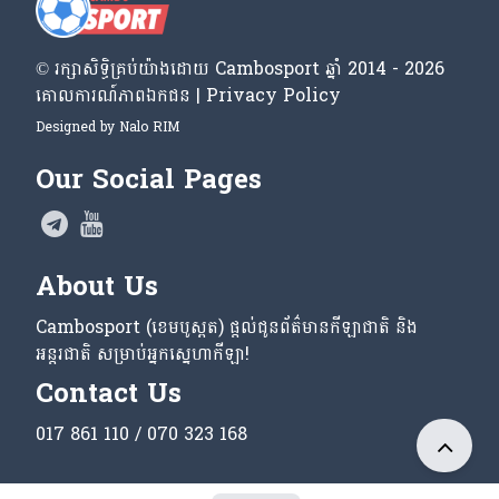
© រក្សា​សិទ្ធិ​គ្រប់​យ៉ាង​ដោយ​ Cambosport ឆ្នាំ 2014 - 2026
គោលការណ៍​ភាព​ឯកជន | Privacy Policy
Designed by
Nalo RIM
Our Social Pages
About Us
Cambosport (ខេមបូស្ពត) ផ្តល់ជូនព័ត៌មានកីឡាជាតិ និង
អន្តរជាតិ សម្រាប់អ្នកស្នេហាកីឡា!
Contact Us
017 861 110 / 070 323 168