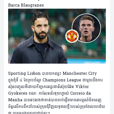
Sporting Lisbon បានយកឈ្នះ Manchester City
ក្នុងជុំទី ៤ នៃក្របខ័ណ្ឌ Champions League ជាមួយនឹងការ
ស៊ុតបញ្ចូលទីដោយកីឡាករអន្តរជាតិស៊ុយអ៊ែត Viktor
Gyokeres ខណៈ កាសែតព័រទុយហ្គាល់ Correio da
Manha បានអះអាងថាគាត់បានចាប់ផ្តើមមានអារម្មណ៍មិនពេញ
ចិត្តលើការដឹកនាំរបស់ក្រុមជុំវិញលទ្ធផលថ្មីៗរបស់ក្រុមដែលបរាជ័យ
៣ ប្រកួតចុងក្រោយជាប់គ្នា។