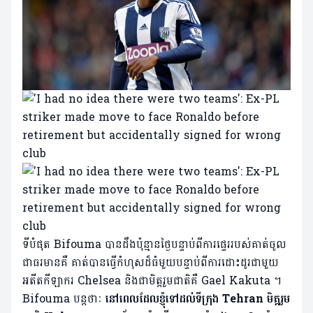
ទីបំផុត Bifouma បានដឹងប៉ុន្មានថ្ងៃបន្ទាប់ពីការផ្ទេររបស់គាត់ចូល
ជាធរមានគឺ គាត់បានធ្វើកំហុសដ៏ធំមួយបន្ទាប់ពីការដោះដូរជាមួយ
អតីតកីឡាករ Chelsea និងជាមិត្តរួមជាតិគឺ Gael Kakuta ។
Bifouma បន្តថាៈ
នៅពេលដែលខ្ញុំទៅដល់ទីក្រុង Tehran មិត្តរួម