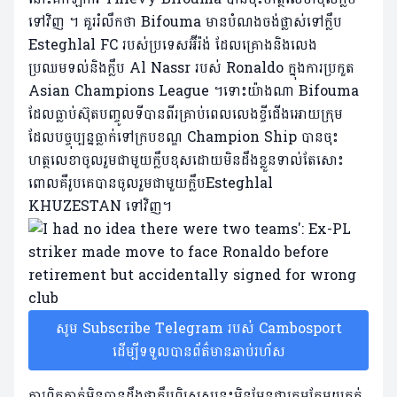
ទៅវិញ ។ គួររំលឹកថា Bifouma មានបំណងចង់ផ្លាស់ទៅក្លឹប
Esteghlal FC របស់ប្រទេសអ៊ីរ៉ង់ ដែលគ្រោងនិងលេង
ប្រឈមទល់និងក្លឹប Al Nassr របស់ Ronaldo ក្នុងការប្រកួត
Asian Champions League ។ទោះយ៉ាងណា Bifouma
ដែលធ្លាប់ស៊ុតបញ្ចូលទីបានពីរគ្រាប់ពេលលេងខ្ចីជើងអោយក្រុម
ដែលបច្ចុប្បន្នធ្លាក់ទៅក្របខណ្ឌ Champion Ship បានចុះ
ហត្ថលេខាចូលរួមជាមួយក្លឹបខុសដោយមិនដឹងខ្លួនទាល់តែសោះ
ពោលគឺរូបគេបានចូលរួមជាមួយក្លឹបEsteghlal
KHUZESTAN ទៅវិញ។
សូម Subscribe Telegram របស់ Cambosport
ដើម្បីទទួលបានព័ត៌មានឆាប់រហ័ស
ការពិតគាត់មិនបានដឹងថាក្លឹបពិសេសនេះមិនមែនជាក្រុមតែមួយគត់