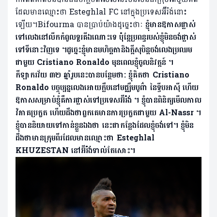
ដែលមានឈ្មោះថា Esteghlal FC នៅក្នុងប្រទេសអ៊ីរ៉ង់នោះ
ឡើយ។Bifourma បានប្រាប់យ៉ាងដូច្នេះថាៈ
ខ្ញុំមានឱកាសផ្លាស់
ទៅលេងនៅលីកកំពូលទួរគីឯណោះទេ ប៉ុន្តែប្រពន្ធរបស់ខ្ញុំមិនចង់ផ្លាស់
ទៅទីនោះវិញទេ ។ដូច្នេះខ្ញុំមានមហិច្ឆតានិងក្តីសុបិន្តចង់លេងប្រឈម
ជាមួយ Cristiano Ronaldo មុនពេលខ្ញុំចូលនិវត្តន៍ ។
កីឡាករវ័យ ៣២ ឆ្នាំរូបនេះបានបន្ថែមថា: ខ្ញុំគិតថា Cristiano
Ronaldo បច្ចុប្បន្នលេងអោយក្លឹបនៅមជ្ឈឹមបូព៌ា នៃទ្វីបអាស៊ី ហើយ
ឱកាសសម្រាប់ខ្ញុំគឺការផ្លាស់ទៅប្រទេសអ៊ីរ៉ង់ ។ ខ្ញុំបានពិនិត្យមើលកាល
វិភាគប្រកួត ហើយដឹងថាពួកគេមានការប្រកួតជាមួយ Al-Nassr ។
ខ្ញុំបាននិយាយទៅកាន់ខ្លួនឯងថា នេះជាកន្លែងដែលខ្ញុំចង់ទៅ។ ខ្ញុំមិន
ដឹងថាមានក្រុមពីរដែលមានឈ្មោះថា Esteghlal
KHUZESTAN នៅអ៊ីរ៉ង់ទាល់តែសោះ។