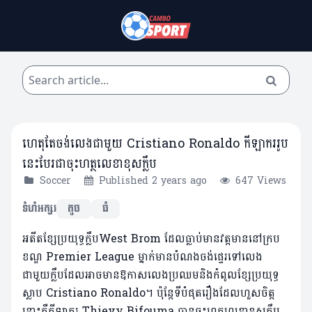
ហេតុតែចង់លេងជាមួយ Cristiano Ronaldo កីឡាកររូប
នេះបែរជាចុះហត្ថលេខាខុសក្លឹប
Soccer
Published 2 years ago
647 Views
ទំហំអក្សរ
តូច
ធំ
អតីតខ្សែប្រយុទ្ធក្លឹបWest Brom ដែលធ្លាប់មានវត្តមាននៅក្រប
ខណ្ឌ Premier League ម្នាក់មានបំណងចង់ផ្ទេរទៅលេង
ជាមួយក្លឹបដែលអាចមានឱកាសលេងប្រឈមនិងកំពូលខ្សែប្រយុទ្ធ
ស្លាប Cristiano Ronaldo។ ប៉ុន្តែទីបំផុតរឿងដែលហួសចិត្ត
នោះគឺកីឡាករ Thievy Bifouma បានចុះហត្ថលេខាខុសក្លឹប