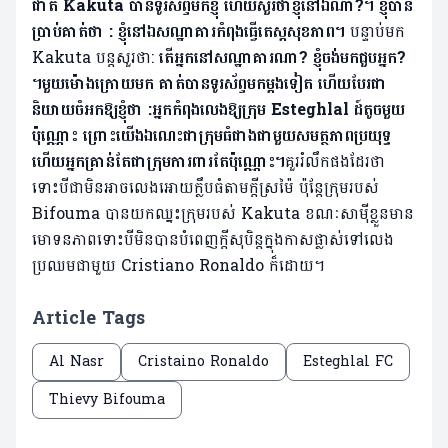
ជាតិ Kakuta បានទូរស័ព្ទមកខ្ញុំ ហើយសួរថាខ្ញុំនៅឯណា?។ ខ្ញុំបាន
ប្រាប់គាត់ថា : ខ្ញុំនៅឯសណ្ឋាគារកំពុងធ្វើតេស្តសុខភាព។
បន្ទាប់មក
Kakuta បន្តសួរថា:
តើអ្នកនៅសណ្ឋាគារណា? ខ្ញុំចង់មកជួបអ្នក?
។មួយម៉ោងក្រោយមក គាត់បានទូរស័ព្ទមកម្តងទៀត ហើយបែរជា
និយាយចំអកឱ្យខ្ញុំថា :អ្នកកំពុងលេងឱ្យក្រុម Esteghlal ដ៍តូចមួយ
ប៉ុណ្ណោះ ព្រោះយើងឯណេះជាក្រុមធំជាងជាមួយសមត្ថភាពប្រយុទ្ធ
ហើយអ្នកគ្រាន់តែជាក្រុមការពារតែប៉ុណ្ណោះ។
គួររំលឹកផងដែរថា
ទោះបីជាមិនអាចលេងអោយក្លឹបធំតាមក្តីស្រម៉ៃ ប៉ុន្តែក្រុមរបស់
Bifouma បានយកឈ្នះក្រុមរបស់ Kakuta ខណៈសាម៉ីខ្លួនមាន
មោទនភាពទោះបីមិនបានបំពេញក្តីសុបិន្តក្នុងកាសផ្លាស់ទៅលេង
ប្រឈមជាមួយ Cristiano Ronaldo ក៏ដោយ។
Article Tags
Al Nasr
Cristaino Ronaldo
Esteghlal FC
Thievy Bifouma