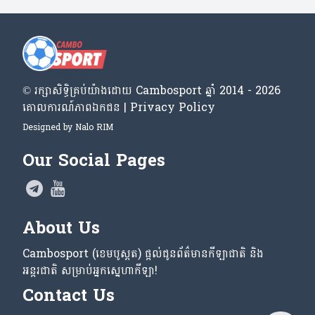
© រក្សា​សិទ្ធិ​គ្រប់​យ៉ាង​ដោយ​ Cambosport ឆ្នាំ 2014 - 2026
គោលការណ៍​ភាព​ឯកជន | Privacy Policy
Designed by
Nalo RIM
Our Social Pages
About Us
Cambosport (ខេមបូស្ពត) ផ្តល់ជូនព័ត៌មានកីឡាជាតិ និង
អន្តរជាតិ សម្រាប់អ្នកស្នេហាកីឡា!
Contact Us