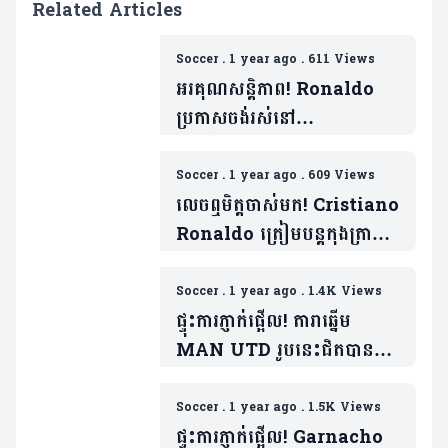
Related Articles
Soccer
.
1 year ago
.
611 Views
អរគុណសន្តិភាព! Ronaldo
ប្រកាសចង់រស់នៅ
អារ៉ាប៊ីសាអូឌីត«អស់មួយជីវិត»
Soccer
.
1 year ago
.
609 Views
លេចឮមិត្តចាស់មក! Cristiano
Ronaldo ត្រៀមបន្តកុងត្រាថ្មី
ជាមួយ Al Nassr ភ្លែត
Soccer
.
1 year ago
.
1.4K Views
ផ្ទុះការភ្ញាក់ផ្អើល! តារាឆ្នើម
MAN UTD រូបនេះជិតបាន
ចាប់ដៃគូជាថ្មីជាមួយ
Cristiano Ronaldo
Soccer
.
1 year ago
.
1.5K Views
ផ្ទុះការភ្ញាក់ផ្អើល! Garnacho