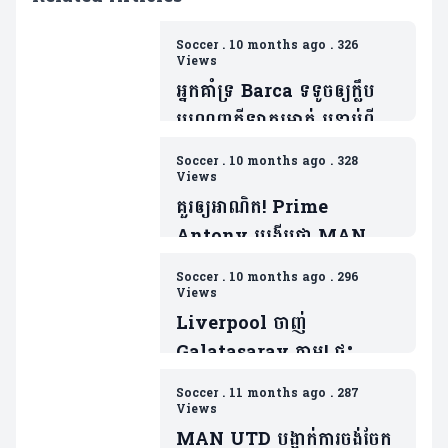
Soccer
.
10 months ago
.
326
Views
អ្នកគាំទ្រ Barca ទទូចឲ្យក្លឹប
បណ្តេញកីឡាករម្នាក់ បន្ទាប់ពី
ចាញ់ PSG
Soccer
.
10 months ago
.
328
Views
គួរឲ្យអាណិត! Prime
Antony បង្ហើបថា MAN
UTD ធ្វើរឿងមួយដាក់ ដែលជា
Soccer
.
10 months ago
.
296
ទង្វើមិនផ្តល់តម្លៃឲ្យខ្លួន
Views
Liverpool ចាញ់
Galatasaray ភ្លាម! ផ្ទុះ
ការរិះគន់លើតារាឆ្នើមម្នាក់
Soccer
.
11 months ago
.
287
ក្រោយប៉ះបាល់បានតែ៤ដងគត់
Views
MAN UTD បង្អាក់ការចង់ចែក