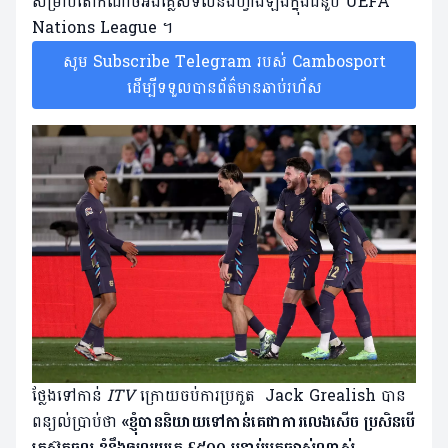
សម្រាប់តោកំណាចអង់គ្លេសទល់នឹងហ្វាំងឡង់ក្នុងជំនួប UEFA
Nations League ។
សូម Subscribe Telegram របស់ Cambosport
ដើម្បីទទួលបានព័ត៌មានឆាប់រហ័ស
ថ្លែងទៅកាន់
ITV
ក្រោយចប់ការប្រកួត Jack Grealish បាន
ពន្យល់ប្រាប់ថា
«ខ្ញុំបាននិយាយទៅកាន់គេជាការលេងសើច ប្រសិនបើ
គេស៊ុតចូល ខ្ញុំនឹងឲ្យលុយគេ £៥០០ បន្ទាប់មកច្បាស់ណាស់