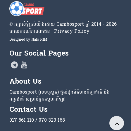
© រក្សា​សិទ្ធិ​គ្រប់​យ៉ាង​ដោយ​ Cambosport ឆ្នាំ 2014 - 2026
គោលការណ៍​ភាព​ឯកជន | Privacy Policy
Designed by
Nalo RIM
Our Social Pages
About Us
Cambosport (ខេមបូស្ពត) ផ្តល់ជូនព័ត៌មានកីឡាជាតិ និង
អន្តរជាតិ សម្រាប់អ្នកស្នេហាកីឡា!
Contact Us
017 861 110 / 070 323 168