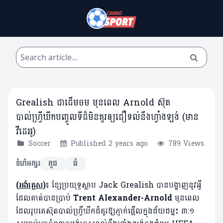
Grealish ជាដើមចម មុនពេល Arnold ស៊ុត
បាល់ហ្វ្រីឃីកបញ្ចូលទីដ៏មិនគួរឲ្យជឿទល់នឹងហ្វាំងឡង់ (មាន
វីដេអូ)
Soccer
Published 2 years ago
789 Views
ទំហំអក្សរ
តូច
ធំ
(
អង់គ្លេស
)៖
ខ្សែប្រយុទ្ធស្លាប Jack Grealish បានបង្ហាញនូវអ្វី
ដែលគាត់បានប្រាប់
Trent Alexander-Arnold
មុនពេល
ដែលរូបគេស៊ុតបាល់ហ្វ្រីឃីកដ៏គួរឱ្យភ្ញាក់ផ្អើលក្នុងជ័យជម្នះ ៣:១