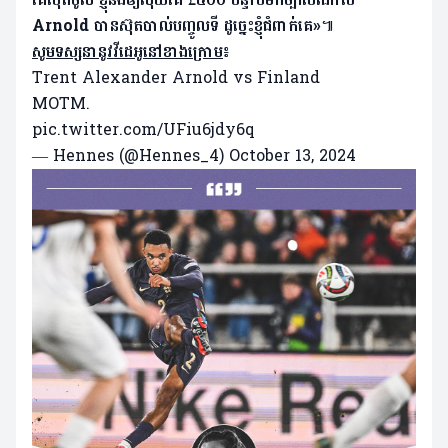
Arnold បានស៊ុតបាល់បញ្ចូលទី ដូច្នេះខ្ញុំជំពាក់គេ»
៕
សូមទស្សនានូវវីដេអូនៅខាងក្រោម
៖
Trent Alexander Arnold vs Finland
MOTM.
pic.twitter.com/UFiu6jdy6q
— Hennes (@Hennes_4)
October 13, 2024