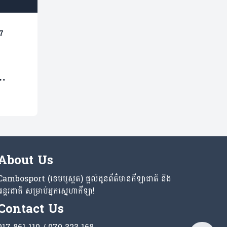
7
រោយ
មិញ
About Us
Cambosport (ខេមបូស្ពត) ផ្តល់ជូនព័ត៌មានកីឡាជាតិ និង
អន្តរជាតិ សម្រាប់អ្នកស្នេហាកីឡា!
Contact Us