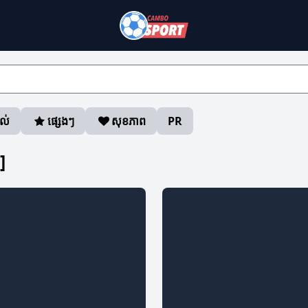
ាល់
ផ្សេងៗ
សុខភាព
PR
]