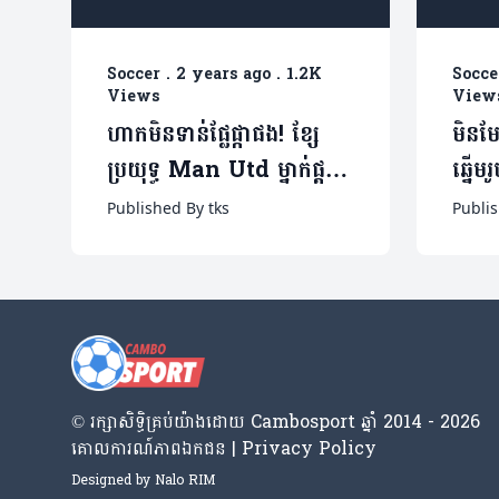
Soccer
.
2 years ago
.
1.2K
Socce
Views
View
ហាកមិនទាន់ផ្លែផ្កាផង! ខ្សែ
មិនម
ប្រយុទ្ធ Man Utd ម្នាក់ផ្តល់
ឆ្នើម
តម្រុយថាខ្លួនពិតជាចង់ចាក
រស់
Published By tks
Publis
ចេញពីក្លឹប
មួយជី
© រក្សា​សិទ្ធិ​គ្រប់​យ៉ាង​ដោយ​ Cambosport ឆ្នាំ 2014 - 2026
គោលការណ៍​ភាព​ឯកជន | Privacy Policy
Designed by
Nalo RIM