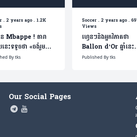
r
.
2 years ago
.
1.2K
Soccer
.
2 years ago
.
69
s
Views
ែន Mbappe ! តារា
ហ្វេនៗនិងអ្នកវិភាគថា
រូបនេះទទូចថា «ចង់រួម
Ballon d’Or ឆ្នាំនេះ
នៅ Real Madrid អស់
Vini Jr សុំហើយ! ក្
hed By tks
Published By tks
វិត»
ស៊ុតហេតទ្រីកលុត
Dortmund ៥:២ យប់
Our Social Pages