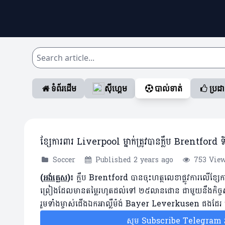
ទំព័រដើម
ស៊ីហ្គេម
បាល់ទាត់
ប្រដ
ខ្សែការពារ Liverpool ម្នាក់ត្រូវបានក្លឹប Brentford
Soccer
Published 2 years ago
753 Vie
(
អង់គ្លេស
)៖
ក្លឹប Brentford បានចុះហត្ថលេខាផ្លូវការលើខ្សែក
ព្រៀងដែលមានតម្លៃរហូតដល់ទៅ ២៥លានផោន ជាមួយនឹងកិច្ចសន្យា
រួមទាំងម្ចាស់ជើងឯកអាល្លឺម៉ង់ Bayer Leverkusen ផងដែរ
សូម Subscribe Telegram រប