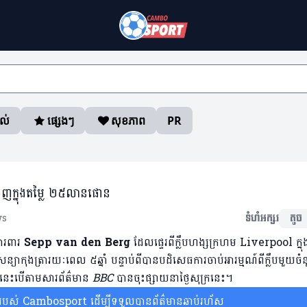
ាល់
ផ្សេងៗ
សុខភាព
PR
 ទិញក្នុងតម្លៃ ២៥លានផោន
ws
ទំហំអក្សរ
តូច
ារពារ
Sepp van den Berg
ដែលផ្ទេរពីក្លឹបហង្សក្រហម Liverpool ក្នុងក
កុងត្រារយៈពេល ៥ឆ្នាំ បន្ទាប់ពីបានបដិសេធការចាប់អារម្មណ៍ពីក្លឹបមួយច
 នេះបើតាមសារព័ត៌មាន
BBC
បានចុះផ្សាយនាថ្ងៃសុក្រនេះ។
ស់ Cambosport ដើម្បីទទួលបានព័ត៌មានឆាប់រហ័ស