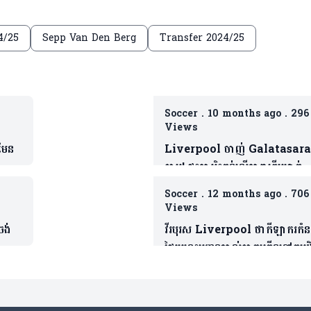
4/25
Sepp Van Den Berg
Transfer 2024/25
Soccer
.
10 months ago
.
296
Views
នមែន
Liverpool ចាញ់ Galatasar
នេះ
ភ្លាម! ផ្ទុះការរិះគន់លើតារាឆ្នើមម្នាក់
ក្រោយប៉ះបាល់បានតែ៤ដងគត់
Soccer
.
12 months ago
.
706
Views
ចង់
វីរបុរស Liverpool ថាកីឡាករកំនត
ថ្លៃរូបនេះបញ្ចូនបាល់ភាគច្រើនទៅគូបដ
ជាងមិត្តរួមក្រុម(ម