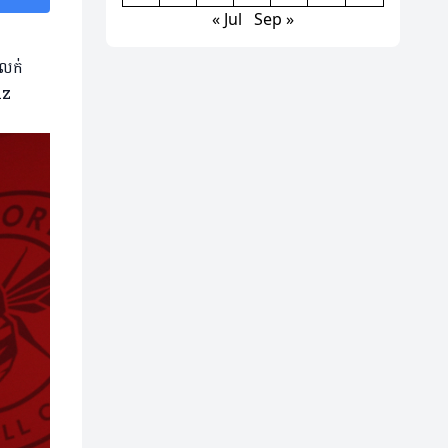
« Jul
Sep »
ញលក់
nz