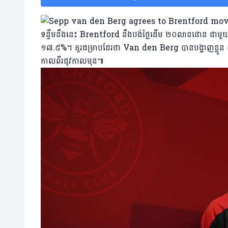
ទន្ទឹមនឹងនេះ Brentford នឹងបង់ថ្លៃដើម ២០លានផោន ជា
១៧.៥%។ គួរជម្រាបដែរថា Van den Berg បានបង្ហាញខ្លួន ៣៣
កាលពីរដូវកាលមុន៕