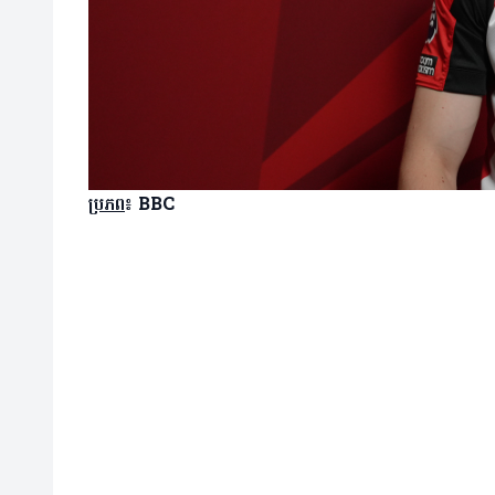
ប្រភព
៖ BBC