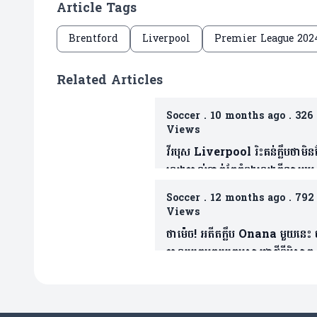
Article Tags
Brentford
Liverpool
Premier League 202
Related Articles
Soccer
.
10 months ago
.
326
Views
វីរបុស Liverpool រិះគន់ក្លឹបថាមិ
លេងបាល់ទាត់តែកំពុងលេងកីឡាមួយ
វិញ(មាន១វីដេអូ)
Soccer
.
12 months ago
.
792
Views
ថាម៉េច! អតីតក្លឹប Onana មួយនេះ 
បានរូបគេមករួមក្រុមសារជាថ្មីពីបិសាច
ក្រហម