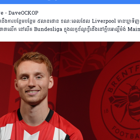
មួយនឹងការបន្ថែមបន្ថែម ៥លានផោន ខណៈពេលដែល Liverpool មានឃ្លាទិ
លើក នៅលីគ Bundesliga ក្នុងលក្ខខ័ណ្ឌខ្ចីជើងនៅក្លឹបអាល្លឺម៉ង់ Mai