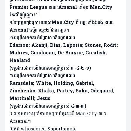
Premier League ខណៈArsenal នាំមុខ Man.City
តែ៥ពិន្ទុប៉ុណ្ណោះ។
១.៦ប្រកួតចុងក្រោយរបស់Man.City គឺ ឈ្នះទាំង៦ដង ខណៈ
Arsenal ស្មើ៣ឈ្នះ២​និងចាញ់១។
២.ជម្រើស១១នាក់ដំបូងអាចនិងចូលលេង
Ederson; Akanji, Dias, Laporte; Stones, Rodri;
Mahrez, Gundogan, De Bruyne, Grealish;
Haaland
(ទម្រង់លេងអាចនិងយកមកប្រើប្រាស់ ៣-៤-២-១)
៣.ជម្រើស១១នាក់ដំបូងអាចនិងចូលលេង
Ramsdale; White, Holding, Gabriel,
Zinchenko; Xhaka, Partey; Saka, Odegaard,
Martinelli; Jesus
(ទម្រង់លេងអាចនិងយកមកប្រើប្រាស់ ៤-៣-៣)
៤.
លទ្ធផលទស្សន៍ទាយសម្រាប់គូនេះគឺ Man.City ៣:១
Arsenal។
ប្រភព:whoscored &sportsmole