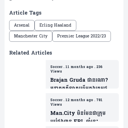
Article Tags
Arsenal
Erling Haaland
Manchester City
Premier League 2022/23
Related Articles
Soccer
.
11 months ago
.
236
Views
Brajan Gruda ជានរណា?
អនាគតកីឡាករឆ្នើមក្នុងក្រុមជម្រើ
សជាតិអាឡឺម៉ង់(មាន២វីដេអូ)
Soccer
.
12 months ago
.
781
Views
Man.City មិនមែនជាក្រុម
ប្រជែងពាន EPL ឆ្នាំនេះ