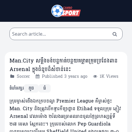
Man.City សម្លឹងចង់បន្តកាត់បន្ថយគម្លាតក្រុមប្រជែងពាន
Arsenal ក្នុងជំនួបដ៏សំខាន់នេះ
Soccer
Published 3 years ago
1K Views
ទំហំអក្សរ
តូច
ធំ
ក្រុមម្ចាស់ជើងឯកក្របខណ្ឌ Premier League គឺម្ចាស់ផ្ទះ
Man. City និងត្រូវបើកទ្វារកីឡាដ្ឋាន Etihad ទទួលក្រុម ភ្ញៀវ
Arsenal វេលាម៉ោង ២រំលងអធ្រាតឈានចូលថ្ងៃព្រហស្បត្ត៍ទី
២៧ មេសា ស្អែកនេះ។ ក្រុមរបស់លោក Pep Guardiola
បានយកឈ្នះលើក្រុម Sheffield United ក្នុងលទ្ធផល ៣-០