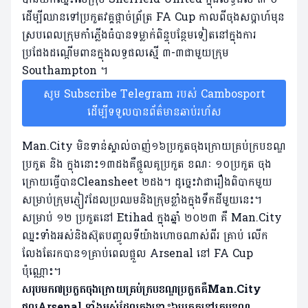
ដើម្បីឈានទៅប្រកួតវគ្គផ្តាច់ព្រ័ត្រ FA Cup កាលពី​ចុង​សប្តាហ៍​មុន
ស្របពេលក្រុមកាំភ្លើងធំបានទម្លាក់ពិន្ទុបន្ថែមទៀតនៅក្នុងការ
ប្រជែងដណ្តើមពានក្នុងលទ្ធផលស្មើ ៣-៣​ជាមួយក្រុម
Southampton ។
សូម Subscribe Telegram របស់ Cambosport
ដើម្បីទទួលបានព័ត៌មានឆាប់រហ័ស
Man.City មិនទាន់ស្គាល់ចាញ់១៦ប្រកួតចុងក្រោយគ្រប់ក្របខណ្ឌ
ប្រកួត និង ក្នុងនោះ១៣ដងគឺផ្តួលគូប្រកួត ខណៈ ១០ប្រកួត ចុង
ក្រោយធ្វើបានCleansheet ២ដង។ ដូច្នេះវាជារឿងពិបាកមួយ
សម្រាប់ក្រុម​ភ្ញៀវដែលប្រឈមនិងក្រុមខ្លាំងក្នុងទឹកដីមួយនេះ។
សម្រាប់ ១២ ប្រកួតនៅ Etihad ក្នុងឆ្នាំ ២០២៣ គឺ Man.City
ឈ្នះទាំងអស់និងស៊ុតបញ្ចូលទីយ៉ាងហោច​ណាស់ពីរ គ្រាប់ លើក
លែងតែរកបាន១គ្រាប់ពេលផ្តួល Arsenal នៅ FA Cup
ប៉ុណ្ណោះ។
សរុបមក៧ប្រកួតចុងក្រោយគ្រប់ក្របខណ្ឌប្រកួតគឺMan.City
ផ្តួលArsenal ទាំងអស់ដែលក្នុងនោះ៦ប្រកួតនៅ​ក្របខណ្ឌ