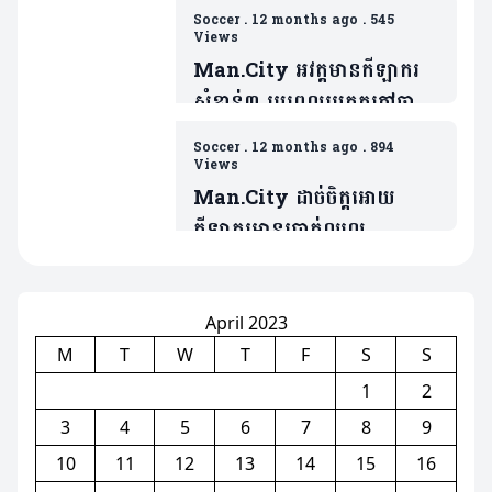
ដោយសារគ្មានវត្តមានកីឡាករ
Soccer
.
12 months ago
.
545
សំខាន់រូបនេះ(មាន២វីដេអូ)
Views
Man.City អវត្តមានកីឡាករ
សំខាន់៣ រូបពេលប្រកួតកៅឆាយ
EPL ជាមួយម្ចាស់ផ្ទះ Wolver
Soccer
.
12 months ago
.
894
Views
Man.City ដាច់ចិត្តអោយ
កីឡាករមានប្រាក់ឈ្នួល
30ម៉ឺនផោន/១សប្តាហ៍ទៅក្លឹបគូ
ប្រជែងលីកខ្ចីជើង(មាន២វីដេអូ)
April 2023
M
T
W
T
F
S
S
1
2
3
4
5
6
7
8
9
10
11
12
13
14
15
16