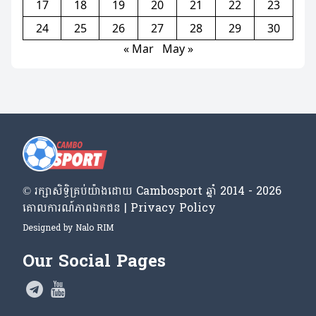
17
18
19
20
21
22
23
24
25
26
27
28
29
30
« Mar
May »
© រក្សា​សិទ្ធិ​គ្រប់​យ៉ាង​ដោយ​ Cambosport ឆ្នាំ 2014 - 2026
គោលការណ៍​ភាព​ឯកជន | Privacy Policy
Designed by
Nalo RIM
Our Social Pages