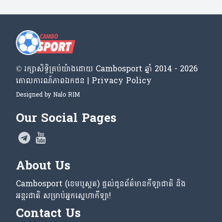
© រក្សា​សិទ្ធិ​គ្រប់​យ៉ាង​ដោយ​ Cambosport ឆ្នាំ 2014 - 2026
គោលការណ៍​ភាព​ឯកជន | Privacy Policy
Designed by
Nalo RIM
Our Social Pages
About Us
Cambosport (ខេមបូស្ពត) ផ្តល់ជូនព័ត៌មានកីឡាជាតិ និង
អន្តរជាតិ សម្រាប់អ្នកស្នេហាកីឡា!
Contact Us