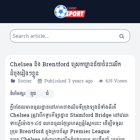
Chelsea និង Brentford ស្រេកឃ្លានជ័យជំនះលើក
ដំបូងរៀងៗខ្លួន
Soccer
Published 3 years ago
619 Views
ទំហំអក្សរ
តូច
ធំ
ក្លឹបដែលមានមូលដ្ឋាននៅភាគខាងលិចទីក្រុងឡុងដ៏ទាំងពីរគឺ
Chelsea ត្រូវបើកទ្វារកីឡាដ្ឋាន Stamford Bridge នៅវេលា
ទាបភ្លឺម៉ោង១:៤៥ ឈានចូលថ្ងៃព្រហស្បត្ត៏ស្អែកនេះ ដើម្បីទទួល
ក្រុម Brentford ក្នុងក្របខ័ណ្ឌ Premier League
ខណៈChelsea ចង់ឈ្នះជាលើកដំបូងក្រោម ការដឹកនាំ របស់គ្រូ