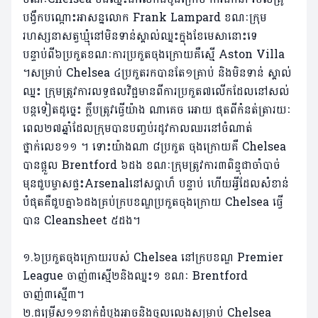
បង្វឹកបណ្តោះអាសន្នលោក Frank Lampard ខណៈក្រុម
រហស្សនាសត្វឃ្មុំនៅមិនទាន់ស្គាល់ឈ្នះក្នុងខែមេសានោះទេ
បន្ទាប់ពី៦ប្រកួតខណៈការប្រកួតចុងក្រោយគឺស្មើ Aston Villa
។សម្រាប់ Chelsea ៤ប្រកួតរកបានតែ១គ្រាប់ និងមិនទាន់ ស្គាល់
ឈ្នះ ក្រុមត្រូវការលទ្ធផលវិជ្ជមានពីការប្រកួត៧លើកដែលនៅសល់
បន្តទៀតដូច្នេះ ក្លឹបត្រូវធ្វើយ៉ាង ណាគេច អោយ ផុតពីកំនត់ត្រារយៈ
ពេល២៧ឆ្នាំដែលក្រុមបានបញ្ចប់រដូវកាលឈរនៅចំណាត់
ថ្នាក់លេខ១១ ។ ទោះយ៉ាងណា ៨ប្រកួត ចុងក្រោយគឺ Chelsea
បានផ្តួល Brentford ៦ដង ខណៈក្រុមត្រូវការ៣ពិន្ទុជាចាំបាច់
មុនជួបម្ចាសផ្ទះArsenalនៅសប្តាហ៏ បន្ទាប់ ហើយអ្វីដែលសំខាន់
បំផុតគឺជួបគ្នា៦ដងគ្រប់ក្របខណ្ឌប្រកួតចុងក្រោយ Chelsea ធ្វើ
បាន Cleansheet ៥ដង។
១.៦ប្រកួតចុងក្រោយរបស់ Chelsea នៅក្របខណ្ឌ Premier
League ចាញ់៣ស្មើ២និងឈ្នះ១ ខណៈ Brentford
ចាញ់៣ស្មើ៣។
២.ជម្រើស១១នាក់ដំបូងអាចនិងចូលលេងសម្រាប់ Chelsea