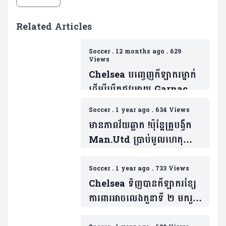
Related Articles
Soccer
.
12 months ago
.
629
Views
Chelsea បញ្ចេញកីឡាករម្នាក់
ដើម្បីបើកផ្លូវអោយ Garnacho
ចូលរួមជាមួយ
Soccer
.
1 year ago
.
634 Views
ពួកគេ(មាន២វីឌេអូ)
មានភាពវ័យឆ្លាត !ប៉ុន្តែគ្រូបង្វឹក
Man.Utd ប្រាប់មូលហេតុ
កីឡាកររូបនេះត្រូវចាក
ចេញ(មាន១វីដេអូ)
Soccer
.
1 year ago
.
733 Views
Chelsea ទិញបានកីឡាករខ្សែ
ការពារអាចលេងតួនាទី ២ មករួម
ក្រុម (មាន១វីដេអូ)