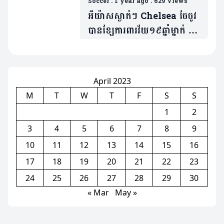
Soccer
.
1 year ago
.
629 Views
អីយ៉ាសស្ងាត់ៗ Chelsea ចែចូវ
បានខ្សែការពារវ័យ១៩ឆ្នាំម្នាក់ ក្នុង
តម្លៃប្រមាណ«៤២លានអឺរ៉ូ»
April 2023
M
T
W
T
F
S
S
1
2
3
4
5
6
7
8
9
10
11
12
13
14
15
16
17
18
19
20
21
22
23
24
25
26
27
28
29
30
« Mar
May »