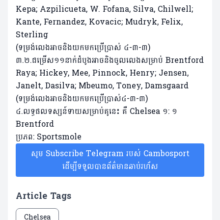
Kepa; Azpilicueta, W. Fofana, Silva, Chilwell;
Kante, Fernandez, Kovacic; Mudryk, Felix,
Sterling
(ទម្រង់លេងអាចនិងយកមកប្រើប្រាស់ ៤-៣-៣)
៣.២.ជម្រើស១១នាក់ដំបូងអាចនិងចូលលេងសម្រាប់ Brentford
Raya; Hickey, Mee, Pinnock, Henry; Jensen,
Janelt, Dasilva; Mbeumo, Toney, Damsgaard
(ទម្រង់លេងអាចនិងយកមកប្រើប្រាស់៤-៣-៣)
៤.លទ្ធផលទស្សន៍ទាយសម្រាប់គូនេះ គឺ Chelsea ១: ១
Brentford
ប្រភព: Sportsmole
សូម Subscribe Telegram របស់ Cambosport
ដើម្បីទទួលបានព័ត៌មានឆាប់រហ័ស
Article Tags
Chelsea