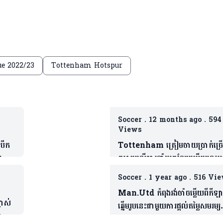
e 2022/23
Tottenham Hotspur
Soccer
.
12 months ago
.
594
Views
បើក
Tottenham ត្រៀមចាយប្រាក់ច្រ
យ
គួរសមលើការនាំយកខ្សែបម្រើរូបនេះ
ពង្រឹងក្រុម(មាន១វីដេអូ)
Soccer
.
1 year ago
.
516 Vie
Man.Utd កំពុងរង់ចាំចម្លើយពីកីឡ
លាស់
ឆ្នើមរូបនេះជាមួយការផ្តល់តម្លៃសមរម្យ
រោយ
បំផុត(មាន១វីដេអូ)