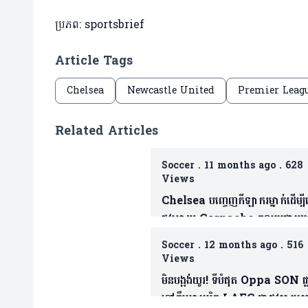
ប្រភព: sportsbrief
Article Tags
Chelsea
Newcastle United
Premier Leagu
Related Articles
Soccer
.
11 months ago
.
628
Views
Chelsea បញ្ចេញកីឡាករម្នាក់ដើម្បី
ផ្លូវអោយ Garnacho ចូលរួមជាមួ
ពួកគេ(មាន២វីឌេអូ)
Soccer
.
12 months ago
.
516
Views
មិនបង្អង់យូរ! ទីបំផុត Oppa SON ផ្
ទៅក្លឹបអាមេរិក LAFC ជាផ្លូវការក្