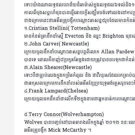
ទោះយ៉ាងណាលទ្ធផលបរាជ័យដ៏អាម៉ាស់ក្នុងលទ្ធផល៦​ទល់និង
កាលពីចុងសប្តាហ៏មុនបានធ្វើអោយក្តីសង្ឃឹមចង់ទៅលេងនៅ​ការ
ខាងក្រោមនេះជាអតីតគ្រូបង្វឹកបណ្តោះអាសន្ន៥រូបដែលមានកំនត់ត្រ
១.Cristian Stellini( Tottenham)
មានកំនត់ត្រាដឹកនាំស្មើ Everton និង ឈ្នះ Brighton 
២.John Carver( Newcastle)
ក្រោយចូលដឹកនាំបណ្តោះអាសន្នបន្តពីលោក Allan Pardew ក្ន
បានទេ ពោលគឺចាញ់៨ប្រកួតតែម្តងដោយត្រូវបានចារទុកជាកំនត់ត្រាដ៏អា
៣.Alain Shearer(Newcastle)
ទោះបីជាធ្លាប់លេងក្នុងកម្រិតកំពូល និង ជាវីរបុរសដែលរកគ្រាប់ប
ជាអកុសលក្រោមការដឹកនាំរបស់អតីតខ្សែប្រយុទ្ធអង់គ្លេសរូ
៤.Frank Lampard(Chelsea)
ក្រោយចូលមកដឹកនាំជាលើកទី២ក្នុងនាមជាអ្នកចាត់ការបណ្តោះអា
៥.Terry Connor(Wolverhampton)
Wolves បានបញ្ចប់នៅបាតតារាងលីកក្នុងឆ្នាំ ២០១២ ខនៈលោក Conno
អតីតគ្រូបង្វឹក Mick McCarthy ។