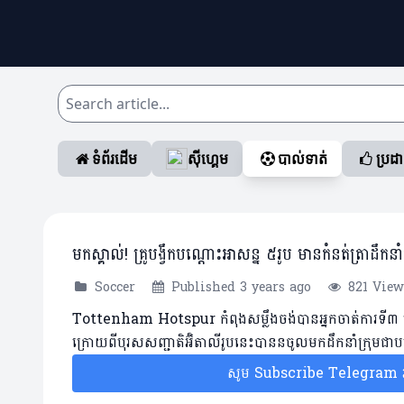
ទំព័រដើម
ស៊ីហ្គេម
បាល់ទាត់
ប្រដ
មកស្គាល់! គ្រូបង្វឹកបណ្តោះអាសន្ន ៥រូប មានកំនត់ត្រាដឹកន
Soccer
Published 3 years ago
821 View
Tottenham Hotspur កំពុងសម្លឹងចង់បានអ្នកចាត់ការទី៣ ម
ក្រោយពីបុរសសញ្ជាតិអ៊ិតាលីរូបនេះបាននចូលមកដឹកនាំក្រុម
សូម Subscribe Telegram រប