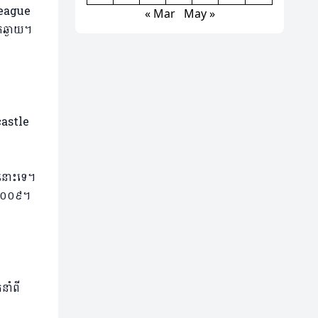
League
« Mar
May »
តឆ្ងាយ។
castle
េងនោះទេ។
ាំ២០០៩។
ាំ​ពី