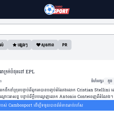
ាល់
ផ្សេងៗ
សុខភាព
PR
ាំអាក្រក់បំផុតនៅ EPL
s
ទំហំអក្សរ
តូច
កដឹកនាំក្រុមបន្ទាប់ពីពួកគេបានបញ្ចប់តំណែងលោក Cristian Stellini 
ជាបណ្តោះអាសន្ន បន្ទាប់ពីក្លឹបបណ្តេញលោក Antonio Conteចេញពីតំណែង។
ស់ Cambosport ដើម្បីទទួលបានព័ត៌មានឆាប់រហ័ស