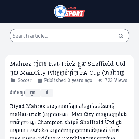
Mahrez ធ្វើបាន Hat-Trick ផ្តួល Sheffield Utd
ជួយ Man.City ទៅវគ្គផ្តាច់ព្រ័ត្រ FA Cup (មានវីដេអូ)
Soccer
Published 3 years ago
723 Views
ទំហំអក្សរ
តូច
ធំ
Riyad Mahrez បានក្លាយជាកីឡាករតែម្នាក់គត់ដែលធ្វើ
បានHat-trick (៣គ្រាប់)ខណៈ Man.City បានផ្តួលគូប្រជែង
មកពី​ក្របខណ្ឌ Champion shipគឺ Sheffield Utd ក្នុង
លទ្ធផល ៣ទល់និង០ សម្រាប់ការប្រកួតកាលពីថ្ងៃសៅរ៏ ទី២២
មេសា ២០២៣ នៅកីឡដ្ឋាន Wembley។ការប្រកួតដំបូង