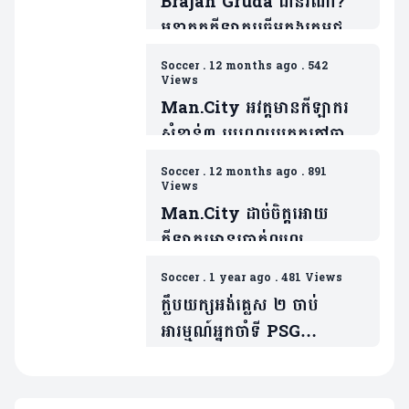
Brajan Gruda ជានរណា?
អនាគតកីឡាករឆ្នើមក្នុងក្រុមជម្រើ
សជាតិអាឡឺម៉ង់(មាន២វីដេអូ)
Soccer
.
12 months ago
.
542
Views
Man.City អវត្តមានកីឡាករ
សំខាន់៣ រូបពេលប្រកួតកៅឆាយ
EPL ជាមួយម្ចាស់ផ្ទះ Wolver
Soccer
.
12 months ago
.
891
Views
Man.City ដាច់ចិត្តអោយ
កីឡាករមានប្រាក់ឈ្នួល
30ម៉ឺនផោន/១សប្តាហ៍ទៅក្លឹបគូ
Soccer
.
1 year ago
.
481 Views
ប្រជែងលីកខ្ចីជើង(មាន២វីដេអូ)
ក្លឹបយក្សអង់គ្លេស ២ ចាប់
អារម្មណ៍អ្នកចាំទី PSG
(មាន២វីដេអូ)