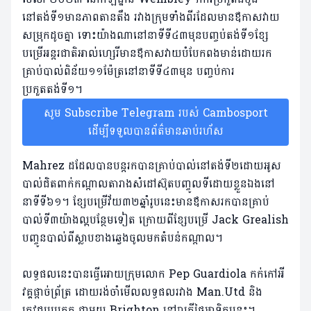
នៅតង់ទី១មានភាពតានតឹង រវាងក្រុមទាំងពីរដែលមានឪកាសវាយ
សម្រុកដូចគ្នា ទោះយ៉ាងណានៅ​នាទីទី៤៣មុនបញ្ចប់តង់ទី១ខ្សែ
បម្រើអន្តរជាតិអាល់ហ្សេរីមានឪកាសវាយបំបែកពងមាន់ដោយរក
គ្រាប់បាល់ពិន័យ១១ម៉ែត្រនៅនាទីទី៤៣មុន បញ្ចប់​ការ
ប្រកួតតង់ទី១។
សូម Subscribe Telegram របស់ Cambosport
ដើម្បីទទួលបានព័ត៌មានឆាប់រហ័ស
Mahrez ដដែលបានបន្តរកបានគ្រាប់បាល់នៅតង់ទី២ដោយអូស
បាល់ជិតពាក់កណ្តាលតារាងសំដៅ​ស៊ុតបញ្ចូលទី​ដោយ​ខ្លួនឯងនៅ
នាទីទី៦១។ ខ្សែបម្រើវ័យ៣២ឆ្នាំរូបនេះមានឪកាសរកបានគ្រាប់
បាល់ទី៣យ៉ាងល្អបន្ថែមទៀត ក្រោយពីខ្សែបម្រើ Jack Grealish
បញ្ចូនបាល់ពីស្លាបខាងឆ្វេងចូលមកតំបន់កណ្តាល។
លទ្ធផលនេះបានធ្វើអោយក្រុមលោក Pep Guardiola កក់កៅអី
វគ្គផ្តាច់ព្រ័ត្រ ដោយរង់ចាំមើលលទ្ធផលរវាង Man.Utd និង
ត្រូវជួបប្រកួត ជាមួយ Brighton នៅរាត្រីថ្ងៃអាទិត្យនេះ។