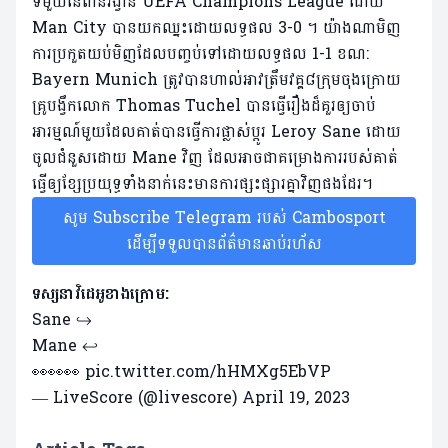
ទីមួយនៃពានរង្វាន់ ​UEFA Champions League ដោយ
Man City បានយកឈ្នះដោយលទ្ធផល 3-0 ។ យ៉ាងណាមិញ
ការប្រកួតយប់មិញដែលបញ្ចប់ទៅដោយលទ្ធផល 1-1 ខណ:
Bayern Munich ត្រូវបានហាល់អាវត្រឹមវគ្គ៨ក្រុមចុងក្រោយ
គ្រូបង្វឹកលោក Thomas Tuchel បានធ្វើរឿងដ៏គួរឲ្យចាប់
អារម្មណ៍មួយដែលគាត់បានធ្វើការផ្លាស់ប្តូរ Leroy Sane ដោយ
ចូលជំនួសដោយ Mane វិញ ដែលអាចជាគម្រោងការរបស់គាត់
ធ្វើឲ្យខ្សែប្រយុទ្ធទាំងនាក់នេះមានការផ្សះផ្សារគ្នាវិញផងដែរ។
សូម Subscribe Telegram របស់ Cambosport
ដើម្បីទទួលបានព័ត៌មានឆាប់រហ័ស
ទស្សនាវិដេអូខាងក្រោម:
Sane ↪️
Mane ↩️
👀👀👀
pic.twitter.com/hHMXg5EbVP
— LiveScore (@livescore)
April 19, 2023