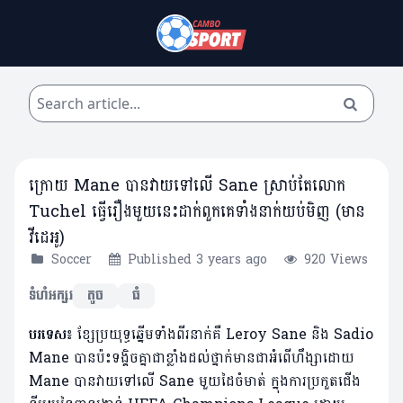
ក្រោយ Mane បានវាយទៅលើ Sane ស្រាប់តែលោក
Tuchel ធ្វើរឿងមួយនេះដាក់ពួកគេទាំងនាក់យប់មិញ (មាន
វីដេអូ)
Soccer
Published 3 years ago
920 Views
ទំហំអក្សរ
តូច
ធំ
បរទេស៖
ខ្សែប្រយុទ្ធឆ្នើមទាំងពីរនាក់គឺ Leroy Sane និង Sadio
Mane ​បានប៉ះទង្គិចគ្នាជាខ្លាំងដល់ថ្នាក់មានជាអំពើហឹង្សាដោយ ​
Mane បានវាយទៅលើ Sane មួយដៃចំមាត់ ក្នុងការប្រកួតជើង