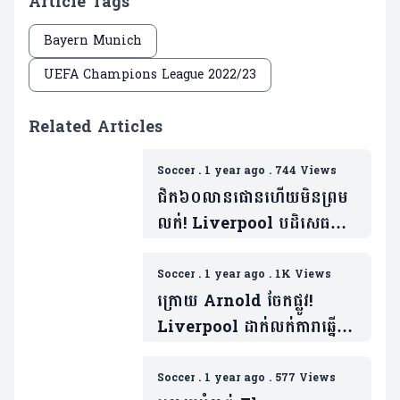
Article Tags
Bayern Munich
UEFA Champions League 2022/23
Related Articles
Soccer
.
1 year ago
.
744 Views
ជិត៦០លានផោនហើយមិនព្រម
លក់! Liverpool បដិសេធ
សំណើរពី Bayern ក្នុងការទិញ
តារាឆ្នើមម្នាក់
Soccer
.
1 year ago
.
1K Views
ក្រោយ Arnold ចែកផ្លូវ!
Liverpool ដាក់លក់តារាឆ្នើម
ម្នាក់ទៀត ចំពេលក្លឹបយក្ស២ចង់
បាន
Soccer
.
1 year ago
.
577 Views