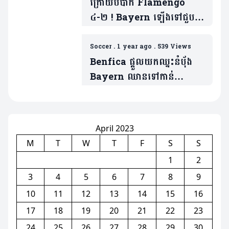
ក្រោយបំបាក់ Flamengo
៤-២ ! Bayern ឡើងទៅជួប
PSG វគ្គ៨ក្រុម Club World
Cup (មានវីដេអូ)
Soccer
.
1 year ago
.
539 Views
Benfica ផ្តួលយកឈ្នះនំបុ័ង
Bayern ឈានទៅកាន់
វគ្គ១៦ក្រុម Club World
Cup (មានវីដេអូ)
April 2023
M
T
W
T
F
S
S
1
2
3
4
5
6
7
8
9
10
11
12
13
14
15
16
17
18
19
20
21
22
23
24
25
26
27
28
29
30