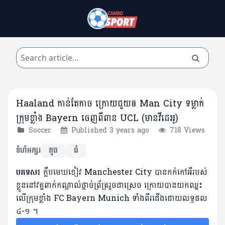
Haaland កាន់តែកាច ក្រោយជួយឲ Man City ទម្លាក់
ក្រុមខ្លាំង Bayern ចេញពីពាន UCL (មានវីដេអូ)
Soccer
Published 3 years ago
718 Views
ទំហំអក្សរ
តូច
ធំ
បរទេស៖
ក្លឹបមេឃខៀវ Manchester City បានកក់កៅអីរបស់
ខ្លួននៅវគ្គពាក់កណ្តាល់ផ្តាច់ព្រ័ត្ររួចជាស្រេច ក្រោយបានយកឈ្នះ
លើក្រុមខ្លាំង FC Bayern Munich ទាំងពីរជើងដោយលទ្ធផល
៤-១​ ។