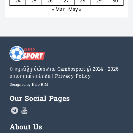
24
25
26
27
28
29
30
« Mar
May »
© រក្សា​សិទ្ធិ​គ្រប់​យ៉ាង​ដោយ​ Cambosport ឆ្នាំ 2014 - 2026
គោលការណ៍​ភាព​ឯកជន | Privacy Policy
Designed by
Nalo RIM
Our Social Pages
About Us