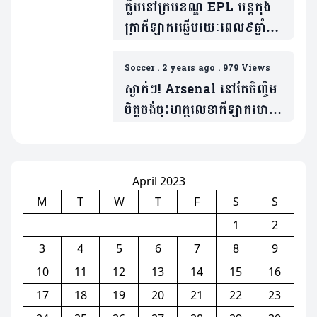
ក្លឹបនៅក្របខណ្ឌ EPL បន្តកុង
ត្រាកីឡាករឆ្នើមរយៈពេល៩ឆ្នាំ
កន្លះ (មាន២វីដេអូ)
Soccer
.
2 years ago
.
979 Views
ស្ងាត់ៗ! Arsenal​ នៅតែចិញ្ចឹម
ចិត្តចង់ចុះហត្ថលេខាកីឡាករមាន
ទម្រង់លេងដូច Haaland
(មាន១វីដេអូ)
April 2023
M
T
W
T
F
S
S
1
2
3
4
5
6
7
8
9
10
11
12
13
14
15
16
17
18
19
20
21
22
23