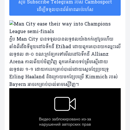
សូម Subscribe Telegram របស់ Cambosport
ដើម្បីទទួលបានព័ត៌មានឆាប់រហ័ស
ក្លឹប Man City បានទទួលបានលទ្ធផលយ៉ាងកក់ក្តៅរួចហើយ
តាំងពីជើងទីមួយនៅឯទឹកដី Etihad ដោយពួកគេបានយកឈ្នះលើ
លទ្ធផល ៣-០ ខណ:ក្រឡែកទៅមើលនៅឯទឹកដី Allianz
Arena កាលពីយប់មិញវិញ ពួកគេក៏អាចទប់ត្រឹមស្មើដោយ
លទ្ធផល ១-១ ដោយការរកគ្រាប់បាល់ដោយស្តេចខ្សែប្រយុទ្ធ
Erling Haaland និងក្រោយមកខ្សែបម្រើ Kimmich របស់
Bayern អាចរកគ្រាប់បាល់តាមស្មើវិញ។