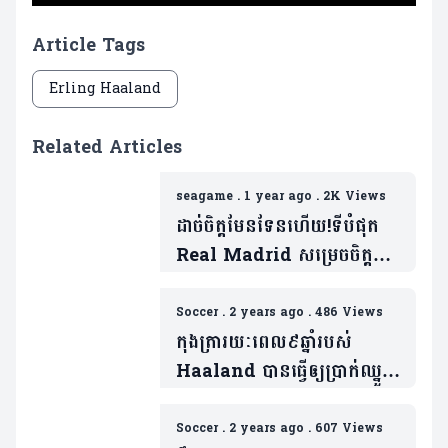
Article Tags
Erling Haaland
Related Articles
seagame
.
1 year ago
.
2K Views
ដាច់ចិត្តមែនទែនហើយ!ទីបំផុត
Real Madrid សម្រេចចិត្ត
លក់ប្រុសម៉ៅខណៈកីឡាកររូប
នេះជាបេក្ខភាពមកជំនួស
Soccer
.
2 years ago
.
486 Views
កុងត្រារយៈពេល៩ឆ្នាំរបស់
Haaland បានធ្វើឲ្យប្រាក់ឈ្នួល
របស់គេវ៉ាដាច់កីឡាករកំពូលពីររូប
Soccer
.
2 years ago
.
607 Views