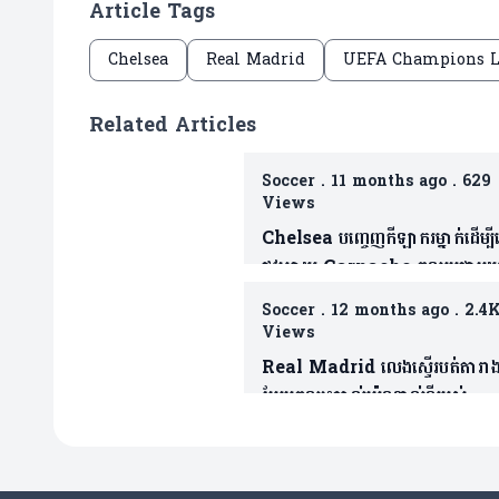
Article Tags
Chelsea
Real Madrid
UEFA Champions Le
Related Articles
Soccer
.
11 months ago
.
629
Views
Chelsea បញ្ចេញកីឡាករម្នាក់ដើម្បី
ផ្លូវអោយ Garnacho ចូលរួមជាមួ
ពួកគេ(មាន២វីឌេអូ)
Soccer
.
12 months ago
.
2.4
Views
Real Madrid លេងស្ទើរបត់តារាង
បែរមកឈ្នះបាល់ប៉េណាល់ទីរបស់
Mbappe ទៅវិញ (មានវីដេអូ)