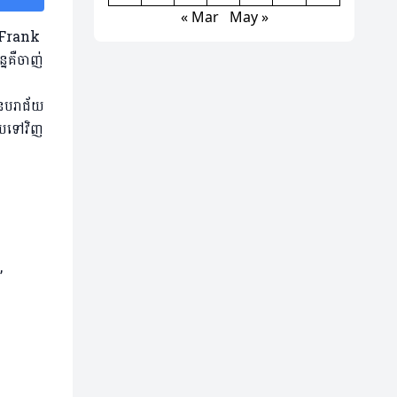
« Mar
May »
ក Frank
នគឺចាញ់
ានបរាជ័យ
ុយទៅវិញ
,