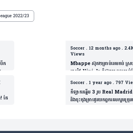
ague 2022/23
Soccer
.
12 months ago
.
2.4
Views
បើក
Mbappe ស៊ុត២គ្រាប់អេមកប់ ស្
យ
អាម៉ៅ Vini Jr ក៏ស៊ុតបាន១គ្រាប់ដ
(មានវីដេអូ)
K
Soccer
.
1 year ago
.
797 Vi
កីឡាករឆ្នើម 3 រូប Real Madrid
! តែ
និងចុះកុងត្រាផ្ទេរយកពួកគេមករួមក្រ
មិនចំណាយប្រាក់( មាន3 វីដេអូ)