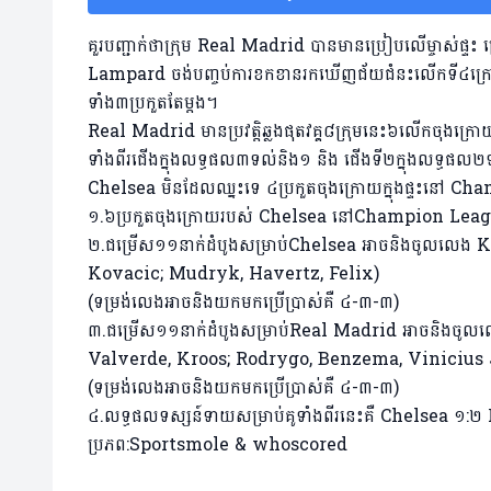
គួរបញ្ជាក់ថាក្រុម Real Madrid បានមានប្រៀបលើម្ចាស់
Lampard ចង់បញ្ចប់ការខកខានរកឃើញជ័យជំនះលើកទី៤ក្រោយវិ
ទាំង៣ប្រកួតតែម្តង។
Real Madrid មានប្រវត្តិឆ្លងផុតវគ្គ៨ក្រុមនេះ៦លើកចុងក្រ
ទាំងពីរជើងក្នុងលទ្ធផល៣ទល់និង១ និង ជើងទី២ក្នុងលទ្ធផល
Chelsea មិនដែលឈ្នះទេ ៤ប្រកួតចុងក្រោយក្នុងផ្ទះនៅ Ch
១.៦ប្រកួតចុងក្រោយរបស់ Chelsea នៅChampion Leag
២.ជម្រើស១១នាក់ដំបូងសម្រាប់Chelsea អាចនិងចូលលេង 
Kovacic; Mudryk, Havertz, Felix)
(ទម្រង់លេងអាចនិងយកមកប្រើប្រាស់គឺ ៤-៣-៣)
៣.ជម្រើស១១នាក់ដំបូងសម្រាប់Real Madrid អាចនិងចូល
Valverde, Kroos; Rodrygo, Benzema, Vinicius 
(ទម្រង់លេងអាចនិងយកមកប្រើប្រាស់គឺ ៤-៣-៣)
៤.លទ្ធផលទស្សន៍ទាយសម្រាប់គូទាំងពីរនេះគឺ Chelsea ១:
ប្រភព:Sportsmole & whoscored