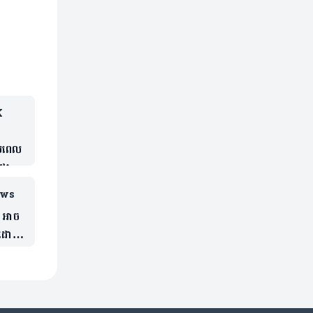
K
របពេល
ែរ
ews
 អាច
ុមដោយ