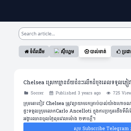
ទំព័រដើម
ស៊ីហ្គេម
បាល់ទាត់
ប្រដ
Chelsea ស្រេកឃ្លានជ័យជំនះលើកដំបូងពេលទទួលភ្ញ
Soccer
Published 3 years ago
725 Vie
ក្រុមតោខៀវ Chelsea ត្រូវព្យាយាមរកគ្រាប់បាល់យ៉ាងហោចណាស់
ផ្ទះទទួលក្រុមលោកCarlo Ancelloti ក្នុងការប្រកួតជើងទីពីរ
អង្គារឈានចូលថ្ងៃពុធវេលាម៉ោង ២ទាបភ្លឺ។
សូម Subscribe Telegram រប