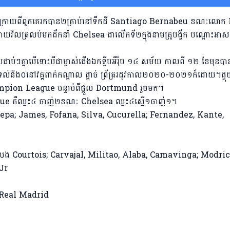
ផ្ទះ ក្រោយពីពួកគេរកបាន២គ្រាប់នៅទឹកដី Santiago Bernabeu ខណៈលោ
លត្រលប់មកដឹកនាំ Chelsea ជាលើកទី២ក្នុងនាមគ្រូបង្វឹក បណ្តោះអាសន្
ោយជាប់ៗគ្នាបើទោះបីជាម្ចាស់ជើងឯកទ្វីបអឺរ៉ុប ១៤ សម័យ កាលពី ១២ ខែមុនប
២ទល់និង០នៅវគ្គពាក់កណ្តាល ផ្តាច់ ព្រ័ត្ររដូវកាល២០២០-២០២១ក៏ដោយ។ផ្ទ
ampion League បន្ទាប់ពីផ្តួល Dortmund រួចមក។
ue គឺឈ្នះ៤ ចាញ់២ខណៈ Chelsea ឈ្នះ៤ស្មើ១ចាញ់១។
Kepa; James, Fofana, Silva, Cucurella; Fernandez, Kante,
លេង Courtois; Carvajal, Militao, Alaba, Camavinga; Modric
Jr
២ Real Madrid