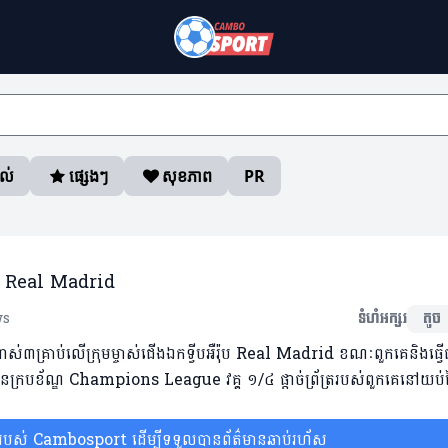
ាល់
ផ្សេងៗ
សុខភាព
PR
ៀវ Real Madrid
ws
ទំហំអក្សរ
តូច
៣គ្រាប់លើក្រុមម្ចាស់ជើងឯកទ្វីបអឺរ៉ុប Real Madrid ខណៈពួកគេនិងធ្វើជ
នៃក្របខ័ណ្ឌ Champions League វគ្គ ១/៤ ផ្តាច់ព្រ័ត្ររបស់ពួកគេនៅយប់ថ្
ស់ Cambosport ដើម្បីទទួលបានព័ត៌មានឆាប់រហ័ស