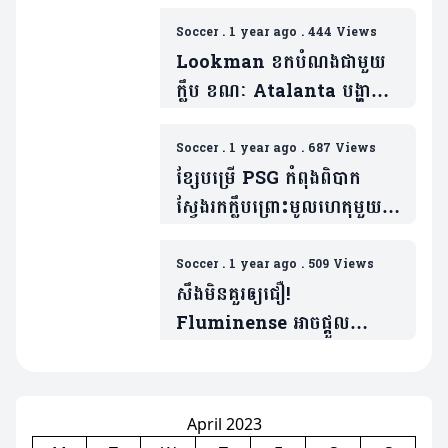
ជាថ្មីពីបិសាចក្រហម
Soccer
.
1 year ago
.
444 Views
Lookman ខកបំណងជាមួយ
ក្លឹប ខណៈ Atalanta បង្ហាញ
ហេតុផលមិនចង់លក់
ព្រោះតែ(មាន១វីដេអូ)
Soccer
.
1 year ago
.
687 Views
ខ្សែបម្រើ PSG​ កំពុងពិបាក
ស្វែងរកក្លឹបព្រោះមូលហេតុមួយ
នេះ(មាន១វីដេអូ)
Soccer
.
1 year ago
.
509 Views
សឹងមិនគួរឲ្យជឿ!
Fluminense អាចផ្តួល
Inter Milan ឆ្លងទៅកាន់
វគ្គ៨ក្រុមចុងក្រោយបាន (មាន
វីដេអូ)
April 2023