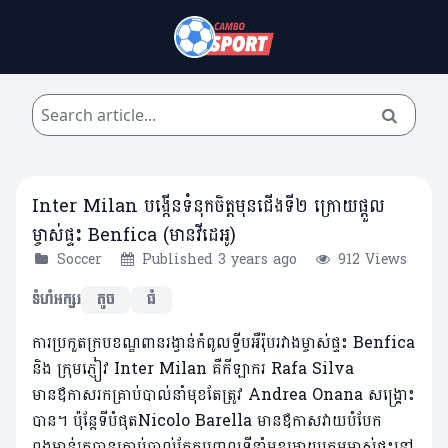
Inter Milan បង្កើនទំនុកចិត្តមុនជើងទី២ ក្រោយផ្តួល
ម្ចាស់ផ្ទះ Benfica (មានវីដេអូ)
Soccer
Published 3 years ago
912 Views
ទំហំអក្សរ
តូច
ធំ
ការប្រកួតក្របខណ្ឌពានរង្វាន់កំពូលទ្វីបអឺរ៉ុបរវាងម្ចាស់ផ្ទះ Benfica
និង ក្រុមភ្ញៀវ Inter Milan គឺកីឡាករ Rafa Silva
មានឪកាសរកគ្រាប់បាល់នាំមុខតែត្រូវ Andrea Onana សង្គ្រោះ
បាន។ ប៉ុន្តែទីបំផុតNicolo Barella មានឪកាស​វាយ​បំបែក​
ពងមាន់រកបានគ្រាប់​បាល់តែត​បញ្ចូលទីនាំមុខអោយក្រុមម្ចាស់ផ្ទះនៅ