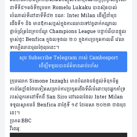
នាទីទី​៥១តង់ទី២រួចមក Romelu Lukaku បានស៊ុត​បាល់​
ប៉េណាល់ទីនៅនាទីទី៨២ ខណៈ Inter Milan ដើម្បីនាំមុខ
ជើងទី១ និង មានឪកាសខ្ពស់​ក្នុងការឈានទៅវគ្គ​ពាក់កណ្តាល​
ផ្តាច់ព្រ័ត្រនៃក្របខ័ណ្ឌ Champions League បន្ទាប់ពីបានផ្តួល
ម្ចាស់ផ្ទះ Benfica ក្នុងលទ្ធផល ២:០ ក្នុងការប្រកួតកាលពី វេលា
ទាបភ្លឺ​ឈាន​ចូលថ្ងៃពុធនេះ។
សូម Subscribe Telegram របស់ Cambosport
ដើម្បីទទួលបានព័ត៌មានឆាប់រហ័ស
ក្រុមលោក Simone Inzaghi មានបំណងចង់ផ្តល់ទំនុកចិត្ត
កាន់តែខ្លាំងថែមទៀតសម្រាប់ការប្រកួតជើងទីពីរចំពោះមុខអ្នកគាំទ្រ​
របស់ពួកគេនៅទឹកដី San Siro នៅពេលដែល Inter Milan
ទទួលស្វាគមន៏​ Benfica នាថ្ងៃទី ១៩ ខែមេសា ២០២៣ ខាងមុខ
នេះ។
ប្រភព:BBC
វីដេអូ: