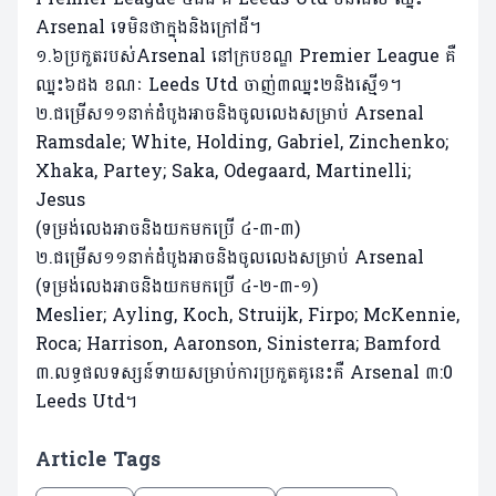
Arsenal ទេមិនថាក្នុងនិងក្រៅដី។
១.៦ប្រកួតរបស់Arsenal នៅក្របខណ្ឌ Premier League គឺ
ឈ្នះ៦ដង ខណៈ Leeds Utd ចាញ់៣ឈ្នះ២និងស្មើ១។
២.ជម្រើស១១នាក់ដំបូងអាចនិងចូលលេងសម្រាប់ Arsenal
Ramsdale; White, Holding, Gabriel, Zinchenko;
Xhaka, Partey; Saka, Odegaard, Martinelli;
Jesus​
(ទម្រង់លេងអាចនិងយកមកប្រើ ៤-៣-៣)
២.ជម្រើស១១នាក់ដំបូងអាចនិងចូលលេងសម្រាប់ Arsenal
(ទម្រង់លេងអាចនិងយកមកប្រើ ៤-២-៣-១)
Meslier; Ayling, Koch, Struijk, Firpo; McKennie,
Roca; Harrison, Aaronson, Sinisterra; Bamford
៣.លទ្ធផលទស្សន៍ទាយសម្រាប់ការប្រកួតគូនេះគឺ Arsenal ៣:0
Leeds Utd។
Article Tags