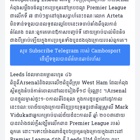
កំពុងសម្លឹងចង់ឈ្នះការប្រកួតនៅក្របខណ្ឌ Premier League
ជាលើកទី ៧ ជាប់ៗគ្នានៅចុងសប្តាហ៍នេះខណៈលោក Arteta
មិនទាន់ទទួលបានលទ្ធផលល្អបែបនេះទេចាប់តាំងពីចូលកាន់
តំណែង ខណៈពួកគេមានឪកាសបញ្ចប់ទី ដោយគ្រាប់​បាល់​មិនតិច
ជាង​បីគ្រាប់ឡើយ​ក្នុង​ការ​ប្រកួត​ទាំង​បួន​ដងចុង​ក្រោយ​របស់​ពួក​គេ។
សូម Subscribe Telegram របស់ Cambosport
ដើម្បីទទួលបានព័ត៌មានឆាប់រហ័ស
Leeds ដែលមានគម្លាតរហូត ៤៦
ពិន្ទុពីArsenalនិងឈរលើ២ពិន្ទុពីក្រុម West Ham ដែលកំពុង
ស្ថិតក្នុងតំបន់កាត់ចោលនៅលេខរៀងទី១៨ ប៉ុណ្ណោះ ។Arsenal
បានផ្តួលម្ចាស់ផ្ទះ១-០កាលពីខែតុលា ក្នុងការជួបគ្នានៅរដូវកាល
នេះខណៈបរាជ័យចុងក្រោយគឺខ្សែប្រយុទ្ធអន្តរជាតិអូស្រ្តាលី Mark
Vidukaជាអ្នករកគ្រាប់បាល់ជ័យជំនះកាលពី ឆ្នាំ ២០០៣ដោយ
បានរារំាងដល់ក្តីសង្ឃឹមលើកពាន Premier League របស់
ពួកគេ នោះ។ទោះយ៉ាងណាជំនួប៦ប្រកួតចុងក្រោយក្នុងនោះនៅ
Premier League ៥ដង គឺ Leeds Utd មិនដែល ឈ្នះ