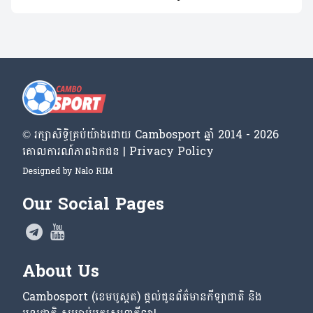
© រក្សា​សិទ្ធិ​គ្រប់​យ៉ាង​ដោយ​ Cambosport ឆ្នាំ 2014 - 2026
គោលការណ៍​ភាព​ឯកជន | Privacy Policy
Designed by
Nalo RIM
Our Social Pages
About Us
Cambosport (ខេមបូស្ពត) ផ្តល់ជូនព័ត៌មានកីឡាជាតិ និង