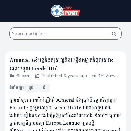
Arsenal ចង់បន្តកំនត់ត្រាល្អនិងបង្កើនគម្លាតកំពូលតារាង
ពេលទទួល Leeds Utd
Soccer
Published 3 years ago
1K Views
ទំហំអក្សរ
តូច
ធំ
ក្រុមនាំមុខតារាងគឺកាំភ្លើងធំ Arsenal និងត្រូវបើកទ្វារកីឡាដ្ឋាន
Emirate ប្រកួតជាមួយ Leeds Unitedដែលជាក្រុមឈរ
នៅលេខរៀងទី១៤ នៅរាត្រីថ្ងៃសៅរ៍នេះវេលាម៉ោង ៩យប់។ ក្រោយ
ធ្លាក់ចេញពីក្របខ័ណ្ឌ Europa League ក្រោមថ្វី
ជើងSporting Lisbon នៅវគ្គ ១៦ក្រុមចុងក្រោយ។Arsenal