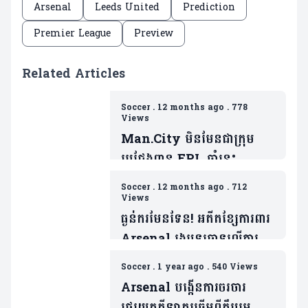
Arsenal
Leeds United
Prediction
Premier League
Preview
Related Articles
Soccer
.
12 months ago
.
778
Views
Man.City មិនមែនជាក្រុម
ប្រជែងពាន EPL ឆ្នាំនេះ
ដោយសារគ្មានវត្តមានកីឡាករ
Soccer
.
12 months ago
.
712
សំខាន់រូបនេះ(មាន២វីដេអូ)
Views
ធ្ងន់ករមែនទែន! អតីតខ្សែការពារ
Arsenal រងបទចោទលើការ
រំលោភសេពសន្ធវៈ ៦ករណី
Soccer
.
1 year ago
.
540 Views
Arsenal បង្កើនការចរចារ
ផ្ទេរយកកីឡាករឆ្នើមពីក្លឹបរួម