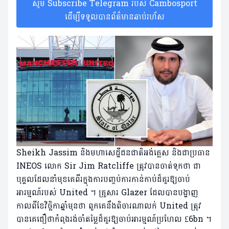
សូម Subscribe Telegram របស់ Cambosport
ដើម្បីទទួលបានព័ត៌មានឆាប់រហ័ស
Sheikh Jassim និងមហាសេដ្ឋីជនជាតិអង់គ្លេស និងជាប្រធាន
INEOS លោក Sir Jim Ratcliffe ត្រូវបានចាត់ទុកថា ជា
បុគ្គលដែលនាំមុខគេពីរក្នុងការបញ្ចប់ការកាន់កាប់ដ៏គួរឱ្យចាប់
អារម្មណ៍របស់ United ។ គ្រួសារ Glazer ដែលបានបង្ហាញ
កាលពីខែវិច្ឆិកាឆ្នាំមុនថា ពួកគេនឹងពិចារណាលក់ United ត្រូវ
បានគេជឿថាកំពុងរង់ចាំតម្លៃដ៏គួរឱ្យចាប់អារម្មណ៍ប្រហែល £6bn ។