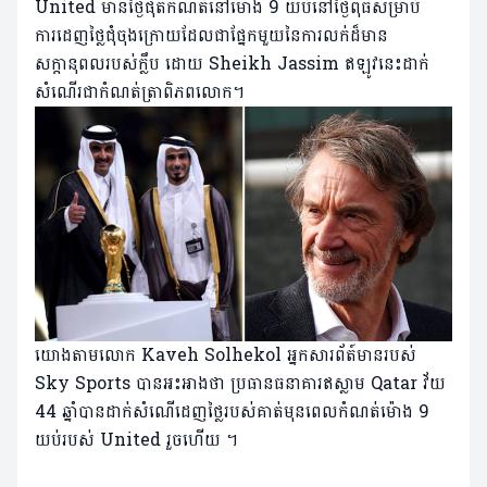
United មានថ្ងៃផុតកំណត់នៅម៉ោង 9 យប់នៅថ្ងៃពុធសម្រាប់
ការដេញថ្លៃជុំចុងក្រោយដែលជាផ្នែកមួយនៃការលក់ដ៏មាន
សក្តានុពលរបស់ក្លឹប ដោយ Sheikh Jassim ឥឡូវនេះដាក់
សំណើរជាកំណត់ត្រាពិភពលោក។
យោងតាមលោក Kaveh Solhekol អ្នកសារព័ត៍មានរបស់
Sky Sports បានអះអាងថា ប្រធានធនាគារឥស្លាម Qatar វ័យ
44 ឆ្នាំបានដាក់សំណើដេញថ្លៃរបស់គាត់មុនពេលកំណត់ម៉ោង 9
យប់របស់ United រួចហើយ ។