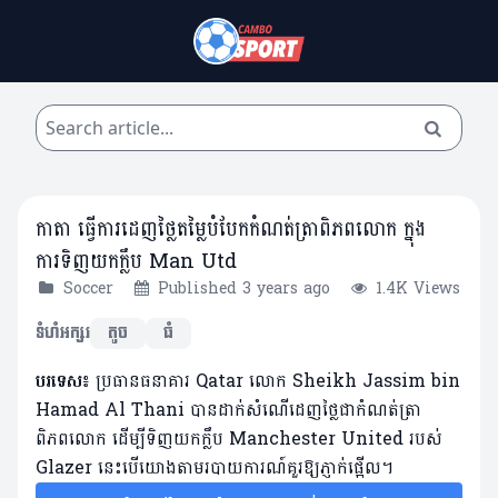
កាតា ធ្វើការដេញថ្លៃតម្លៃបំបែកកំណត់ត្រាពិភពលោក ក្នុង
ការទិញយកក្លឹប Man Utd
Soccer
Published 3 years ago
1.4K Views
ទំហំអក្សរ
តូច
ធំ
បរទេស៖
ប្រធានធនាគារ Qatar លោក Sheikh Jassim bin
Hamad Al Thani បានដាក់សំណើដេញថ្លៃជាកំណត់ត្រា
ពិភពលោក ដើម្បីទិញយកក្លឹប Manchester United របស់
Glazer នេះបើយោងតាមរបាយការណ៍គួរឱ្យភ្ញាក់ផ្អើល។