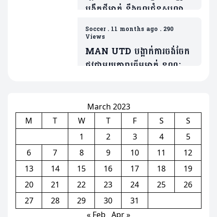
បង្វឹកថ្មីម្នាក់ នឹងចូលជំនួសលោក
Amorim ប្រសិនក្លឹបមិនធ្វើរឿង
Soccer
.
11 months ago
.
290
មួយនេះ
Views
MAN UTD បង្អាក់ការចង់ចែក
ផ្លូវជាមួយតារាឆ្នើមម្នាក់ ខណៈត្រូវ
ប្រជែងនឹង Bruno បើចង់ចូល
លេង
March 2023
M
T
W
T
F
S
S
1
2
3
4
5
6
7
8
9
10
11
12
13
14
15
16
17
18
19
20
21
22
23
24
25
26
27
28
29
30
31
« Feb
Apr »