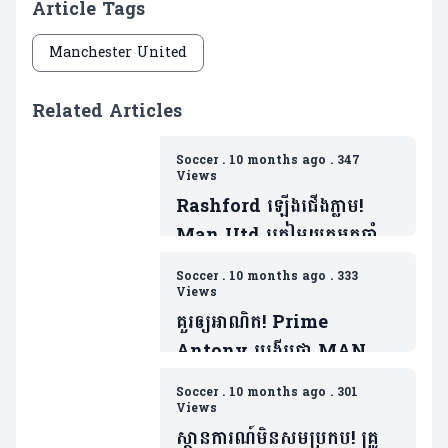
Article Tags
Manchester United
Related Articles
Soccer
.
10 months ago
.
347
Views
Rashford ឡើងជើងភ្លាម!
Man Utd ត្រៀមយកអ្នកចាំទី
ដ៏ឆ្នើមម្នាក់របស់ Barca ជា
Soccer
.
10 months ago
.
333
ថ្នូរទិញលក់ផ្ដាច់កុងត្រា
Views
គួរឲ្យអាណិត! Prime
Antony បង្ហើបថា MAN
UTD ធ្វើរឿងមួយដាក់ ដែលជា
Soccer
.
10 months ago
.
301
ទង្វើមិនផ្តល់តម្លៃឲ្យខ្លួន
Views
ស្ថានការណ៍មិនសមប្រកប! គ្រូ