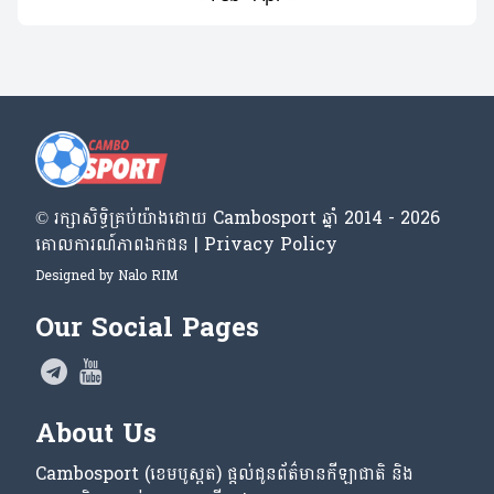
© រក្សា​សិទ្ធិ​គ្រប់​យ៉ាង​ដោយ​ Cambosport ឆ្នាំ 2014 - 2026
គោលការណ៍​ភាព​ឯកជន | Privacy Policy
Designed by
Nalo RIM
Our Social Pages
About Us
Cambosport (ខេមបូស្ពត) ផ្តល់ជូនព័ត៌មានកីឡាជាតិ និង