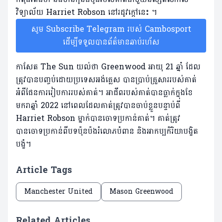
វិទ្យាល័យ Harriet Robson នៅរដូវក្តៅនេះ ។
សូម Subscribe Telegram របស់ Cambosport
ដើម្បីទទួលបានព័ត៌មានឆាប់រហ័ស
កាសែត The Sun យល់ថា Greenwood អាយុ 21 ឆ្នាំ ដែល
ត្រូវបានបញ្ចប់ដោយប្រទេសអង់គ្លេស បានប្រាប់គ្រួសាររបស់គាត់
អំពីផែនការរៀបការរបស់គាត់។ អាជីពរបស់គាត់បានធ្លាក់ក្នុងខែ
មករាឆ្នាំ 2022 នៅពេលដែលគាត់ត្រូវបានចាប់ខ្លួនបន្ទាប់ពី
Harriet Robson ម្នាក់បានចោទប្រកាន់គាត់។ គាត់ត្រូវ
បានចោទប្រកាន់ពីបទប៉ុនប៉ងរំលោភបំពាន និងអាកប្បកិរិយាបង្ខិត
បង្ខំ។
Article Tags
Manchester United
Mason Greenwood
Related Articles