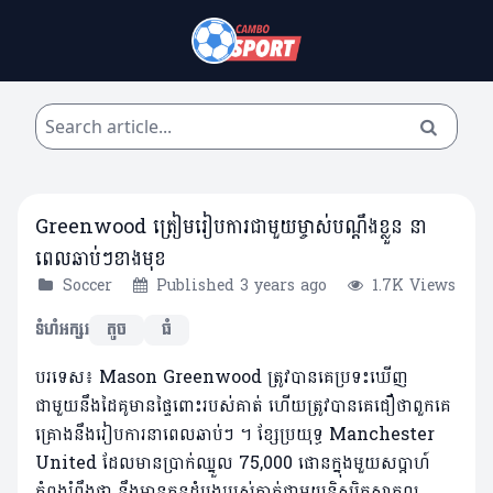
Greenwood ត្រៀមរៀបការជាមួយម្ចាស់បណ្តឹងខ្លួន នា
ពេលឆាប់ៗខាងមុខ
Soccer
Published 3 years ago
1.7K Views
ទំហំអក្សរ
តូច
ធំ
បរទេស៖ Mason Greenwood ត្រូវបានគេប្រទះឃើញ
ជាមួយនឹងដៃគូមានផ្ទៃពោះរបស់គាត់ ហើយត្រូវបានគេជឿថាពួកគេ
គ្រោងនឹងរៀបការនាពេលឆាប់ៗ ។ ខ្សែប្រយុទ្ធ Manchester
United ដែលមានប្រាក់ឈ្នួល 75,000 ផោនក្នុងមួយសប្តាហ៍
កំពុងរំពឹងថា នឹងមានកូនដំបូងរបស់គាត់ជាមួយនិស្សិតសាកល