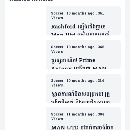
Soccer
.
10 months ago
.
361
Views
Rashford ឡើងជើងភ្លាម!
Man Utd ត្រៀមយកអ្នកចាំទី
ដ៏ឆ្នើមម្នាក់របស់ Barca ជា
Soccer
.
10 months ago
.
348
ថ្នូរទិញលក់ផ្ដាច់កុងត្រា
Views
គួរឲ្យអាណិត! Prime
Antony បង្ហើបថា MAN
UTD ធ្វើរឿងមួយដាក់ ដែលជា
Soccer
.
10 months ago
.
314
ទង្វើមិនផ្តល់តម្លៃឲ្យខ្លួន
Views
ស្ថានការណ៍មិនសមប្រកប! គ្រូ
បង្វឹកថ្មីម្នាក់ នឹងចូលជំនួសលោក
Amorim ប្រសិនក្លឹបមិនធ្វើរឿង
Soccer
.
11 months ago
.
304
មួយនេះ
Views
MAN UTD បង្អាក់ការចង់ចែក