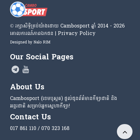
© រក្សា​សិទ្ធិ​គ្រប់​យ៉ាង​ដោយ​ Cambosport ឆ្នាំ 2014 - 2026
គោលការណ៍​ភាព​ឯកជន | Privacy Policy
Designed by
Nalo RIM
Our Social Pages
About Us
Cambosport (ខេមបូស្ពត) ផ្តល់ជូនព័ត៌មានកីឡាជាតិ និង
អន្តរជាតិ សម្រាប់អ្នកស្នេហាកីឡា!
Contact Us
017 861 110 / 070 323 168