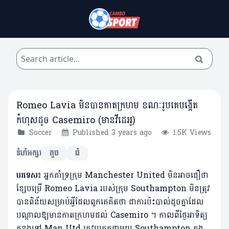
Romeo Lavia មិនបានកាតក្រហម ខណៈរូបគេបង្កើត
កំហុសដូច Casemiro (មានវីដេអូ)
Soccer
Published 3 years ago
1.5K Views
ទំហំអក្សរ
តូច
ធំ
បរទេស៖
អ្នកគាំទ្រក្រុម Manchester United មិនអាចជឿថា
ខ្សែបម្រើ Romeo Lavia របស់ក្រុម Southampton មិនត្រូវ
បានពិន័យសម្រាប់អ្វីដែលពួកគេគិតថា ជាការប៉ះបាល់ដូចគ្នាដែល
បណ្តាលឱ្យមានកាតក្រហមដល់ Casemiro ។ កាល​ពី​ថ្ងៃ​អាទិត្យ​
កន្លង​ទៅ Man Utd ត្រូវ​ប្រកួត​ជាមួយ Southampton ក្នុង