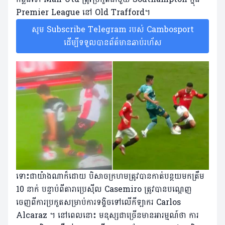
Premier League នៅ Old Trafford។
សូម Subscribe Telegram របស់ Cambosport
ដើម្បីទទួលបានព័ត៌មានឆាប់រហ័ស
ទោះជាយ៉ាងណាក៏ដោយ បិសាចក្រហមត្រូវបានកាត់បន្ថយមកត្រឹម
10 នាក់ បន្ទាប់ពីតារាប្រេស៊ីល Casemiro ត្រូវបានបណ្តេញ
ចេញពីការប្រកួតសម្រាប់ការទង្គិចទៅលើកីឡាករ Carlos
Alcaraz ។ នៅពេលនោះ មនុស្សជាច្រើនមានអារម្មណ៍ថា ការ