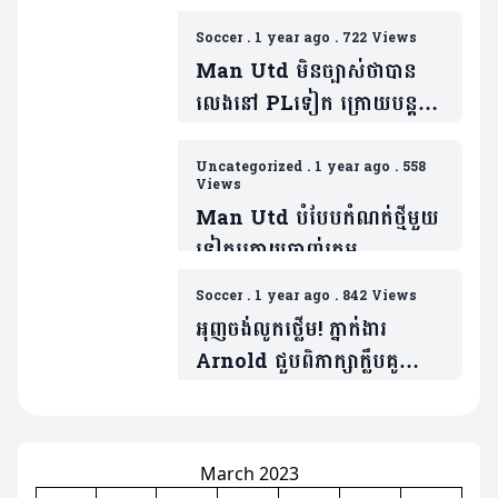
លើក្រុម Aston Villa (មាន
វីដេអូ)
Soccer
.
1 year ago
.
722 Views
Man Utd មិនច្បាស់ថាបាន
លេងនៅ ​PLទៀត ក្រោយបន្ត
ចាញ់ Wolves (មានវីដេអូ)
Uncategorized
.
1 year ago
.
558
Views
Man Utd បំបែបកំណត់ថ្មីមួយ
ទៀតក្រោយចាញ់ក្រុម
Nottingham យប់មិញ (មាន
Soccer
.
1 year ago
.
842 Views
វីដេអូ)
អុញចង់លូកថ្លើម! ភ្នាក់ងារ
Arnold ជួបពិភាក្សាក្លឹបគូ
ប្រជែង Real Madrid
March 2023