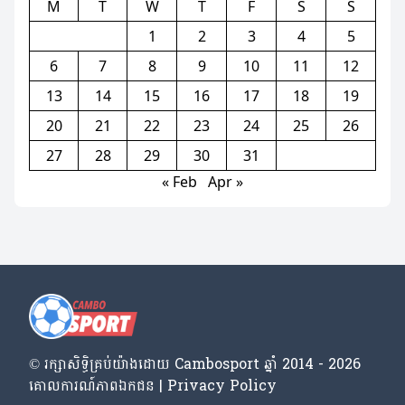
M
T
W
T
F
S
S
1
2
3
4
5
6
7
8
9
10
11
12
13
14
15
16
17
18
19
20
21
22
23
24
25
26
27
28
29
30
31
« Feb
Apr »
© រក្សា​សិទ្ធិ​គ្រប់​យ៉ាង​ដោយ​ Cambosport ឆ្នាំ 2014 - 2026
គោលការណ៍​ភាព​ឯកជន | Privacy Policy