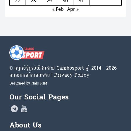
27
28
29
30
31
« Feb
Apr »
© រក្សា​សិទ្ធិ​គ្រប់​យ៉ាង​ដោយ​ Cambosport ឆ្នាំ 2014 - 2026
គោលការណ៍​ភាព​ឯកជន | Privacy Policy
Designed by
Nalo RIM
Our Social Pages
About Us