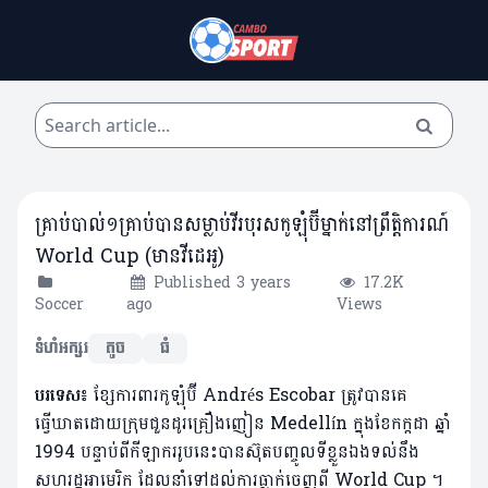
គ្រាប់បាល់១គ្រាប់បានសម្លាប់វីរបុរសកូឡុំប៊ីម្នាក់នៅព្រឹតិ្តការណ៍
World Cup (មានវីដេអូ)
Published 3 years
17.2K
Soccer
ago
Views
ទំហំអក្សរ
តូច
ធំ
បរទេស៖
ខ្សែការពារកូឡុំប៊ី Andrés Escobar ត្រូវបានគេ
ធ្វើឃាតដោយក្រុមជួនដូរគ្រឿងញៀន Medellín ក្នុងខែកក្កដា ឆ្នាំ
1994 បន្ទាប់ពីកីឡាកររូបនេះបានស៊ុតបញ្ចូលទីខ្លួនឯងទល់នឹង
សហរដ្ឋអាមេរិក ដែលនាំទៅដល់ការធ្លាក់ចេញពី World Cup ។