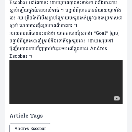
Escobar នៅតែចចេះ ដោយរូបគេបានអះអាងថា វានឹងមានការ
ស្លាប់ឡើយក្នុងពិភពបាល់ទាត់ ។ បន្ទាប់ពីរូបគេបាននិយាយឃ្លាទាំង
នេះ រយៈត្រឹមតែពីរបីសប្តាហ៍ក្រោយមករូបគេក៏ត្រូវបានគេប្រកាសថា
ស្លាប់ ដោយការធ្វើលួចឃាតពីឃាតករ ។
របាយការណ៍បានអះអាងថា ឃាតករបានស្រែកថា “Goal” [ចូល]
បន្ទាប់ពីពួកគេបាញ់គ្រាប់ទី៦ទៅកីឡាករូបនេះ ដោយសរុបទៅ
ប៉ូល្លីសបានរកឃើញគ្រាប់ចំនួន១២លើខ្លួនរបស់ Andres
Escobar ។
Article Tags
Andrés Escobar