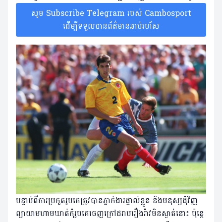
សូម Subscribe Telegram របស់ Cambosport
ដើម្បីទទួលបានព័ត៌មានឆាប់រហ័ស
បន្ទាប់ពីការប្រកួតរូបគេត្រូវបានភ្នាក់ងារផ្ទាល់ខ្លួន និងមនុស្សជុំវិញ
ព្យាយាមហាមឃាត់កុំរូបគេចេញក្រៅដរាបរឿងរ៉ាវមិនស្ងាត់នោះ ប៉ុន្តេ