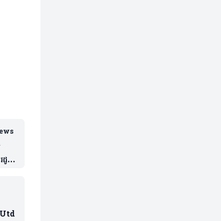
iews
ល
រដូវ
 Utd