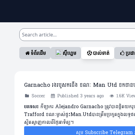
ទំព័រដើម
ស៊ីហ្គេម
បាល់ទាត់
ប្រដ
Garnacho រងរបួសកជើង ខណៈ Man​ Utd ខកខានបង្កើ
Soccer
Published 3 years ago
1.6K Vie
បរទេស៖
កីឡាករ Alejandro Garnacho ត្រូវបានផ្តិតយករូ
Trafford ខណៈម្ចាស់ផ្ទះMan.Utd​បានត្រឹមប្រកួតក្នុងលទ្
ស្វិតស្វាញកាលពីថ្ងៃអាទិត្យ។
សូម Subscribe Telegram រប