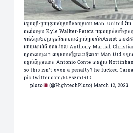
ខ្សែបម្រើ-ប្រយុទ្ធរបស់ក្រុមបិសាចក្រហម Man. United វ័យ 
បាល់ជាមួយ Kyle Walker-Peters ។គួរបញ្ជាក់ថាកីឡាករក្រុម
ទាត់ចំនួន២៩ប្រកួតនិងរកបាន៤គ្រាប់ព្រមទាំងAssist ប
ដោយសារជំងឺ ខណៈដែល Anthony Martial, Christian 
ព្យាបាលរបួស។ លទ្ធផលស្មើគ្នានេះធ្វើអោយ Man Utd ទទួលបានត
បន្ទាប់ពី​ក្រុមលោក Antonio Conte បានផ្តួល Nottinha
so this isn’t even a penalty? he fucked Garn
pic.twitter.com/6LBszmIRID
— pluto
(@HightechPluto)
March 12, 2023