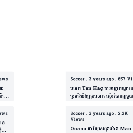
ews
Soccer
.
3 years ago
.
657 V
ណៈ
លោក Ten Hag ថាអាជ្ញាកណ្តា
៉ាង
ប្រឆាំងនឹងក្រុមលោក ស្ទើរតែពេញមួយ
កាលទៅហើយ
ews
Soccer
.
3 years ago
.
2.2K
Views
ចាន
Onana ជាវីរបុរសចុងម៉ោង Man
ឡើយ