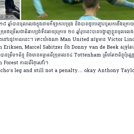
១៨ ឆ្នាំបានចូលលេងក្នុងនាមកីឡាករបម្រុង និងបានជួបបញ្ហារបួសក​ជើងក្រោ
ជម្រើសជាតិអាហ្សង់ទីនអាយុក្រោម ២០ ឆ្នាំរូបនេះ​បានបង្ហាញ​ខ្លួនចូ​លល
ាន៥ដងនៅរដូវកាលនេះ។ ទោះយ៉ាងណា Man United អវត្តមាន Victor Lin
Eriksen, Marcel Sabitzer និង Donny van de Beek សុទ្ធតែបន
្រឹម១ពិន្ទុ និងមានគម្លាតពីក្រុមលេខ៤​ Tottenham ត្រឹមតែ២ពិន្ទុប៉ុណ្ណ
m Forest កាលពីថ្ងៃសៅរ៏។
acho’s leg and still not a penalty… okay Anthony Tayl