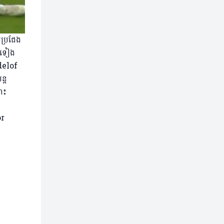
យប្រជែង
េងទៀង
delof
្ត
ោះ
or