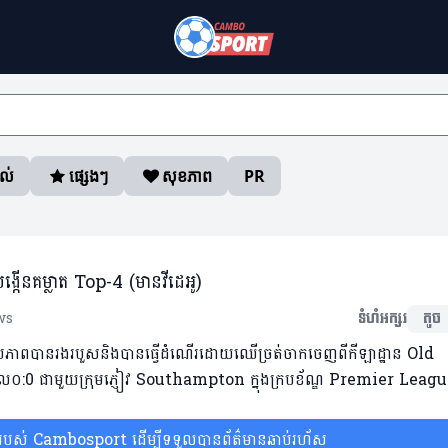
ាល់
ផ្សេងៗ
សុខភាព
PR
នគម្លាត Top-4 (មានវីដេអូ)
ws
ទំហំអក្សរ
តូច
បភាពបានរងរបួសនិងបានធ្វើដំណើរដោយឈើច្រត់ចាកចេញពីកីឡាដ្ឋាន Old
ធផល០:0 ជាមួយក្រុមភ្ញៀវ Southampton ក្នុងក្របខ័ណ្ឌ Premier Leagu
ស់ Cambosport ដើម្បីទទួលបានព័ត៌មានឆាប់រហ័ស