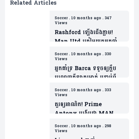
Related Articles
Soccer
.
10 months ago
.
347
Views
Rashford ឡើងជើងភ្លាម!
Man Utd ត្រៀមយកអ្នកចាំទី
ដ៏ឆ្នើមម្នាក់របស់ Barca ជា
Soccer
.
10 months ago
.
330
ថ្នូរទិញលក់ផ្ដាច់កុងត្រា
Views
អ្នកគាំទ្រ Barca ទទូចឲ្យក្លឹប
បណ្តេញកីឡាករម្នាក់ បន្ទាប់ពី
ចាញ់ PSG
Soccer
.
10 months ago
.
333
Views
គួរឲ្យអាណិត! Prime
Antony បង្ហើបថា MAN
UTD ធ្វើរឿងមួយដាក់ ដែលជា
Soccer
.
10 months ago
.
298
ទង្វើមិនផ្តល់តម្លៃឲ្យខ្លួន
Views