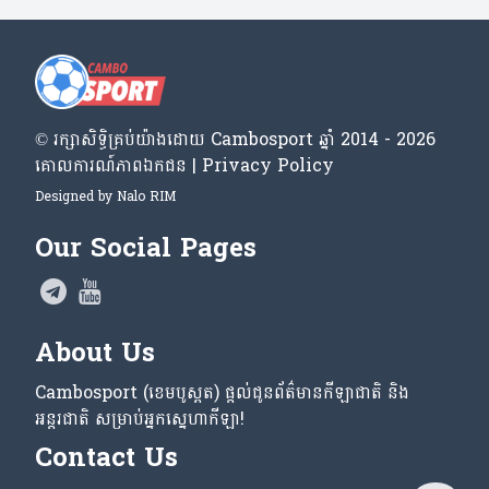
© រក្សា​សិទ្ធិ​គ្រប់​យ៉ាង​ដោយ​ Cambosport ឆ្នាំ 2014 - 2026
គោលការណ៍​ភាព​ឯកជន | Privacy Policy
Designed by
Nalo RIM
Our Social Pages
About Us
Cambosport (ខេមបូស្ពត) ផ្តល់ជូនព័ត៌មានកីឡាជាតិ និង
អន្តរជាតិ សម្រាប់អ្នកស្នេហាកីឡា!
Contact Us