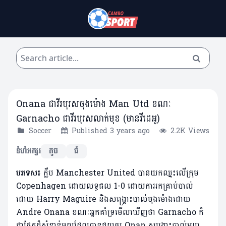
Onana ជាវីរបុរសចុងម៉ោង Man Utd ខណៈ
Garnacho ជាវីរបុរសលាក់មុខ (មានវីដេអូ)
Soccer
Published 3 years ago
2.2K Views
ទំហំអក្សរ
តូច
ធំ
បរទេស៖
​ក្លឹប Manchester United បានយកឈ្នះលើក្រុម
Copenhagen ដោយលទ្ធផល 1-0 ដោយការរកគ្រាប់បាល់
ដោយ Harry Maguire និងសង្គ្រោះបាល់ចុងម៉ោងដោយ
Andre Onana ខណៈអ្នកគាំទ្រមើលឃើញថា Garnacho ក៏
ជាផ្នែកដ៏សំខាន់មួយដែលបានជួយឲ្យ​ Onan សង្គ្រោះបាល់មួយ