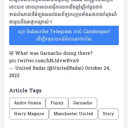
នោះបាន ដោយរូបគេបានធ្វើការយកជើងញាំញីកន្លែងដាក់
ទាត់ប៉េណាល់ទីអំឡុងពេលដែលកីឡាករក្រុមទាំងសងខាងកំពុងតវ៉ា
ជាមួយនឹងអាជ្ញាកណ្តាល់។
សូម Subscribe Telegram របស់ Cambosport
ដើម្បីទទួលបានព័ត៌មានឆាប់រហ័ស
🤣 What was Garnacho doing there?
pic.twitter.com/hNJdvwBvn9
— United Radar (@UnitedRadar)
October 24,
2023
Article Tags
Andre Onana
Funny
Garnacho
Harry Maguire
Manchester United
Story