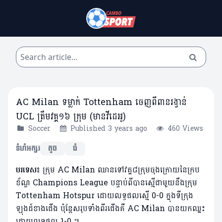
AC Milan ទម្លាក់ Tottenham ចេញពីពានរង្វាន់
UCL ត្រឹមវគ្គ១៦ ក្រុម (មានវីដេអូ)
Soccer
Published 3 years ago
460 Views
ទំហំអក្សរ
តូច
ធំ
បរទេស៖
ក្រុម AC Milan ឈាន​ទៅ​វគ្គ​៨​ក្រុម​ចុង​ក្រោយ​នៃ​ក្រប​
ខ័ណ្ឌ Champions League បន្ទាប់​ពី​បាន​ស្មើជាមួយនឹងក្រុម
Tottenham Hotspur ដោយ​លទ្ធផល​ស្មើ 0-0 ក្នុង​ទីក្រុង​
ឡុងដ៍​ខាង​ជើង ប៉ុន្តែសរុបទាំងពីរជើងគឺ AC Milan បានយកឈ្នះ
ដោយលទ្ធផល 1-0 ។