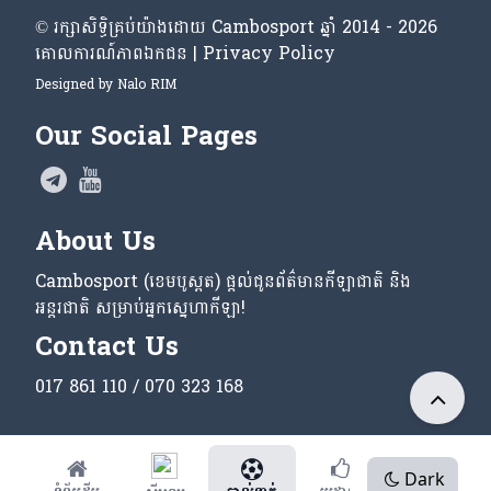
© រក្សា​សិទ្ធិ​គ្រប់​យ៉ាង​ដោយ​ Cambosport ឆ្នាំ 2014 - 2026
គោលការណ៍​ភាព​ឯកជន | Privacy Policy
Designed by
Nalo RIM
Our Social Pages
About Us
Cambosport (ខេមបូស្ពត) ផ្តល់ជូនព័ត៌មានកីឡាជាតិ និង
អន្តរជាតិ សម្រាប់អ្នកស្នេហាកីឡា!
Contact Us
017 861 110 / 070 323 168
Dark