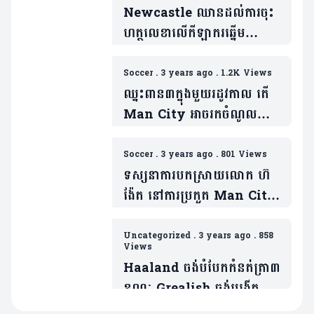
Newcastle ​ឈាន​ដល់​ការ​ចុះ​
ហត្ថលេខាលើ​កីឡាករឆ្នើម
Inter Milan ម្នាក់នៅរដូវក្តៅ
នេះ
Soccer
.
3 years ago
.
1.2K Views
ឈ្នះពាន៣ក្នុងមួយរដូវកាល តើ
Man City អាចរកចំណូលបាន
ប៉ុន្មាន
Soccer
.
3 years ago
.
801 Views
ទស្សនាការបកស្រាយលោក ហ៊
ង៉ែត នៅការប្រកួត Man City
និង Inter Milan
Uncategorized
.
3 years ago
.
858
Views
Haaland ចង់បំបែកកំនត់ត្រា៣
ខណៈ Grealish ចង់បង្កើត
ប្រវត្តិសាស្រ្តនៅ UCL (មាន