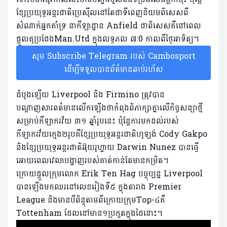
ខ្សែប្រយុទ្ធអន្តរជាតិប្រេស៊ីលនៅតែជាទីពេញនិយមពិសេសពី
សំណាក់អ្នកគាំទ្រ នាកីឡាដ្ឋាន Anfield ជាពិសេសគឺនៅពេល
ផ្តួលគូប្រជែងMan.Utd ក្នុងលទ្ធភល ៧:0 កាលពីថ្ងៃអាទិត្យ។
សូម Subscribe Telegram របស់ Cambosport
ដើម្បីទទួលបានព័ត៌មានឆាប់រហ័ស
ដំបូងឡើយ Liverpool និង Firmino ត្រូវបាន
បណ្តាញសារពត៌មានលើកឡើងថាកំពុងពិភាក្សាគ្នាលើកិច្ចសន្យាថ្មី
សម្រាប់កីឡាករវ័យ ៣១ ឆ្នាំរូបនេះ ប៉ុន្តែការមកដល់របស់
កីឡាករវ័យក្មេង២រូបគឺខ្សែប្រយុទ្ធអន្តរជាតិហូឡង់ Cody Gakpo
និងខ្សែប្រយុទ្ធអន្តរជាតិអ៊ុយរូហ្គាយ Darwin Nunez បានធ្វើ
អោយពេលវេលាបង្ហាញរបស់គាត់កាន់តែមានកម្រិត។
ក្រោយផ្តួលក្រុមលោក Erik Ten Hag បច្ចុប្បន្ន Liverpool
បានឡើងមកឈរនៅលេខរៀងទី៥ ក្នុងតារាង Premier
League និងមានបីពិន្ទុតាមពីក្រោយក្រុមTop-៤គឺ
Tottenham ដែលនៅមាន១ប្រកួតក្នុងដៃនោះ។