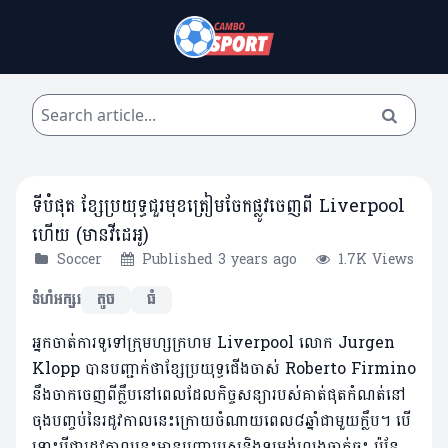
ទីបំផុត ខ្សែប្រយុទ្ធជួរមុខត្រៀមចែកផ្លូវចេញពី Liverpool
ហើយ (មានវីដេអូ)
Soccer
Published 3 years ago
1.7K Views
ទំហំអក្សរ
តូច
ធំ
អ្នកចាត់ការទូទៅក្រុមហ្សក្រហម Liverpool លោក Jurgen
Klopp បានបញ្ជាក់ថាខ្សែប្រយុទ្ធជើងចាស់ Roberto Firmino
នឹងចាកចេញពីក្លឹបនៅពេលដែលកិច្ចសន្យារបស់គាត់ផុតកំណត់នៅ
ចុងបញ្ចប់នៃរដូវកាលនេះក្រោយចំណាយពេល៨ឆ្នាំជាមួយក្លឹប។ បើ
ទោះបីជារដូវកាលនេះមានបញ្ហារបួសនិងទម្រង់លេងធ្លាក់ចុះ ប៉ុន្តែ