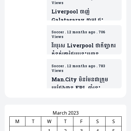
វិញ(មាន១វីដេអូ)
Views
Liverpool ចាញ់
Galatasaray ភ្លាម! ផ្ទុះ
ការរិះគន់លើតារាឆ្នើមម្នាក់
Soccer
.
12 months ago
.
706
ក្រោយប៉ះបាល់បានតែ៤ដងគត់
Views
វីរបុរស Liverpool ថាកីឡាករ
កំនត់ត្រាថ្លៃរូបនេះបញ្ចូន
បាល់ភាគច្រើនទៅគូបដិបក្សជាង
Soccer
.
12 months ago
.
783
មិត្តរួមក្រុម(ម
Views
Man.City មិនមែនជាក្រុម
ប្រជែងពាន EPL ឆ្នាំនេះ
ដោយសារគ្មានវត្តមានកីឡាករ
សំខាន់រូបនេះ(មាន២វីដេអូ)
March 2023
M
T
W
T
F
S
S