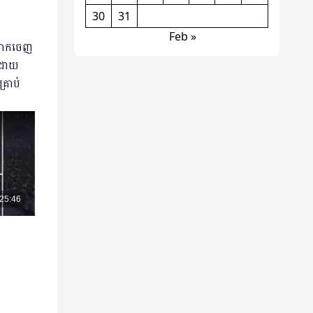
30
31
Feb »
ារចាកចេញ
លដោយ
្រាប់