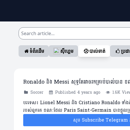
ទំព័រដើម
ស៊ីហ្គេម
បាល់ទាត់
ប្រដ
Ronaldo និង Messi សុទ្ធតែអាចរកគ្រាប់បាល់បាន 
Soccer
Published 4 years ago
1.6K Vie
បរទេស៖ Lionel Messi និង Cristiano Ronaldo ទាំងពីរសុ
របស់ពួកគេ ខណៈដែល Paris Saint-Germain បានផ្តួលក្រុម
សូម Subscribe Telegram រប