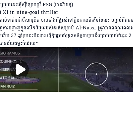
យនេះធ្វើស៊ីខ្សែបម្រើ PSG (មានវីដេអូ)
់ទាត់អារ៉ាប៊ីសាអូឌីត ចាប់តាំងពីផ្លាស់ទៅក្លឹបកាលពីដើមខែនេះ បន្ទាប់ពីក
របង្ហាញខ្លួនលើកដំបូងរបស់គាត់សម្រាប់ Al-Nassr ត្រូវបានពន្យារពេ
 ឆ្នាំរូបនេះមិនបានធ្វើឱ្យអ្នកគាំទ្រខកចិត្តជាមួយនឹងគ្រាប់បាល់ចំនួន 2 គ
លបានជ័យជម្នះក៏ដោយ។