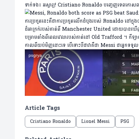
ទាក់ទង៖
អស្ចារ្យ! Cristiano Ronaldo បញ្ចេញទេពកោសល្យមួ
ការប្រកួតនេះគឺជាការប្រកួតលើកដំបូងរបស់ Ronaldo នៅក្នុងបាល
ដ៏អាក្រក់របស់គាត់ពី Manchester United ដោយបានឃើញកា
បម្រាមតាំងពីពេលវេលារបស់គាត់នៅ Old Trafford ។ កីឡាករវ័យ 37
កាលពីយប់មិញនោះទេ បើទោះបីជាវាគឺជា Messi ជាអ្នកទទួ
Article Tags
Cristiano Ronaldo
Lionel Messi
PSG