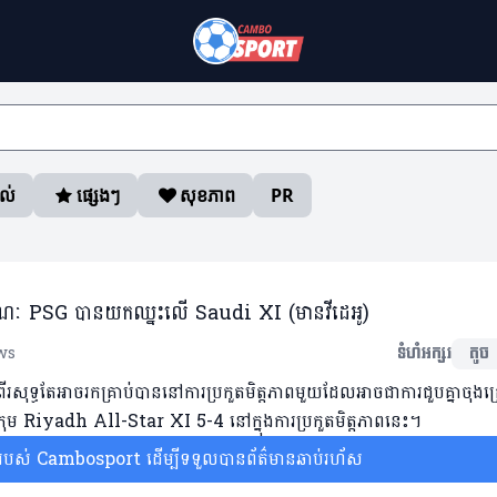
ាល់
ផ្សេងៗ
សុខភាព
PR
ខណៈ PSG បានយកឈ្នះលើ Saudi XI (មានវីដេអូ)
ws
ទំហំអក្សរ
តូច
ទ្ធតែអាចរកគ្រាប់បាននៅការប្រកួតមិត្តភាពមួយដែលអាចជាការជួបគ្នាចុងក
 Riyadh All-Star XI 5-4 នៅក្នុងការប្រកួតមិត្តភាពនេះ។
ស់ Cambosport ដើម្បីទទួលបានព័ត៌មានឆាប់រហ័ស