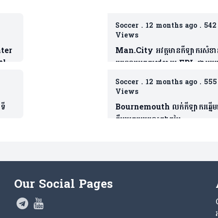
Soccer
.
12 months ago
.
542
Views
nter
Man.City អវត្តមានកីឡាករសំខា
tle
រូបពេលប្រកួតកៅឆាយ EPL ជាមួយម្
s
ផ្ទះ Wolver
Soccer
.
12 months ago
.
555
Views
ទី
Bournemouth លក់កីឡាករឆ្នើ
ក្លឹបយក្សមួយនេះក្នុងតម្លៃ
ោយ
គួរសម(មាន១វីដេអូ)
Our Social Pages