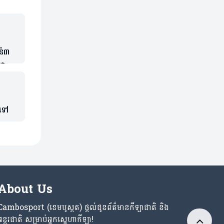
ន់៣
ចាស់
មទៅ
About Us
Cambosport (ខេមបូស្ពត) ផ្តល់ជូនព័ត៌មានកីឡាជាតិ និង
អន្តរជាតិ សម្រាប់អ្នកស្នេហាកីឡា!