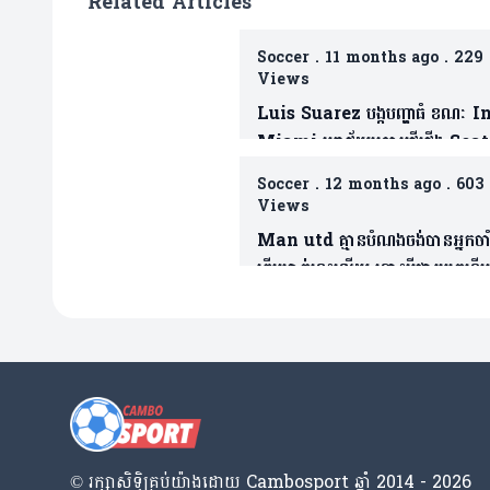
Related Articles
Soccer
.
11 months ago
.
229
Views
Luis Suarez បង្កបញ្ហាធំ ខណៈ I
Miami បរាជ័យក្រោមថ្វីជើង Seat
Sounders ព្រឹត្តការណ៍ League
Soccer
.
12 months ago
.
603
Cup ផ្តាច់ព្រ័ត្រ(មាន១វីដេអូ)
Views
Man utd គ្មានបំណងចង់បានអ្នកចាំ
ឆ្នើមម្នាក់នេះឡើយ ទោះបីជារូបគេទើប
ប្រកាសចែកផ្លូវជាមួយនឹងក្លឹបខ្លួនក៏ដ
© រក្សា​សិទ្ធិ​គ្រប់​យ៉ាង​ដោយ​ Cambosport ឆ្នាំ 2014 - 2026