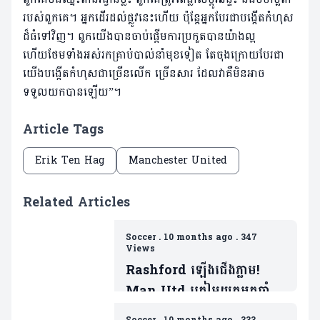
របស់ពួកគេ។ អ្នកដើរដល់ផ្លូវនេះហើយ ប៉ុន្តែអ្នកបែរជាបង្កើតកំហុស
ដ៏ធំទៅវិញ។ ពួកយើងបានចាប់ផ្តើមការប្រកួតបានយ៉ាងល្អ
ហើយថែមទាំងអស់រកគ្រាប់បាល់នាំមុខទៀត តែចុងក្រោយបែរជា
យើងបង្កើតកំហុសជាច្រើនលើក ច្រើនសារ ដែលវាគឺមិនអាច
ទទួលយកបានឡើយ”។
Article Tags
Erik Ten Hag
Manchester United
Related Articles
Soccer
.
10 months ago
.
347
Views
Rashford ឡើងជើងភ្លាម!
Man Utd ត្រៀមយកអ្នកចាំទី
ដ៏ឆ្នើមម្នាក់របស់ Barca ជា