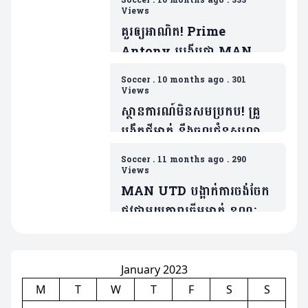
Soccer
.
10 months ago
.
333
ថ្នូរទិញលក់ផ្ដាច់កុងត្រា
Views
គួរឲ្យអាណិត! Prime
Antony បង្ហើបថា MAN
UTD ធ្វើរឿងមួយដាក់ ដែលជា
Soccer
.
10 months ago
.
301
ទង្វើមិនផ្តល់តម្លៃឲ្យខ្លួន
Views
ស្ថានការណ៍មិនសមប្រកប! គ្រូ
បង្វឹកថ្មីម្នាក់ នឹងចូលជំនួសលោក
Amorim ប្រសិនក្លឹបមិនធ្វើរឿង
Soccer
.
11 months ago
.
290
មួយនេះ
Views
MAN UTD បង្អាក់ការចង់ចែក
ផ្លូវជាមួយតារាឆ្នើមម្នាក់ ខណៈត្រូវ
ប្រជែងនឹង Bruno បើចង់ចូល
លេង
January 2023
M
T
W
T
F
S
S