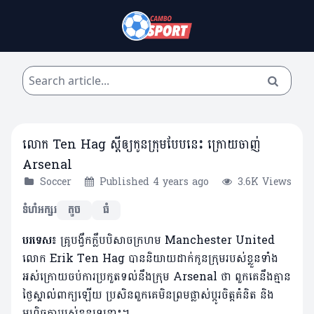
លោក Ten Hag ស្តីឲ្យកូនក្រុមបែបនេះ ក្រោយចាញ់
Arsenal
Soccer
Published 4 years ago
3.6K Views
ទំហំអក្សរ
តូច
ធំ
បរទេស៖
គ្រូបង្វឹកក្លឹបបិសាចក្រហម Manchester United
លោក Erik Ten Hag បាននិយាយដាក់កូនក្រុមរបស់ខ្លួនទាំង
អស់ក្រោយចប់ការប្រកួតទល់នឹងក្រុម Arsenal ថា ពួកគេនឹងគ្មាន
ថ្ងៃស្គាល់ពាក្យឡើយ ប្រសិនពួកគេមិនព្រមផ្លាស់ប្តូរចិត្តគំនិត និង
មហិច្ឆតារបស់ខ្លួនទេនោះ។