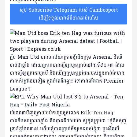
សូម Subscribe Telegram របស់ Cambosport
ដើម្បីទទួលបានព័ត៌មានឆាប់រហ័ស
ក្លឹប Man Utd បានបរាជ័យក្រោមថ្វីជើងក្រុម Arsenal ដ៏ឈឺ
ចាប់ជាខ្លាំង ដោយពួកគេបានធ្វើឲ្យរបូតគ្រាប់នៅនាទី៩០+៣ ដែល
បានធ្វើឲ្យពួកគេរបូតបី និងឃើញក្រុមគូប្រជែងរបស់ខ្លួនកាន់តែមាន
ការកក់ក្តៅថែមទៀត ក្នុងដំណើរឆ្ពោះ ទៅកាន់ជើងឯក Premier
League។
យ៉ាងណាមិញក្រោយចប់ការប្រកួតលោក Erik Ten Hag
បានខឹងសម្បារជាខ្លាំង និងបាននិយាយថា ឲ្យកូនក្រុមថា “ខ្ញុំពិតធុញ
ទ្រាន់ខ្លាំងណាស់ ហើយខ្ញុំបានប្រាប់កីឡាកររបស់ខ្ញុំថា ប្រសិនបើ
ពួកគេចង់ឈ្នះពានរង្វាន់ខ្លះ ពួកគេត្រូវតែផ្លាស់ប្តូរឆន្ទះ និងមហិច្ឆតា