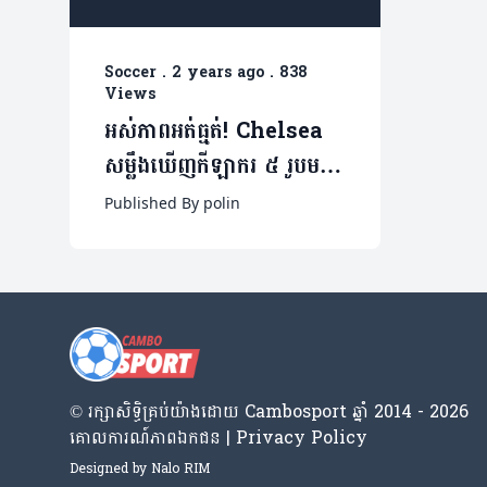
Soccer
.
2 years ago
.
838
Views
អស់ភាពអត់ធ្មត់! Chelsea
សម្លឹងឃើញកីឡាករ ៥ រូបមក
ជំនួសកាពីតែនពួកគេ
Published By polin
© រក្សា​សិទ្ធិ​គ្រប់​យ៉ាង​ដោយ​ Cambosport ឆ្នាំ 2014 - 2026
គោលការណ៍​ភាព​ឯកជន | Privacy Policy
Designed by
Nalo RIM