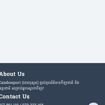
About Us
Cambosport (ខេមបូស្ពត) ផ្តល់ជូនព័ត៌មានកីឡាជាតិ និង
អន្តរជាតិ សម្រាប់អ្នកស្នេហាកីឡា!
Contact Us