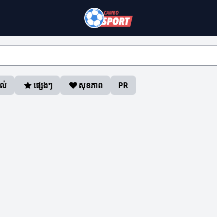
ាល់
ផ្សេងៗ
សុខភាព
PR