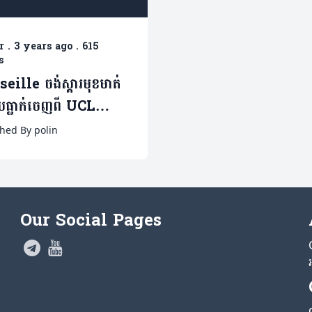
r
.
3 years ago
.
615
s
eille ចង់ស្តារមុខមាត់
យធ្លាក់ចេញពី UCL
Metz មិនចង់បរាជ័យ
hed By polin
ពីរ
Our Social Pages