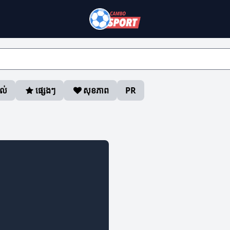
ាល់
ផ្សេងៗ
សុខភាព
PR