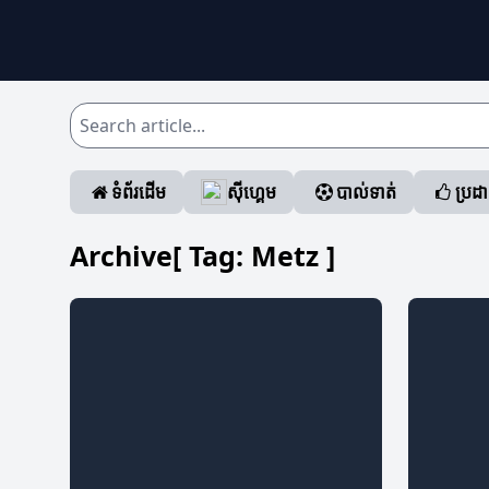
ទំព័រដើម
ស៊ីហ្គេម
បាល់ទាត់
ប្រដ
Archive[ Tag:
Metz
]