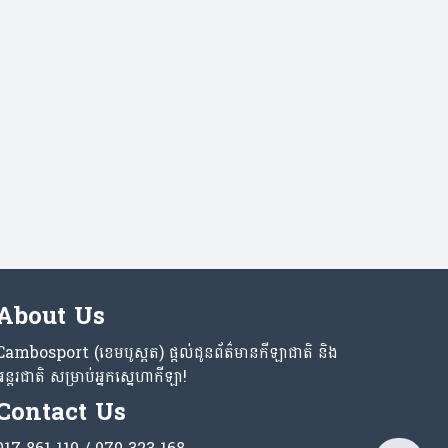
About Us
Cambosport (ខេមបូស្ពត) ផ្តល់ជូនព័ត៌មានកីឡាជាតិ និង
អន្តរជាតិ សម្រាប់អ្នកស្នេហាកីឡា!
Contact Us