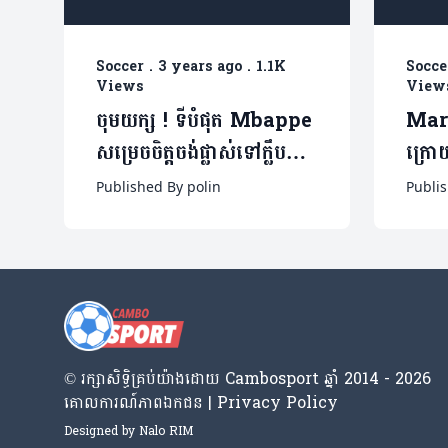
Soccer
.
3 years ago
.
1.1K
Socce
Views
View
ចុមយក្ស ! ទីបំផុត Mbappe
Mars
សម្រេចចិត្តចង់ផ្លាស់ទៅក្លឹប
ក្រោ
យក្សមួយនេះវិញ ( មានវីដេអូ)
ខណៈ 
Published By polin
Publis
លើកទី
© រក្សា​សិទ្ធិ​គ្រប់​យ៉ាង​ដោយ​ Cambosport ឆ្នាំ 2014 - 2026
គោលការណ៍​ភាព​ឯកជន | Privacy Policy
Designed by
Nalo RIM