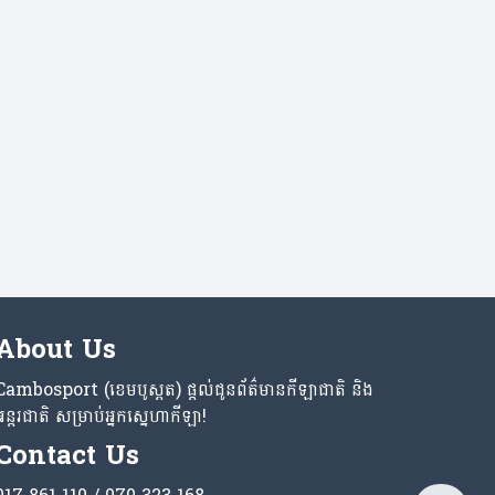
About Us
Cambosport (ខេមបូស្ពត) ផ្តល់ជូនព័ត៌មានកីឡាជាតិ និង
អន្តរជាតិ សម្រាប់អ្នកស្នេហាកីឡា!
Contact Us