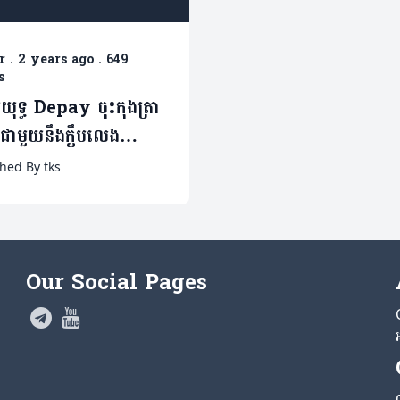
r
.
2 years ago
.
649
s
្រយុទ្ធ Depay ចុះកុងត្រា
ំ ជាមួយនឹងក្លឹបលេង
គកំពូលប្រេស៊ីល
hed By tks
Our Social Pages