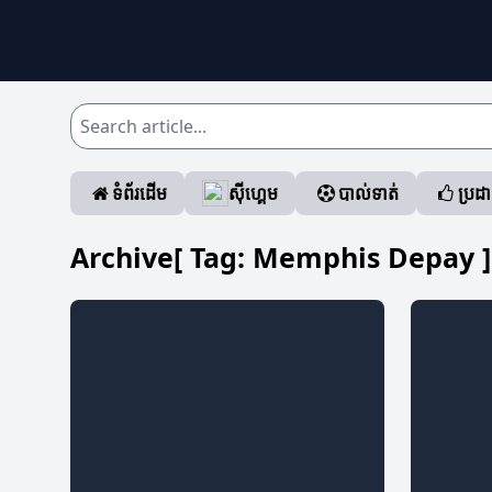
ទំព័រដើម
ស៊ីហ្គេម
បាល់ទាត់
ប្រដ
Archive[ Tag:
Memphis Depay
]