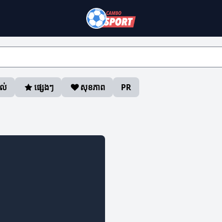
ាល់
ផ្សេងៗ
សុខភាព
PR