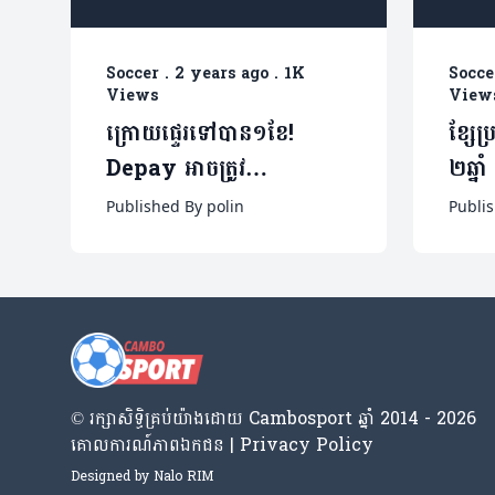
Soccer
.
2 years ago
.
1K
Socce
Views
View
ក្រោយផ្ទេរទៅបាន១ខែ!
ខ្សែប
Depay អាចត្រូវ
២ឆ្នា
Corinthians បញ្ចប់កុងត្រា
នៅលី
Published By polin
Publis
ឆាប់ៗ(មាន១វីដេអូ)
© រក្សា​សិទ្ធិ​គ្រប់​យ៉ាង​ដោយ​ Cambosport ឆ្នាំ 2014 - 2026
គោលការណ៍​ភាព​ឯកជន | Privacy Policy
Designed by
Nalo RIM