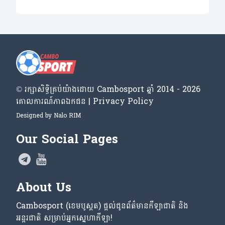
© រក្សា​សិទ្ធិ​គ្រប់​យ៉ាង​ដោយ​ Cambosport ឆ្នាំ 2014 - 2026
គោលការណ៍​ភាព​ឯកជន | Privacy Policy
Designed by
Nalo RIM
Our Social Pages
About Us
Cambosport (ខេមបូស្ពត) ផ្តល់ជូនព័ត៌មានកីឡាជាតិ និង
អន្តរជាតិ សម្រាប់អ្នកស្នេហាកីឡា!