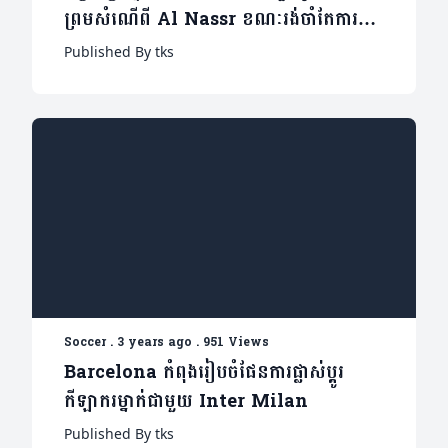
ព្រមសំណើពី Al Nassr ខណៈរង់ចាំតែការចុះ
ហត្ថលេខាសម្រេចប៉ុណ្ណោះ
Published By tks
Soccer
.
3 years ago
.
951 Views
Barcelona កំពុងរៀបចំផែនការផ្លាស់ប្តូរ
កីឡាករម្នាក់ជាមួយ Inter Milan
Published By tks