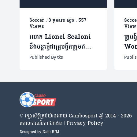
Soccer
.
3 years ago
.
557
Socce
Views
View
លោក Lionel Scaloni
គ្រូបង
នឹងបន្តធ្វើជាគ្រូបង្វឹកក្រុមជម្រើ
Worl
សជាតិអាហ្សង់ទីន
ពិចា
Published By tks
Publis
© រក្សា​សិទ្ធិ​គ្រប់​យ៉ាង​ដោយ​ Cambosport ឆ្នាំ 2014 - 2026
គោលការណ៍​ភាព​ឯកជន | Privacy Policy
Designed by
Nalo RIM