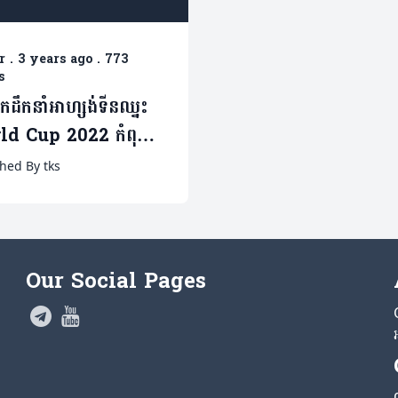
r
.
3 years ago
.
773
s
្វឹកដឹកនាំអាហ្សង់ទីនឈ្នះ
d Cup 2022 កំពុង
រណាលាលែងពីតំណែង
hed By tks
Our Social Pages