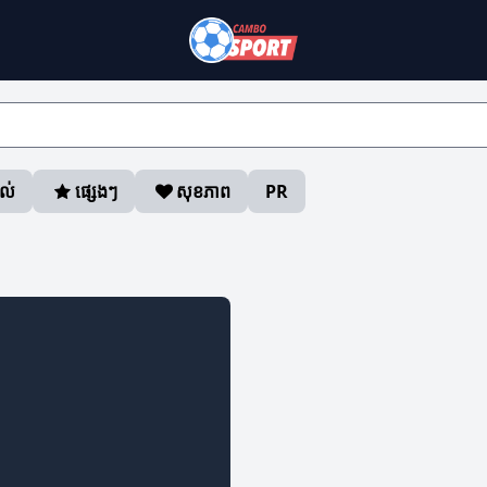
ាល់
ផ្សេងៗ
សុខភាព
PR