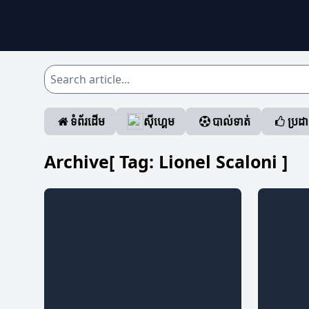
ទំព័រដើម
ស៊ីហ្គេម
បាល់ទាត់
ប្រដ
Archive[ Tag:
Lionel Scaloni
]