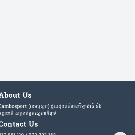
About Us
Cambosport (ខេមបូស្ពត) ផ្តល់ជូនព័ត៌មានកីឡាជាតិ និង
អន្តរជាតិ សម្រាប់អ្នកស្នេហាកីឡា!
Contact Us