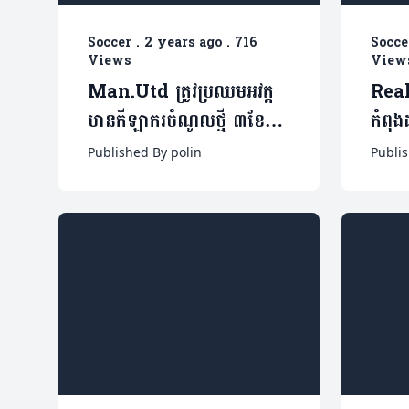
Soccer
.
2 years ago
.
716
Socce
Views
View
Man.Utd ត្រូវប្រឈមអវត្ត
Rea
មានកីឡាករចំណូលថ្មី ៣ខែ
កំពុង
ក្រោយវះកាត់របួសជោគជ័យ
លេខា
Published By polin
Publis
ក្រុម