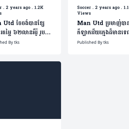
r
.
2 years ago
.
1.2K
Soccer
.
2 years ago
.
1.
s
Views
Utd ចែចង់បានខ្សែ
Man Utd ប្រមាញ់បា
រតម្លៃ ៦២លានអឺរ៉ូ រូប
កីឡាករវ័យក្មេងដ៏មានទេ
រួមទ្រនំ
កោសល្យម្នាក់ ក្នុងតម្លៃខ្លួ
hed By tks
Published By tks
៥០លានអឺរ៉ូ