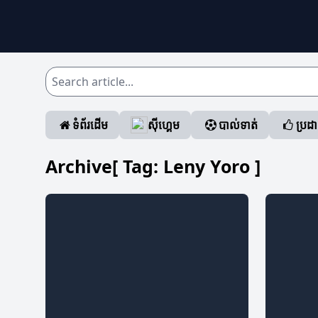
ទំព័រដើម
ស៊ីហ្គេម
បាល់ទាត់
ប្រដ
Archive[ Tag:
Leny Yoro
]