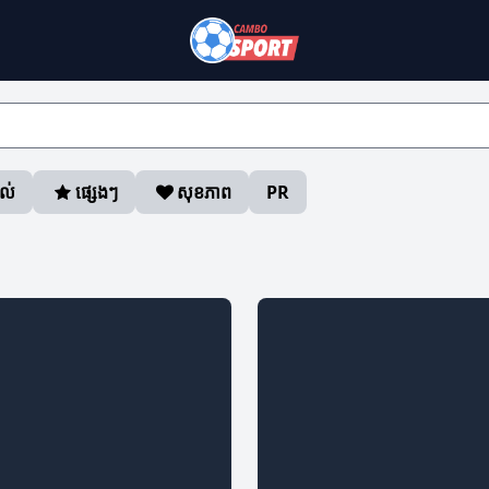
ាល់
ផ្សេងៗ
សុខភាព
PR