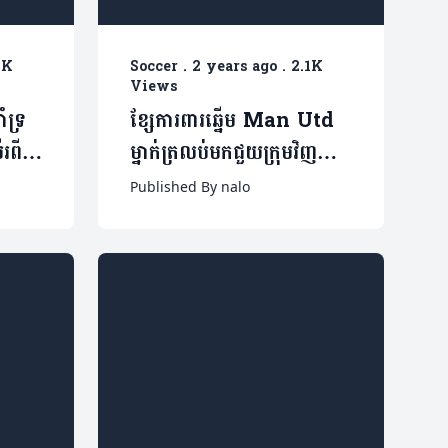
2K
Soccer
.
2 years ago
.
2.1K
Views
ំទ្រ
ខ្សែការពារឆ្នើម Man Utd
រពី
ម្នាក់ត្រលប់មកជួយក្រុមវិញ
់នេះ
ក្រោយរបួសរាប់ខែ
Published By nalo