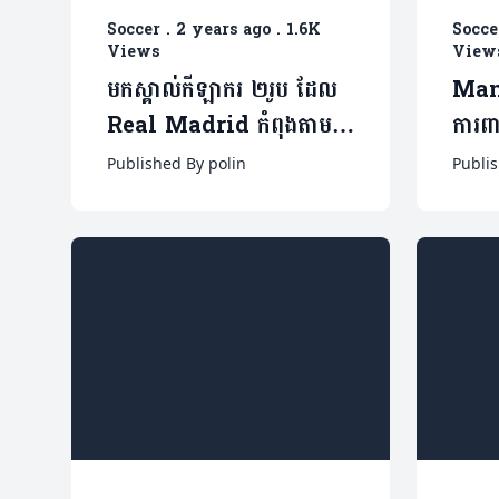
Soccer
.
2 years ago
.
1.6K
Socce
Views
View
មកស្គាល់កីឡាករ ២រូប ដែល
Man 
Real Madrid កំពុងតាម
ការពា
ប្រម៉ាញ់ក្រោយបរាជ័យនាំយក
នេះមក
Published By polin
Publis
Leny Yoro (មាន២វីដេអូ)