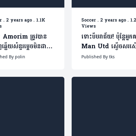
r
.
2 years ago
.
1.1K
Soccer
.
2 years ago
.
1.
s
Views
Amorim ត្រូវបាន
ទោះបីបរាជ័យ! ប៉ុន្តែអ្នកគា
ញឆ្លើយសំនួរម្តេចមិនដាក់
Man Utd ស្ងើចសរសើ
កររូបនេះចូល
ទេពកោសល្យកីឡាករម្នាក
hed By polin
Published By tks
មាន១វីដេអូ)
(មានវីដេអូ)