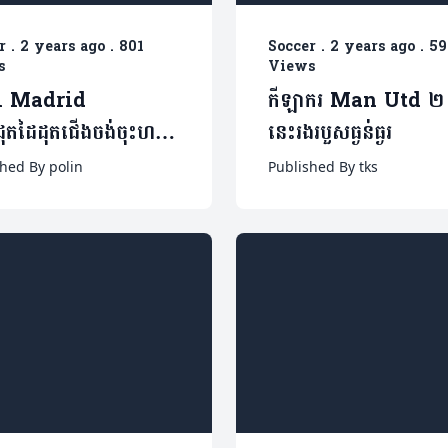
r
.
2 years ago
.
801
Soccer
.
2 years ago
.
59
s
Views
l Madrid
កីឡាករ Man Utd ២ 
ដុតដៃដុតជើងចង់ចុះហត្ថ
នេះរងរបួសធ្ងន់ធ្ងរ
កីឡាកររូបនេះមករួម
hed By polin
Published By tks
(មាន១វីដេអូ)