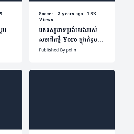
9
Soccer
.
2 years ago
.
1.5K
Views
រូប
មកទស្សនាទម្រង់លេងរបស់
សមាជិកថ្មី Yoro ក្នុងជំនួប
Man.Utd ជាមួយ
Published By polin
Rangers បន្តិចមើល (មាន
វីដេអូ)