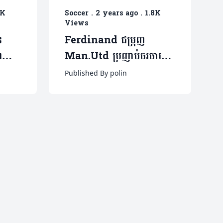
1K
Soccer
.
2 years ago
.
1.8K
Views
ន
Ferdinand ជម្រុញ
ព
Man.Utd ប្រញាប់ចរចារ
ន
នាំយកខ្សែការពាររូបនេះមករួម
Published By polin
ក្រុម ( មានវីដេអូ)