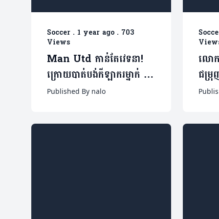
Soccer
.
1 year ago
.
703
Socce
Views
View
Man Utd កាន់តែវេទនា!
លោក 
ក្រោយបាត់បង់កីឡាករម្នាក់ ក្នុង
ជម្រុ
ជំនួបចាញ់ West Ham.
កីឡា
Published By nalo
Publis
២-០
លេង(