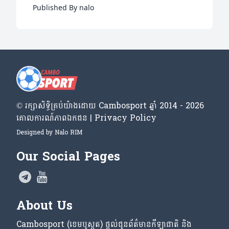
នៅថ្ងៃអនាគត
Published By nalo
© រក្សា​សិទ្ធិ​គ្រប់​យ៉ាង​ដោយ​ Cambosport ឆ្នាំ 2014 - 2026
គោលការណ៍​ភាព​ឯកជន | Privacy Policy
Designed by
Nalo RIM
Our Social Pages
About Us
Cambosport (ខេមបូស្ពត) ផ្តល់ជូនព័ត៌មានកីឡាជាតិ និង