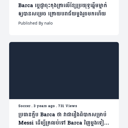
Barca ប្តេជ្ញាចុះកុងត្រាលើខ្សែប្រយុទ្ធឆ្នើមម្នាក់
ឲ្យបានសម្រេច ក្រោយបរាជ័យម្តងរួចមកហើយ
Published By nalo
Soccer
.
3 years ago
.
731 Views
ប្រធានក្លឹប Barca ថា វាជារឿងពិបាកសម្រាប់
Messi ដើម្បីត្រលប់ទៅ Barca វិញម្តងទៀត