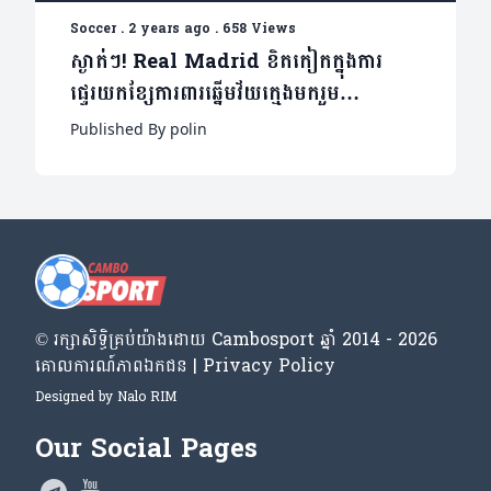
Soccer
.
2 years ago
.
658 Views
ស្ងាត់ៗ! Real Madrid ខិតកៀកក្នុងការ
ផ្ទេរយកខ្សែការពារឆ្នើមវ័យក្មេងមករួម
ក្រុម(មាន១វីដេអូ)
Published By polin
© រក្សា​សិទ្ធិ​គ្រប់​យ៉ាង​ដោយ​ Cambosport ឆ្នាំ 2014 - 2026
គោលការណ៍​ភាព​ឯកជន | Privacy Policy
Designed by
Nalo RIM
Our Social Pages