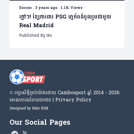
Soccer
.
3 years ago
.
1.1K Views
ក្តៅៗ! ខ្សែការពារ PSG មា្នក់ចង់ចូលរួមជាមួយ
Real Madrid
Published By tks
© រក្សា​សិទ្ធិ​គ្រប់​យ៉ាង​ដោយ​ Cambosport ឆ្នាំ 2014 - 2026
គោលការណ៍​ភាព​ឯកជន | Privacy Policy
Designed by
Nalo RIM
Our Social Pages