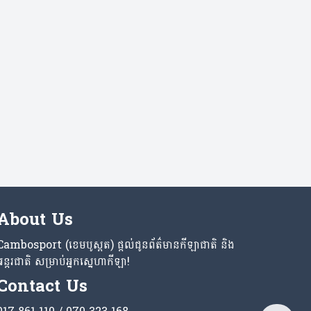
About Us
Cambosport (ខេមបូស្ពត) ផ្តល់ជូនព័ត៌មានកីឡាជាតិ និង
អន្តរជាតិ សម្រាប់អ្នកស្នេហាកីឡា!
Contact Us