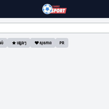
ាល់
ផ្សេងៗ
សុខភាព
PR