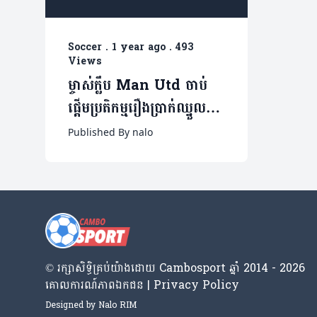
Soccer
.
1 year ago
.
493
Views
ម្ចាស់ក្លឹប Man Utd ចាប់
ផ្តើមប្រតិកម្មរឿងប្រាក់ឈ្នួល
កីឡាករ ខណៈលោកគិតថា
Published By nalo
ទម្រង់លេងមិនសាកសមនឹង
ប្រាក់ឈ្នួល
© រក្សា​សិទ្ធិ​គ្រប់​យ៉ាង​ដោយ​ Cambosport ឆ្នាំ 2014 - 2026
គោលការណ៍​ភាព​ឯកជន | Privacy Policy
Designed by
Nalo RIM