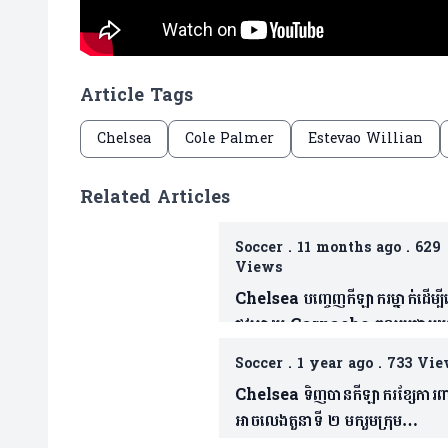
Article Tags
Chelsea
Cole Palmer
Estevao Willian
Related Articles
Soccer
.
11 months ago
.
629
Views
Chelsea បញ្ចេញកីឡាករម្នាក់ដើម្បី
ផ្លូវអោយ Garnacho ចូលរួមជាមួ
ពួកគេ(មាន២វីឌេអូ)
Soccer
.
1 year ago
.
733 Vie
Chelsea ទិញបានកីឡាករខ្សែការព
អាចលេងតួនាទី ២ មករួមក្រុម
(មាន១វីដេអូ)