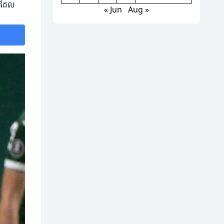
ៀងដែល
« Jun
Aug »