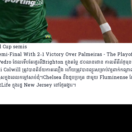
Pedro ដែលទើបតែផ្ទេរពីBrighton ក្នុងតម្លៃ ៥០លានផោន កាលពីពីរថ្ងៃមុ
 Colwill ត្រូវបានពិន័យកាតលឿង ហើយត្រូវបានព្យួរសម្រាប់វគ្គពាក់កណ្ត
របួសក្នុងពេលកម្តៅសាច់ដុំ។Chelsea នឹងជួបប្រកួត ជាមួយ Fluminense
MetLife ក្នុងរដ្ឋ New Jersey នៅថ្ងៃអង្គារ។