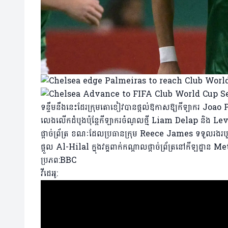
ទន្ទឹមនឹងនេះដែរក្រុមតោខៀវបានផ្ដល់ឱកាសឱ្យកីឡាករ Joao 
លេងលើកដំបូងប៉ុន្តែកីឡាករចំណូលថ្មី Liam Delap និង Levi
ផ្តាច់ព្រ័ត្រ ខណៈដែលប្រធានក្រុម Reece James ទទួលរង
ផ្តួល Al-Hilal ក្នុងវគ្គពាក់កណ្តាលផ្តាច់ព្រ័ត្រនៅកីឡដ្ឋាន 
ប្រភព:BBC
វីដេអូ: