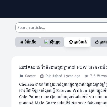
ទំព័រដើម
ស៊ីហ្គេម
បាល់ទាត់
ប្រដ
Estivao នៅតែមិនអាចជួយក្រុមនៅ FCW បាន!ទោះបីស៊ុតបញ្
Soccer
Published 1 year ago
715 Views
Chelsea បានកក់កន្លែងរបស់ពួកគេក្នុងវគ្គពាក់កណ្តាលផ្តាច
ទោះបីជាកីឡាករចំណូលថ្មី Estevao Willian ស៊ុតបញ្ចូលទីទល់
Cole Palmer បានស៊ុតបាល់បញ្ចូលទីនៅនាទីទី ១៦ ហើយបន្ទា
បាល់របស់ Malo Gusto នៅនាទីទី ៥៣។ទោះយ៉ាងណាគ្រាប់ប