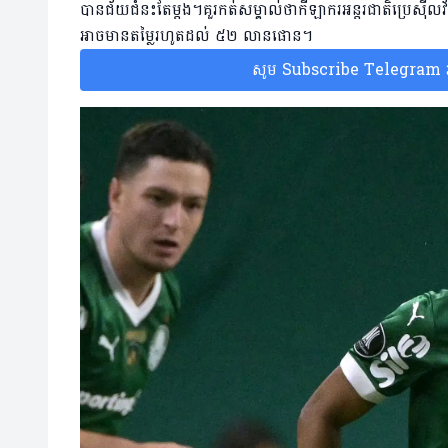
បានជ័យជំនះតែម្តង។គួរកត់សម្គាល់ថាកីឡាករអន្តរជាតិប្រេស៊ីលវ
អាចមានតម្លៃរហូតដល់ ៥២ លានផោន។
សូម Subscribe Telegram រប