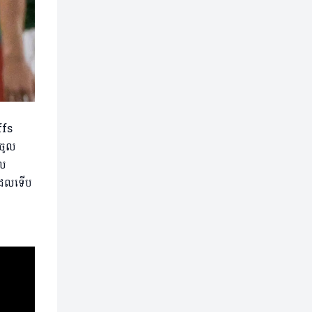
នចូល
ាល
 ដែលទើប