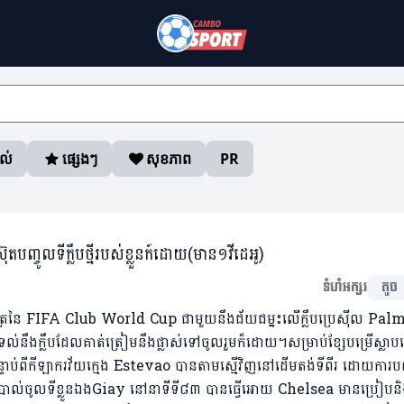
ាល់
ផ្សេងៗ
សុខភាព
PR
ចូលទីក្លឹបថ្មីរបស់ខ្លួនក៍ដោយ(មាន១វីដេអូ)
ទំហំអក្សរ
តូច
់ព្រ័ត្រនៃ FIFA Club World Cup ជាមួយនឹងជ័យជម្នះលើក្លឹបប្រេស៊ីល Pal
នឹងក្លឹបដែលគាត់ត្រៀមនឹងផ្លាស់ទៅចូលរួមក៏ដោយ។សម្រាប់ខ្សែបម្រើស្លាបឆ្
ប់ពីកីឡាករវ័យក្មេង Estevao បានតាមស្មើវិញនៅដើមតង់ទីពីរ ដោយការបញ
ាល់ចូលទីខ្លួនឯងGiay នៅនាទីទី៨៣ បានធ្វើអោយ Chelsea មានប្រៀបន