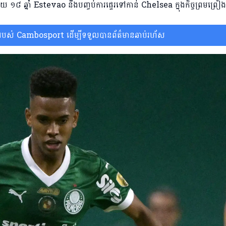
័យ ១៨ ឆ្នាំ Estevao នឹងបញ្ចប់ការផ្ទេរទៅកាន់ Chelsea ក្នុងកិច្ចព្រមព្រ
ស់ Cambosport ដើម្បីទទួលបានព័ត៌មានឆាប់រហ័ស