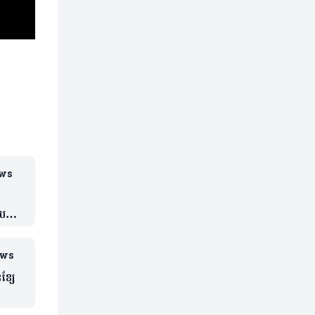
ws
បនេះ
ews
ខ្សែ