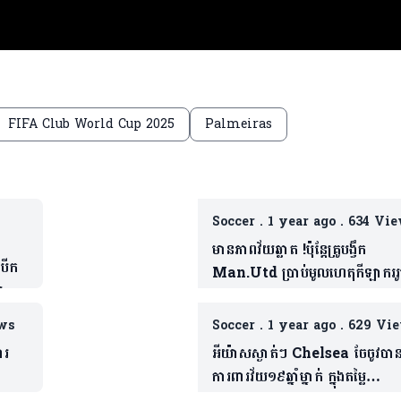
FIFA Club World Cup 2025
Palmeiras
Soccer
.
1 year ago
.
634 Vie
មានភាពវ័យឆ្លាត !ប៉ុន្តែគ្រូបង្វឹក
បើក
Man.Utd ប្រាប់មូលហេតុកីឡាកររូ
យ
ត្រូវចាកចេញ(មាន១វីដេអូ)
ws
Soccer
.
1 year ago
.
629 Vi
ារ
អីយ៉ាសស្ងាត់ៗ Chelsea ចែចូវបាន
ការពារវ័យ១៩ឆ្នាំម្នាក់ ក្នុងតម្លៃ
ប្រមាណ«៤២លានអឺរ៉ូ»