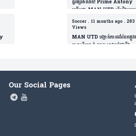
គួរឲ្យអាណិត! Prime Antony
បង្ហើបថា MAN UTD ធ្វើរឿងមួយដ
ដែលជាទង្វើមិនផ្តល់តម្លៃឲ្យខ្លួន
Soccer
.
11 months ago
.
283
Views
ay
MAN UTD បង្អាក់ការចង់ចែកផ្លូវ
តារាឆ្នើមម្នាក់ ខណៈត្រូវប្រជែងនឹង
Bruno បើចង់ចូលលេង
Our Social Pages