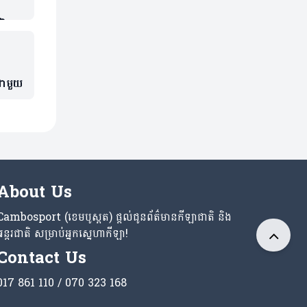
ាក់
ជាមួយ
About Us
Cambosport (ខេមបូស្ពត) ផ្តល់ជូនព័ត៌មានកីឡាជាតិ និង
អន្តរជាតិ សម្រាប់អ្នកស្នេហាកីឡា!
Contact Us
017 861 110 / 070 323 168