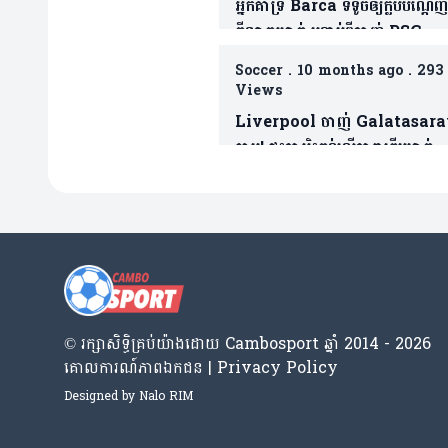
អ្នកគាំទ្រ Barca ទទូចឲ្យក្លឹបបណ្តេញ
កីឡាករម្នាក់ បន្ទាប់ពីចាញ់ PSG
Soccer
.
10 months ago
.
293
Views
Liverpool ចាញ់ Galatasar
ភ្លាម! ផ្ទុះការរិះគន់លើតារាឆ្នើមម្នាក់
ក្រោយប៉ះបាល់បានតែ៤ដងគត់
© រក្សា​សិទ្ធិ​គ្រប់​យ៉ាង​ដោយ​ Cambosport ឆ្នាំ 2014 - 2026
គោលការណ៍​ភាព​ឯកជន | Privacy Policy
Designed by
Nalo RIM