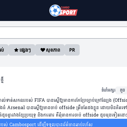
ាល់
ផ្សេងៗ
សុខភាព
PR
មី
ទំហំអក្សរ
តូច
ាត់សកលរបស់ FIFA បានស្នើឱ្យមានការកែប្រែច្បាប់ក្រៅល្បែង (Offsi
ំភ្លើងធំ Arsenal បានស្នើឱ្យមានចាប់ offside ត្រឹមតែដងខ្លួន ដោយមិនគិតទ
ដូចគ្នារវាងខ្សែប្រយុទ្ធ និងការពារ គឺពុំមានការចាប់ offside ដូចមុនទៀ
ស់ Cambosport ដើម្បីទទួលបានព័ត៌មានឆាប់រហ័ស