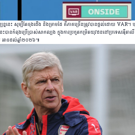
្បន្ននេះ សូម្បីតែចុងជើង និងម្រាមដៃ គឺភាគច្រើនត្រូវបានផ្តល់ដោយ VAR។ 
ីនេះបានកំពុងប្រើប្រាស់សាកល្បង ក្នុងការប្រកួតកម្រិតយុវជននៅប្រទេសអ៉ីតាល
ោយ អាចដល់ឆ្នាំ២០២៦៕