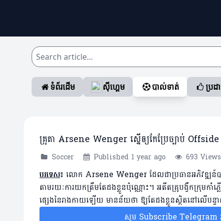
ទំព័រដើម
ស៊ីហ្គេម
បាល់ទាត់
ប្រដ
គ្រូតា Arsene Wenger ស្នើឲ្យកែប្រែច្បាប់ Offside ថ្
Soccer
Published 1 year ago
693 Views
បរទេស
៖
លោក Arsene Wenger ដែលជាប្រធានអភិវឌ្ឍន៍បាល់ទ
តាមរយៈការយកត្រឹមតែដងខ្លួនប៉ុណ្ណោះ។ អតីតគ្រូបង្វឹកក្រុមកា
ផ្សេងនៃរាងកាយឡើយ មានន័យថា ឱ្យតែដងខ្លួនស្ថិតនៅលើបន្ទាត់
សូម Subscribe Telegram រប