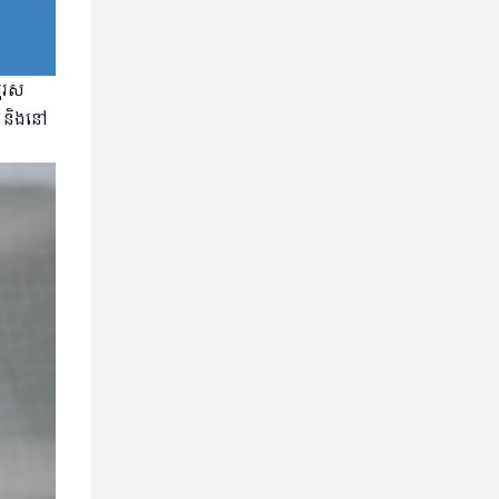
បុរស
ី និងនៅ