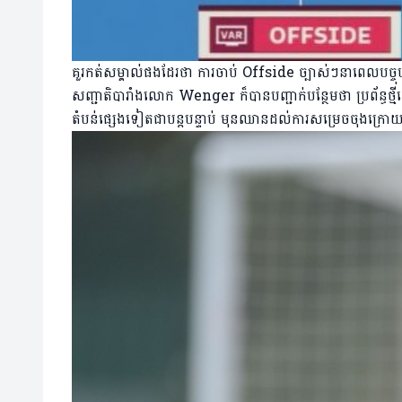
គួរកត់សម្គាល់ផងដែរថា ការចាប់ Offside ច្បាស់ៗនាពេលបច្ចុប
សញ្ជាតិបារាំងលោក Wenger ក៏បានបញ្ជាក់បន្ថែមថា ប្រព័ន្ធថ្ម
តំបន់ផ្សេងទៀតជាបន្តបន្ទាប់ មុនឈានដល់ការសម្រេចចុងក្រ