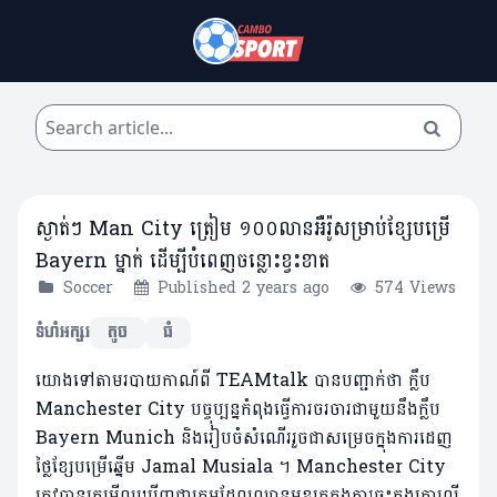
ស្ងាត់ៗ Man City ត្រៀម ១០០លានអឺរ៉ូសម្រាប់ខ្សែបម្រើ
Bayern ម្នាក់ ដើម្បីបំពេញចន្លោះខ្វះខាត
Soccer
Published 2 years ago
574 Views
ទំហំអក្សរ
តូច
ធំ
យោងទៅតាមរបាយកាណ៍ពី TEAMtalk បានបញ្ជាក់ថា ក្លឹប
Manchester City បច្ចុប្បន្នកំពុងធ្វើការចរចារជាមួយនឹងក្លឹប
Bayern Munich និងរៀបចំសំណើររួចជាសម្រេចក្នុងការដេញ
ថ្លៃខ្សែបម្រើឆ្នើម Jamal Musiala ។ Manchester City
ត្រូវបានគេមើលឃើញជាក្រុមដែលឈានមុខគេក្នុងការចុះកុងត្រាលើ