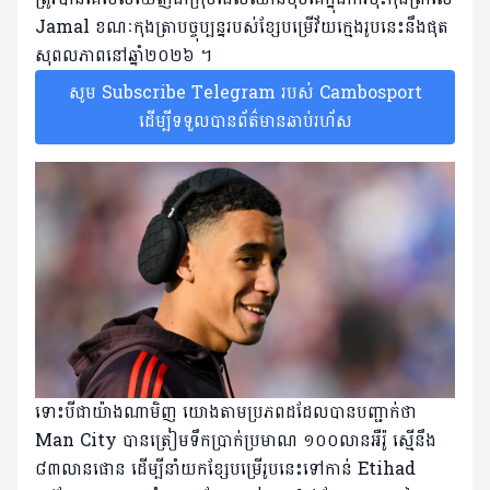
Jamal ខណៈកុងត្រាបច្ចុប្បន្នរបស់ខ្សែបម្រើវ័យក្មេងរូបនេះនឹងផុត
សុពលភាពនៅឆ្នាំ២០២៦ ។
សូម Subscribe Telegram របស់ Cambosport
ដើម្បីទទួលបានព័ត៌មានឆាប់រហ័ស
ទោះបីជាយ៉ាងណាមិញ យោងតាមប្រភពដដែលបានបញ្ជាក់ថា
Man City បានត្រៀមទឹកប្រាក់ប្រមាណ ១០០លានអឺរ៉ូ ស្មើនឹង
៨៣លានផោន ដើម្បីនាំយកខ្សែបម្រើរូបនេះទៅកាន់ Etihad