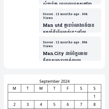
សំខាន់៣ រូបពេលប្រកួតកៅឆាយ
EPL ជាមួយម្ចាស់ផ្ទះ Wolver
Soccer
.
12 months ago
.
604
Views
Man utd គ្មានបំណងចង់បាន
អ្នកចាំទីឆ្នើមម្នាក់នេះឡើយ
ទោះបីជារូបគេទើបប្រកាសចែក
Soccer
.
12 months ago
.
894
ផ្លូវជាមួយនឹងក្លឹបខ្លួនក៏ដោយ
Views
Man.City ដាច់ចិត្តអោយ
កីឡាករមានប្រាក់ឈ្នួល
30ម៉ឺនផោន/១សប្តាហ៍ទៅក្លឹបគូ
ប្រជែងលីកខ្ចីជើង(មាន២វីដេអូ)
September 2024
M
T
W
T
F
S
S
1
2
3
4
5
6
7
8