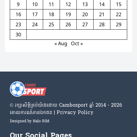
9
10
11
12
13
14
15
16
17
18
19
20
21
22
23
24
25
26
27
28
29
30
« Aug
Oct »
© រក្សា​សិទ្ធិ​គ្រប់​យ៉ាង​ដោយ​ Cambosport ឆ្នាំ 2014 - 2026
គោលការណ៍​ភាព​ឯកជន | Privacy Policy
Designed by
Nalo RIM
Our Social Pages