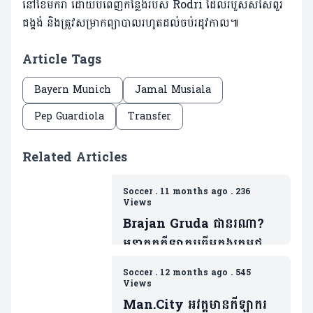
នៅខែមករា ដោយបំពេញកន្លែងរបស់ Rodri ដែលរបួសសសៃពួរ
ជង្គង់ និងត្រូវសម្រាកព្យាបាលរហូតដល់ចប់រដូវកាល៕
Article Tags
Bayern Munich
Jamal Musiala
Pep Guardiola
Transfer
Related Articles
Soccer
.
11 months ago
.
236
Views
Brajan Gruda ជានរណា?
អនាគតកីឡាករឆ្នើមក្នុងក្រុមជម្រើ
សជាតិអាឡឺម៉ង់(មាន២វីដេអូ)
Soccer
.
12 months ago
.
545
Views
Man.City អវត្តមានកីឡាករ