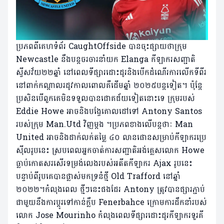
ប្រភពពីគេហទំព័រ CaughtOffside បានចុះផ្សាយថាក្រុម
Newcastle នឹងបន្តចរចារនាំយក Elanga កីឡាករសញ្ជាតិ
ស្វីសវ័យ២២ឆ្នាំ នៅពេលទីផ្សារដោះដូរនិងបើកដំណើរការលើកទីពីរ
នៅពាក់កណ្តាលរដូវកាលពោលគឺដើមឆ្នាំ ២០២៥បន្តទៀត។ ប៉ុន្តែ
ប្រសិនបើពួកគេមិនទទួលបានជោគជ័យទៀតនោះទេ ក្រុមរបស់
Eddie Howe អាចនិងបង្ចែគោលដៅទៅ Antony Santos
របស់ក្រុម Man.Utd វិញម្តង ។ប្រភពខាងលើបន្តថាៈ Man
United អាចនិងដាក់លក់តម្លៃ ៤០ លានផោនសម្រាប់កីឡាករប្រេ
ស៊ីលរូបនេះ ស្របពេលអ្នកចាត់ការសញ្ជាតិអង់គ្លេសលោក Howe
ធ្លាប់កោតសរសើរទម្រង់លេងរបស់អតីតកីឡាករ Ajax រូបនេះ
បន្ទាប់ពីរូបគេបានផ្លាស់មកទ្រនំថ្មី Old Trafford នៅឆ្នាំ
២០២២។កំលុងពេល ថ្មីៗនេះផងដែរ Antony ត្រូវបានផ្សារភ្ជាប់
ជាមួយនឹងការប្តូរទៅកាន់ក្លឹប Fenerbahce ក្រោមការដឹកនាំរបស់
លោក Jose Mourinho កំលុងពេលទីផ្សារដោះដូរកីឡាករទួរគី