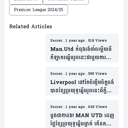
Premier League 2024/25
Related Articles
Soccer
.
1 year ago
.
518 Views
Man.Utd កំពុងរង់ចាំចម្លើយពី
កីឡាករឆ្នើមរូបនេះជាមួយការផ្តល់
តម្លៃសមរម្យបំផុត(មាន១វីដេអូ)
Soccer
.
1 year ago
.
595 Views
Liverpool នៅតែចិញ្ចឹមចិត្តចង់
បានខ្សែប្រយុទ្ធឆ្នើមរូបនេះពីក្លឹប
រួមលីក(មាន២វីដេអូ)
Soccer
.
1 year ago
.
630 Views
ម្តងជា២ដង! MAN UTD ដេញ
ថ្លៃខ្សែប្រយុទ្ធឆ្នើមម្នាក់ កើនតម្លៃ