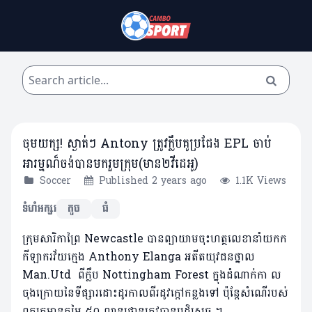
ចុមយក្ស! ស្ងាត់ៗ ​Antony ត្រូវក្លឹបគូប្រជែង EPL ចាប់
អារម្មណ៏ចង់បានមករួមក្រុម(មាន២វីដេអូ)
Soccer
Published 2 years ago
1.1K Views
ទំហំអក្សរ
តូច
ធំ
ក្រុមសារិកាព្រៃ Newcastle បានព្យាយាមចុះហត្ថលេខានាំយកក
កីឡាករវ័យក្មេង Anthony Elanga អតីតយុវជនថ្នាល
Man.Utd ពីក្លឹប Nottingham Forest ក្នុងដំណាក់កា ល
ចុងក្រោយនៃទីផ្សារដោះដូរកាលពីរដូវក្តៅកន្លងទៅ ប៉ុន្តែសំណើរបស់
ពួកគេមានតម្លៃ ៥០ លានផោនត្រូវបានបដិសេធ ។