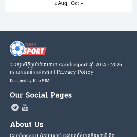
« Aug
Oct »
© រក្សា​សិទ្ធិ​គ្រប់​យ៉ាង​ដោយ​ Cambosport ឆ្នាំ 2014 - 2026
គោលការណ៍​ភាព​ឯកជន | Privacy Policy
Designed by
Nalo RIM
Our Social Pages
About Us
Cambosport (ខេមបូស្ពត) ផ្តល់ជូនព័ត៌មានកីឡាជាតិ និង