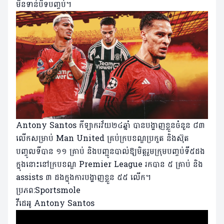
មិនទាន់បិទបញ្ចប់។
Antony Santos កីឡាករវ័យ២៤ឆ្នាំ បានបង្ហាញខ្លួនចំនួន ៨៣
លើកសម្រាប់ Man United គ្រប់ក្របខណ្ឌប្រកួត និងស៊ុត
បញ្ចូលទីបាន ១១ គ្រាប់ និងបញ្ជូនបាល់ឱ្យមិត្តរួមក្រុមបញ្ចប់ទី៥ដង
ក្នុងនោះនៅក្របខណ្ឌ Premier League រកបាន ៥ គ្រាប់ និង
assists ៣ ដងក្នុងការបង្ហាញខ្លួន ៥៥ លើក។
ប្រភព:Sportsmole
វីដេអូ Antony Santos