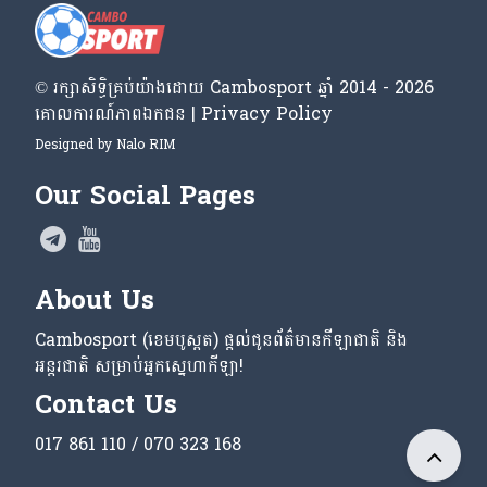
© រក្សា​សិទ្ធិ​គ្រប់​យ៉ាង​ដោយ​ Cambosport ឆ្នាំ 2014 - 2026
គោលការណ៍​ភាព​ឯកជន | Privacy Policy
Designed by
Nalo RIM
Our Social Pages
About Us
Cambosport (ខេមបូស្ពត) ផ្តល់ជូនព័ត៌មានកីឡាជាតិ និង
អន្តរជាតិ សម្រាប់អ្នកស្នេហាកីឡា!
Contact Us
017 861 110 / 070 323 168