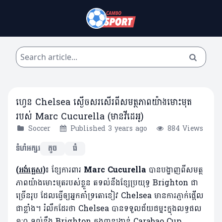
ហ្វេន Chelsea ស្ងើចសរសើរពីសមត្ថភាពយ៉ាងមោះមុត
របស់ Marc Cucurella (មានវីដេអូ)
Soccer
Published 3 years ago
884 Views
ទំហំអក្សរ
តូច
ធំ
(
អង់គ្លេស
)៖
ខ្សែការពារ
Marc Cucurella
បានបង្ហាញពីសមត្ថ
ភាពយ៉ាងមោះមុតរបស់ខ្លួន តទល់នឹងខ្សែប្រយុទ្ធ Brighton ជា
ច្រើនរូប ដែលធ្វើឲ្យអ្នកគាំទ្រតោខៀវ Chelsea មានការភ្ញាក់ផ្អើល
ជាខ្លាំង។ រំលឹកដែរថា Chelsea បានទទួលជ័យជម្នះក្នុងលទ្ធផល
១:០ ទល់នឹង Brighton ក្នុងពានរង្វាន់ Carabao Cup