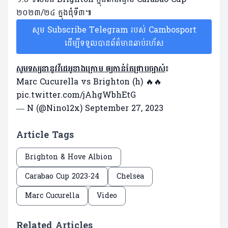
២០២៣/២៤ ក្នុងជុំទី៣៕
សូម Subscribe Telegram របស់ Cambosport
ដើម្បីទទួលបានព័ត៌មានឆាប់រហ័ស
សូមទស្សនានូវវីដេអូខាងក្រោម ឲ្យកាន់តែជ្រាបច្បាស់
៖
Marc Cucurella vs Brighton (h) 🔥🔥
pic.twitter.com/jAhgWbhEtG
— N (@Nino12x)
September 27, 2023
Article Tags
Brighton & Hove Albion
Carabao Cup 2023-24
Chelsea
Marc Cucurella
Video
Related Articles