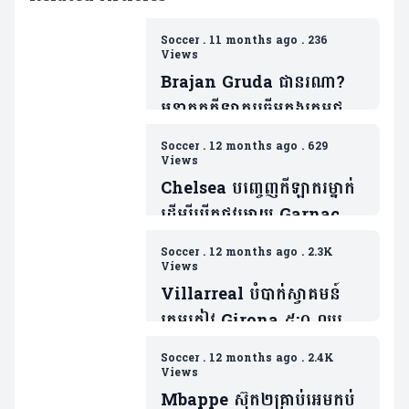
Soccer
.
11 months ago
.
236
Views
Brajan Gruda ជានរណា?
អនាគតកីឡាករឆ្នើមក្នុងក្រុមជម្រើ
សជាតិអាឡឺម៉ង់(មាន២វីដេអូ)
Soccer
.
12 months ago
.
629
Views
Chelsea បញ្ចេញកីឡាករម្នាក់
ដើម្បីបើកផ្លូវអោយ Garnacho
ចូលរួមជាមួយ
Soccer
.
12 months ago
.
2.3K
ពួកគេ(មាន២វីឌេអូ)
Views
Villarreal បំបាក់ស្វាគមន៍
ក្រុមភ្ញៀវ Girona ៥:០ ឈរ
កំពូលតារាង Laliga បណ្តោះ
Soccer
.
12 months ago
.
2.4K
អាសន្ន (មានវីដេអូ)
Views
Mbappe ស៊ុត២គ្រាប់អេមកប់