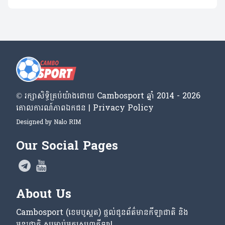
© រក្សា​សិទ្ធិ​គ្រប់​យ៉ាង​ដោយ​ Cambosport ឆ្នាំ 2014 - 2026
គោលការណ៍​ភាព​ឯកជន | Privacy Policy
Designed by
Nalo RIM
Our Social Pages
About Us
Cambosport (ខេមបូស្ពត) ផ្តល់ជូនព័ត៌មានកីឡាជាតិ និង
អន្តរជាតិ សម្រាប់អ្នកស្នេហាកីឡា!