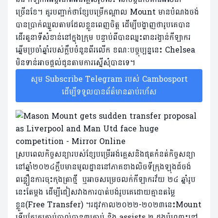
ច្រើនខែ។ គួរបញ្ជាក់ថាខ្សែបម្រើកណ្តាល Mount មានបំណងចង់
បានប្រាក់ឈ្នួលតាមដែលខ្លួនពេញចិត្ត ដើម្បីបង្ហាញថារូបគេបាន
ដើរតួនាទីសំខាន់នៅក្នុងក្រុម បន្ទាប់​ពី​បានឈ្នះពានរង្វាន់កីឡាករ
ឆ្នើមប្រចាំ​ឆ្នាំរបស់ក្លឹបចំនួនពីរលើក ខណៈបច្ចុប្បន្ននេះ Chelsea
មិន​ទាន់​អាច​ផ្តល់​ជូនតាមការស្នើសុំ​បាន​ទេ។
សូម Subscribe Telegram របស់ Cambosport
ដើម្បីទទួលបានព័ត៌មានឆាប់រហ័ស
ស្របពេលកិច្ចសន្យារបស់ខ្សែបម្រើអង់គ្លេសនិងផុតកំនត់កិច្ចសន្យា
នៅឆ្នាំ២០២៤ក្លឹបមានមូលដ្ឋាននៅភាគខាងលិចទីក្រុងឡុងដ៍ចង់
ពន្លឿនការចុះកុងត្រាថ្មី ឬអាច​សម្រេចលក់កីឡាករវ័យ ២៤ ឆ្នាំរូប
នេះតែម្តង ដើម្បីជៀសវាងការបាត់បង់រូបគេដោយគ្មានតម្លៃ
ខ្លួន(Free Transfer) ។រដូវកាល២០២២-២០២៣​នេះMount
ទើបតែរកគ្រាប់បាល់បាន៣គ្រាប់ និង assists ២ ដងប៉ុណ្ណោះនៅ