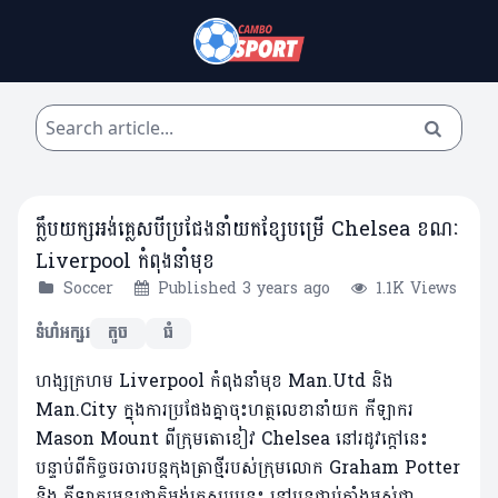
ក្លឹបយក្សអង់គ្លេសបីប្រជែងនាំយកខ្សែបម្រើ Chelsea ខណៈ
Liverpool កំពុងនាំមុខ
Soccer
Published 3 years ago
1.1K Views
ទំហំអក្សរ
តូច
ធំ
ហង្សក្រហម Liverpool កំពុងនាំមុខ Man.Utd និង
Man.City ក្នុងការប្រជែងគ្នាចុះហត្ថលេខានាំយក កីឡាករ
Mason Mount ពីក្រុមតោខៀវ Chelsea នៅរដូវក្តៅនេះ
បន្ទាប់ពីកិច្ចចរចារបន្តកុងត្រាថ្មីរបស់ក្រុមលោក Graham Potter
និង កីឡាករអន្តរជាតិអង់គ្លេសរូបនេះ នៅបន្តជាប់គាំងអស់ជា