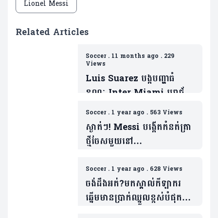
Lionel Messi
Related Articles
Soccer
.
11 months ago
.
229
Views
Luis Suarez បង្កបញ្ហាធំ
ខណៈ Inter Miami បរាជ័យ
ក្រោមថ្វីជើង Seattle
Soccer
.
1 year ago
.
563 Views
Sounders ព្រឹត្តការណ៍
ស្ងាត់ៗ! Messi បង្កើតកំនត់ត្រា
Leagues Cup
ថ្មីចែសមួយនៅ
ផ្តាច់ព្រ័ត្រ(មាន១វីដេអូ)
MLS(មាន១វីដេអូ)
Soccer
.
1 year ago
.
628 Views
ចង់ដឹងអត់?មកស្គាល់កីឡាករ
ឆ្នើមមានប្រាក់ឈ្នួលខ្ពស់បំផុត
ទាំង ៥ នៅ Major League