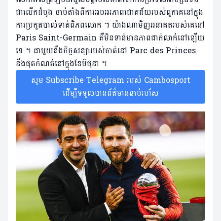
ជាលើកដំបូង ចាប់តាំងពីការអបអរភាពជោគជ័យរបស់ពួកគេនៅក្នុង
ការប្រកួតបាល់ទាត់ពិភពលោក ។ យ៉ាងណាមិញអនាគតរបស់គេនៅ
Paris Saint-Germain គឺមិនទាន់មានភាពជាក់លាក់នៅឡើយ
ទេ ។ ជាមួយនឹងកិច្ចសន្យារបស់គាត់នៅ Parc des Princes
នឹងផុតកំណត់នៅក្នុងខែមិថុនា​ ។
សូម Subscribe Telegram របស់ Cambosport
ដើម្បីទទួលបានព័ត៌មានឆាប់រហ័ស