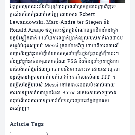
ខ្សែប្រយុទ្ធរូបនេះនឹងមិនត្រូវបានប្រគល់ស្លាកប្រធានក្រុមវិញទេ
ប្រសិនបើគាត់ត្រលប់ទៅវិញ ដោយមាន Robert
Lewandowski, Marc-Andre ter Stegen និង
Ronald Araujo ឥឡូវនេះស្ថិតក្នុងចំណោមអ្នកដឹកនាំនៅក្នុង
បន្ទប់ស្លៀកពាក់។ ហើយ​ការ​ទម្លាក់​ប្រាក់​ឈ្នួល​របស់​គាត់​អាច​ជា​ឧប
សគ្គ​ធំ​បំផុត​សម្រាប់ Messi ត្រលប់​មក​វិញ ដោយ​ពិចារណា​លើ​
បញ្ហា​ហិរញ្ញវត្ថុ​របស់​ក្លឹប​ដែល​គេ​ស្គាល់​ច្រើន​ក្នុង​ប៉ុន្មាន​ឆ្នាំ​ថ្មីៗ​នេះ។
ហិរញ្ញវត្ថុក៏អាចជាមូលហេតុដែល PSG នឹងមិនខ្វល់ខ្វាយក្នុងការ
បាត់បង់គាត់ដូចដែលពួកគេអាចនឹងមាននោះទេ ដោយសារពួកគេ
បន្តស្ថិតនៅក្រោមការគំរាមកំហែងនៃការរំលោភបំពាន FFP ។
ជម្រើសនៃក្លឹបរបស់ Messi នៅតែអាចរងផលប៉ះពាល់ដោយ
ការចោទប្រកាន់ណាមួយដែល Barca អាចរងការចោទប្រកាន់
បន្ទាប់ពីមានការចោទប្រកាន់ពីបទពុករលួយនៅក្នុងប្រទេស
អេស្ប៉ាញ។
Article Tags