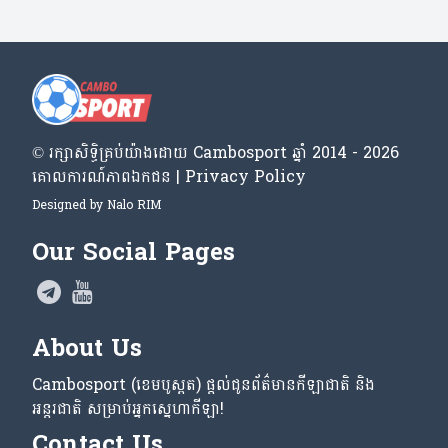
© រក្សា​សិទ្ធិ​គ្រប់​យ៉ាង​ដោយ​ Cambosport ឆ្នាំ 2014 - 2026
គោលការណ៍​ភាព​ឯកជន | Privacy Policy
Designed by
Nalo RIM
Our Social Pages
About Us
Cambosport (ខេមបូស្ពត) ផ្តល់ជូនព័ត៌មានកីឡាជាតិ និង
អន្តរជាតិ សម្រាប់អ្នកស្នេហាកីឡា!
Contact Us