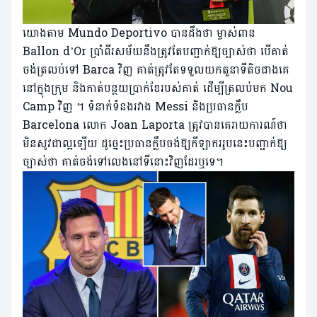
យោងតាម ​​Mundo Deportivo បានដឹងថា ម្ចាស់ពាន
Ballon d’Or ប្រាំពីរសម័យនឹងត្រូវតែបញ្ជាក់ឱ្យច្បាស់ថា បើគាត់
ចង់ត្រលប់ទៅ Barca វិញ គាត់ត្រូវតែទទួលយកតួនាទីតិចជាងគេ
នៅក្នុងក្រុម និងកាត់បន្ថយប្រាក់ខែរបស់គាត់ ដើម្បីត្រលប់មក Nou
Camp វិញ ។ ទំនាក់ទំនងរវាង Messi និងប្រធានក្លឹប
Barcelona លោក Joan Laporta ត្រូវបានគេរាយការណ៍ថា
មិនសូវជាល្អឡើយ ដូច្នេះប្រធានក្លឹបចង់ឱ្យកីឡាកររូបនេះបញ្ជាក់ឱ្យ
ច្បាស់ថា គាត់ចង់ទៅលេងនៅទីនោះវិញដែរឬទេ។