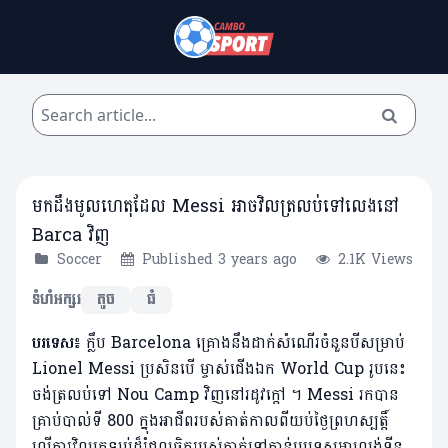
មកដឹងមូលហេតុដែល Messi អាចវិលត្រលប់ទៅលេងនៅ
Barca វិញ
Soccer
Published 3 years ago
2.1K Views
ទំហំអក្សរ
តូច
ធំ
បរទេស៖
ក្លឹប Barcelona គ្រោងនឹងដាក់សំណើរចំនួនបីសម្រាប់
Lionel Messi ប្រសិនបើ ម្ចាស់ជើងឯក World Cup រូបនេះ
ចង់ត្រលប់ទៅ Nou Camp វិញនៅរដូវក្តៅ ។ Messi រកបាន
គ្រាប់បាល់ទី 800 ក្នុងអាជីពរបស់គាត់កាលពីយប់ថ្ងៃព្រហស្បត្តិ៍
លើការវិលត្រឡប់ដ៏រំជួលចិត្តរបស់គាត់ទៅកាន់ប្រទេសអាហ្សង់ទីន