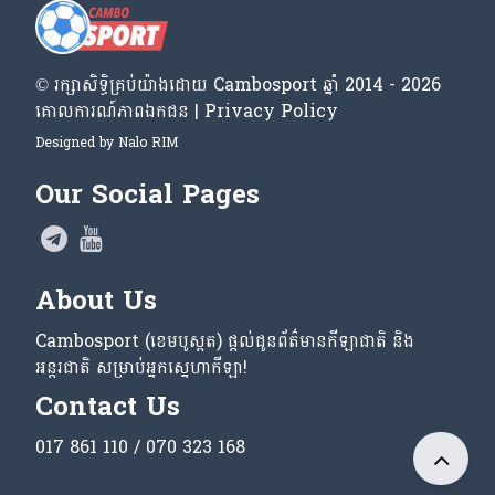
© រក្សា​សិទ្ធិ​គ្រប់​យ៉ាង​ដោយ​ Cambosport ឆ្នាំ 2014 - 2026
គោលការណ៍​ភាព​ឯកជន | Privacy Policy
Designed by
Nalo RIM
Our Social Pages
About Us
Cambosport (ខេមបូស្ពត) ផ្តល់ជូនព័ត៌មានកីឡាជាតិ និង
អន្តរជាតិ សម្រាប់អ្នកស្នេហាកីឡា!
Contact Us
017 861 110 / 070 323 168