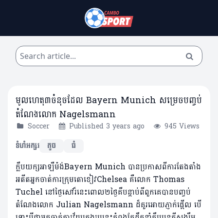
មូលហេតុ៣ចំនុចដែល Bayern Munich សម្រេចបញ្ចប់
តំណែងលោក Nagelsmann
Soccer
Published 3 years ago
945 Views
ទំហំអក្សរ
តូច
ធំ
ក្លឹបយក្សអាឡឺម៉ង់Bayern Munich បានប្រកាសពីការតែងតាំង
អតីតអ្នកចាត់ការក្រុមតោខៀវChelsea គឺលោក Thomas
Tuchel នៅថ្ងៃសៅរ៏នេះពោល២ថ្ងៃគឺបន្តាប់ពីពួកគេបានបញ្ចប់
តំណែងលោក Julian Nagelsmann ដ៏គួរអោយភ្ញាក់ផ្អើល បើ
ទោះបីជាអ្នកចាត់ការវ័យក្មេងរូបនេះកំពុងតែដឹកនាំក្លឹបបន្តក្តីសង្ឃឹម