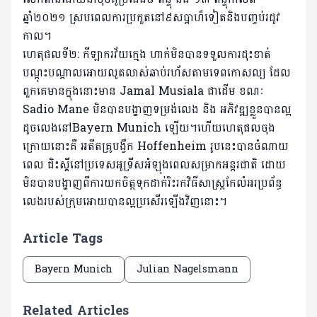
ឆ្នាំ២០២១ ស្របពេលការប្រកួតនៅ៩សប្តាហ៏ទៀតនិងបញ្ចប់រដូវ
កាល។
ហេតុផលទី២: កីឡាករវ័យក្មេង ហាក់មិនបានទទួលការដុះខាត់
បណ្តុះបណ្តាលអោយលូតលាស់ឆាប់រហ័សតាមទេពកោសល្យ ដែល
ពួកគេមានក្នុងនោះមាន Jamal Musiala ជាដើម ខណៈ
Sadio Mane មិនបានបង្ហាញទម្រង់លេង និង អភិវឌ្ឍខ្លួនបានល្អ
ដូចលេងនៅBayern Munich ឡើយ។ហើយហេតុផលចុង
ក្រោយនោះគឺ អតីតគ្រូបង្វឹក Hoffenheim រូបនេះបានចំណាយ
ពេល ជិះស្គីនៅប្រទេសអូទ្រីសអំឡុងពេលសម្រាកអន្តរជាតិ ដោយ
មិនបានបង្ហាញពីការយកចិត្តទុកដាក់រិះរកវិធីសាស្រ្តកែលំអរប្រព័ន្ធ
លេងរបស់ក្រុមអោយបានល្អប្រសើរឡើងវិញនោះ។
Article Tags
Bayern Munich
Julian Nagelsmann
Related Articles