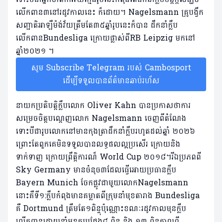
លើកពាន៣នៅរដូវកាលនេះ ក៏ដោយ។ Nagelsmann គ្រូបង្វឹក
សញ្ជាតិអាឡឺម៉ង់វ័យត្រឺមតែ៣៥ឆ្នាំរូបនេះក៏បាន ដឹកនាំក្លឹប
លើកពានBundesliga ក្រោយផ្លាស់ពីRB Leipzig មកនៅ
ឆ្នាំ២០២១ ។
សូម Subscribe Telegram របស់ Cambosport
ដើម្បីទទួលបានព័ត៌មានឆាប់រហ័ស
នាយកប្រតិបត្តិក្លឹបលោក Oliver Kahn បានប្រកាសថាការ
សម្រេចចិត្តបណ្តេញលោក Nagelsmann ចេញពីតំណែង
ទោះបីជារូបលោកនៅមានកុងត្រាដឹកនាំក្លឹបរហូតដល់ឆ្នាំ ២០២៦
ព្រោះតែពួកគេមិនទទួលបានលទ្ធផលល្អប្រសើរ ក្រោយនិង
ទាក់ទាញ ក្រោយព្រឹត្តិការណ៏ World Cup ២០១៨។រីឯប្រភពពី
Sky Germany មានចំនុច៣ដែលធ្វើអោយប្រធានក្លឹប
Bayern Munich ចែកផ្លូវជាមួយលោកNagelsmann
នោះគឺទី១:ក្លឹបកំពុងមានគម្លាតពីក្រុមនាំមុខតារាង Bundesliga
គឺ Dortmund ត្រឹមតែ១ពិន្ទុប៉ុណ្ណោះខណៈរដូវកាលមុនក្លឹប
លើកពានដោយនាំមុខគូប្រជែង៨ ពិន្ទុ និង ១៣ ពិន្ទុកាលពី