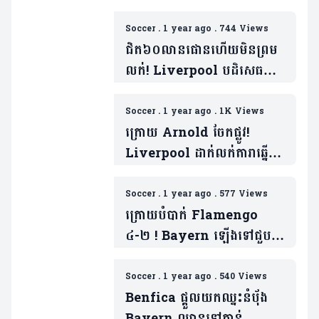
Soccer
.
1 year ago
.
744 Views
ជិត៦០លានផោនហើយមិនព្រម
លក់! Liverpool បដិសេធ
សំណើរពី Bayern ក្នុងការទិញ
តារាឆ្នើមម្នាក់
Soccer
.
1 year ago
.
1K Views
ក្រោយ Arnold ចែកផ្លូវ!
Liverpool ដាក់លក់តារាឆ្នើម
ម្នាក់ទៀត ចំពេលក្លឹបយក្ស២ចង់
បាន
Soccer
.
1 year ago
.
577 Views
ក្រោយបំបាក់ Flamengo
៤-២ ! Bayern ឡើងទៅជួប
PSG វគ្គ៨ក្រុម Club World
Cup (មានវីដេអូ)
Soccer
.
1 year ago
.
540 Views
Benfica ផ្តួលយកឈ្នះនំបុ័ង
Bayern ឈានទៅកាន់