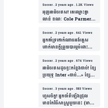
Soccer
.
2 years ago
.
1.2K Views
អុញអាមិចទេស! គេឈ្លោះគ្នា
លាន់ ខណៈ Cole Parmer
ដេកមើលធ្វើប្រងើយ (មានវីដេអូ)
Soccer
.
2 years ago
.
641 Views
អ្នកគាំទ្រតោកំណាចអង់គ្លេស
ហាក់មានក្តីព្រួយបារម្ភចំពោះខ្សែ
ប្រយុទ្ធខ្លួនម្នាក់
ក្រោយជិះកង់ដួល
Soccer
.
2 years ago
.
674 Views
អាមិចទេសដូចខ្វះកន្លែងចាប់! ខ្សែ
ប្រយុទ្ធ Inter «ចាប់…» ខ្សែ
ការពារ AT Madrid ខណៈ
VAR ជួយអីមិនបាន (មាន
Soccer
.
3 years ago
.
583 Views
វីដេអូ)
ហួសចិត្ត! អ្នកចាំទីឡើងជ្រុល
មានតែវិធីសាស្ត្រមួយនេះ (មាន