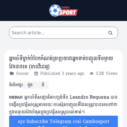
អ្នកចាំទីម្នាក់បំបែកកំណត់ត្រាក្លាយជាអ្នកទាត់បញ្ចូលទីចម្ងាយ
វែងជាងគេ (មានវីដេអូ)
Soccer
Published 3 years ago
3.2K Views
ទំហំអក្សរ
តូច
ធំ
បរទេស៖
អ្នកចាំទីសញ្ជាតិអាហ្សង់ទីន Leandro Requena បាន
បង្កើតប្រវត្តិសាស្ត្រតាមរយៈការស៊ុតបញ្ចូលទីដែលត្រូវបានគេហៅថា
ក្នុងចម្ងាយវែងបំផុតក្នុងប្រវត្តិសាស្ត្របាល់ទាត់។
សូម Subscribe Telegram របស់ Cambosport