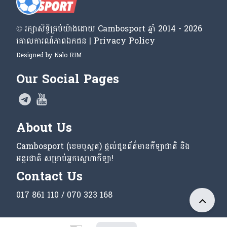
© រក្សា​សិទ្ធិ​គ្រប់​យ៉ាង​ដោយ​ Cambosport ឆ្នាំ 2014 - 2026
គោលការណ៍​ភាព​ឯកជន | Privacy Policy
Designed by
Nalo RIM
Our Social Pages
About Us
Cambosport (ខេមបូស្ពត) ផ្តល់ជូនព័ត៌មានកីឡាជាតិ និង
អន្តរជាតិ សម្រាប់អ្នកស្នេហាកីឡា!
Contact Us
017 861 110 / 070 323 168