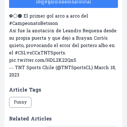
ដើម្បីទទួលបានព័ត៌មានឆាប់រហ័ស
⚽⚪🟠 El primer gol arco a arco del
#CampeonatoBetsson
Así fue la anotación de Leandro Requena desde
su propia puerta y que dejó a Brayan Cortés
quieto, provocando el error del portero albo en
el
#CSLvsCCxTNTSports
.
pic.twitter.com/HDL2K22QnS
— TNT Sports Chile (@TNTSportsCL)
March 18,
2023
Article Tags
Funny
Related Articles