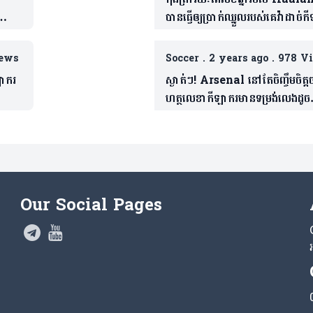
ខណៈ
បានធ្វើឲ្យប្រាក់ឈ្នួលរបស់គេវ៉ាដាច់ក
កំពូលពីររូប
ews
Soccer
.
2 years ago
.
978 V
ឡាករ
ស្ងាត់ៗ! Arsenal​ នៅតែចិញ្ចឹមចិត្តច
ហត្ថលេខាកីឡាករមានទម្រង់លេងដូច
Haaland (មាន១វីដេអូ)
Our Social Pages