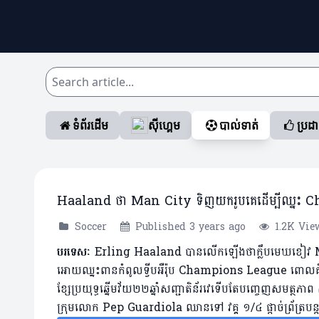
ទំព័រដើម
ស៊ីហ្គេម
បាល់ទាត់
ប្រដ
Haaland ថា Man City ទិញយករូបគេដើម្បីឈ្នះ
Soccer
Published 3 years ago
1.2K Vie
បរទេសៈ
Erling Haaland បានលើកឡើងថាក្លឹបមេឃខៀវ Man
អោយឈ្នះពានកំពូលទ្វីបអឺរ៉ុប Champions League ពោលគឺ
ខ្សែប្រយុទ្ធឆ្នើមវ័យ២២ឆ្នាំ​សញ្ជាតិន័រវេទើបតែបញ្ចេញសមត្
ក្រុមលោក Pep Guardiola ឈានទៅ វគ្គ ១/៤ ផ្តាច់ព្រ័ត្រប