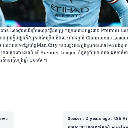
s Leagueដើម្បីសាងប្រវត្តិសាស្រ្ត ។ពួកគេបានឈ្នះពាន Premier L
ាយាមជួយក្លឹបឱ្យអភិវឌ្ឍកាន់តែច្រើន និងឈ្នះពានរង្វាន់ Champions Leagu
យៈពេល១៥ឆ្នាំប៉ុន្តែMan.City បានឈ្នះពានក្នុងស្រុកដល់ទៅ១៧ដង​ក្រ
ដែលក្នុងនោះពានធំៗគឺ Premier League ចំនួន​ប្រាំមួយ ខណៈអ្នកចាត់កា
ាំ​ក្លឹប​ក្នុងឆ្នាំ ២០១៦ ៕
ews
Soccer
.
2 years ago
.
486 V
កុងត្រារយៈពេល៩ឆ្នាំរបស់ Haala