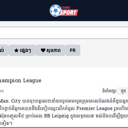
ាល់
ផ្សេងៗ
សុខភាព
PR
 Champion League
ws
ទំហំអក្សរ
តូច
. City បានចុះហត្ថលេខានាំយករូបគេមករួមក្រុម​គោលបំណង​ធំគឺជួយពួ
បន្ទាប់ពីពួកគេបានដឹងពីរបៀបឈ្នះលីកកំពូល Premier League រួចហើ
ថភាព ស៊ុតបញ្ចូលទី៥ គ្រាប់ពេល RB Leipzig ក្នុងលទ្ធផល៧ ទល់និង០ដើម្បី​ជួ
ន្តទៀត។