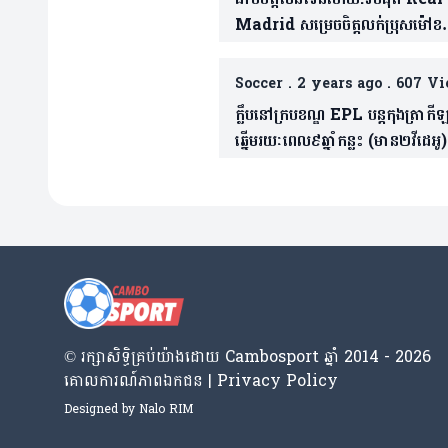
Madrid សម្រេចចិត្តលក់ប្រុសម៉ៅ
កីឡាកររូបនេះជាបេក្ខភាពមកជំនួស
Soccer
.
2 years ago
.
607 Vi
ក្លឹបនៅក្របខណ្ឌ EPL បន្តកុងត្រាកី
ឆ្នើមរយៈពេល៩ឆ្នាំកន្លះ (មាន២វីដេអូ)
© រក្សា​សិទ្ធិ​គ្រប់​យ៉ាង​ដោយ​ Cambosport ឆ្នាំ 2014 - 2026
គោលការណ៍​ភាព​ឯកជន | Privacy Policy
Designed by
Nalo RIM