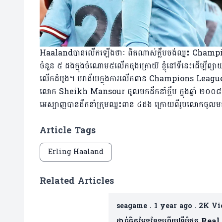
Haalandបានលើកឡើងថាៈ ពិតណាស់ក្លឹបចង់ឈ្នះ Champion
ចំនួន ៥ ដងក្នុងចំណោម៥លើកចុងក្រោយ៊ ខ្ញុំនៅទីនេះដើម្បីព្យ
លើកដំបូង។ បរាជ័យក្នុងការលើកពាន Champions League រ
លោក Sheikh Mansour ចូលមកដឹកនាំក្លឹប ក្នុងឆ្នាំ ២០០៨ 
អេស្បាញបានដឹកនាំក្រុមឈ្នះពាន ៤ដង ក្រោយពីរូបលោកចូលមកដឹកន
Article Tags
Erling Haaland
Related Articles
seagame
.
1 year ago
.
2K Vi
ដាច់ចិត្តមែនទែនហើយ!ទីបំផុត Real