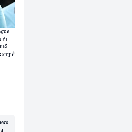
eague
e ជា
ោយពី
រសញ្ជាតិ
iews
nd