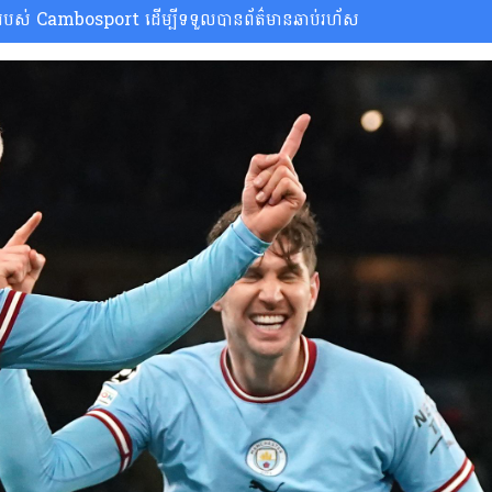
ស់ Cambosport ដើម្បីទទួលបានព័ត៌មានឆាប់រហ័ស