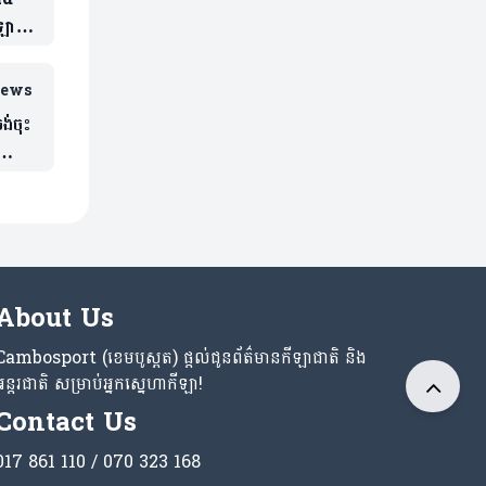
ីឡាករ
iews
ង់ចុះ
About Us
Cambosport (ខេមបូស្ពត) ផ្តល់ជូនព័ត៌មានកីឡាជាតិ និង
អន្តរជាតិ សម្រាប់អ្នកស្នេហាកីឡា!
Contact Us
017 861 110 / 070 323 168