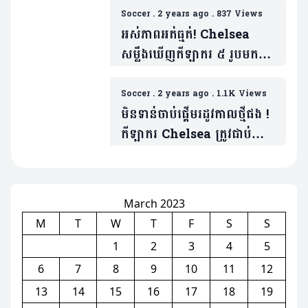
ជាមួយ(មាន១វីដេអូ)
Soccer
.
2 years ago
.
837 Views
អស់ភាពអត់ធ្មត់! Chelsea
សម្លឹងឃើញកីឡាករ ៥ រូបមក
ជំនួសកាពីតែនពួកគេ
Soccer
.
2 years ago
.
1.1K Views
មិនទាន់ចាប់ផ្តើមរដូវកាលថ្មីផង !
កីឡាករ Chelsea ត្រូវជាប់
បម្រាមមិនអាចលេងចំនួន​
៣ប្រកួត (មានវីដេអូ)
March 2023
M
T
W
T
F
S
S
1
2
3
4
5
6
7
8
9
10
11
12
13
14
15
16
17
18
19