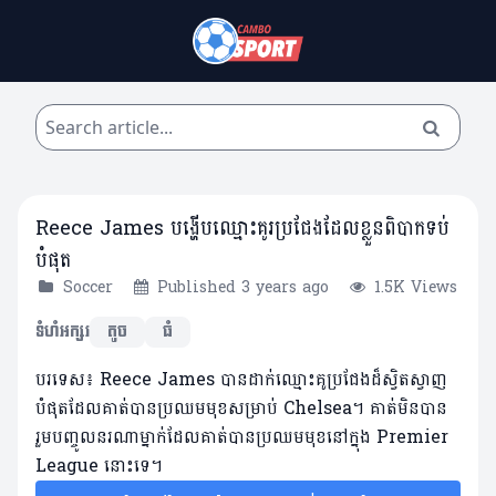
Reece James បង្ហើបឈ្មោះគូរប្រជែងដែលខ្លួនពិបាកទប់
បំផុត
Soccer
Published 3 years ago
1.5K Views
ទំហំអក្សរ
តូច
ធំ
បរទេស៖ Reece James បានដាក់ឈ្មោះគូប្រជែងដ៏ស្វិតស្វាញ
បំផុតដែលគាត់បានប្រឈមមុខសម្រាប់ Chelsea។​ គាត់មិនបាន
រួមបញ្ចូលនរណាម្នាក់ដែលគាត់បានប្រឈមមុខនៅក្នុង Premier
League នោះទេ។