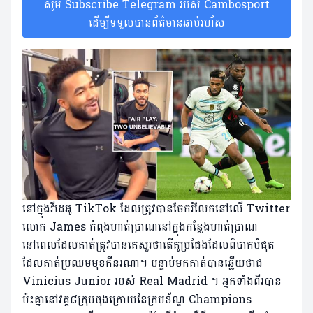
សូម Subscribe Telegram របស់ Cambosport
ដើម្បីទទួលបានព័ត៌មានឆាប់រហ័ស
នៅក្នុងវីដេអូ TikTok ដែលត្រូវបានចែករំលែកនៅលើ Twitter
លោក James កំពុងហាត់ប្រាណនៅក្នុងកន្លែងហាត់ប្រាណ
នៅពេលដែលគាត់ត្រូវបានគេសួរថាតើគូប្រជែងដែលពិបាកបំផុត
ដែលគាត់ប្រឈមមុខគឺនរណា។ បន្ទាប់​មកគាត់បានឆ្លើយថាជ
Vinicius Junior របស់ Real Madrid ។ អ្នក​ទាំង​ពីរ​បាន​
ប៉ះ​គ្នា​នៅ​វគ្គ​៨​ក្រុម​ចុង​ក្រោយ​នៃ​ក្រប​ខ័ណ្ឌ Champions