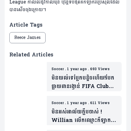
League កាល​ពី​រដូវ​កាល​មុន ប៉ុន្តែ​ទី​បំផុត​គឺ​កីឡាករ​ប្រេស៊ីល​ដែល​
បាន​សើច​ចុង​ក្រោយ។
Article Tags
Reece James
Related Articles
Soccer
.
1 year ago
.
693 Views
មិនយល់ទេប្លែកបន្តិចហើយ!បែក
ធ្លាយពានរង្វាន់ FIFA Club
World Cup ជាពានទីពីរ
ទៅវិញ
Soccer
.
1 year ago
.
611 Views
មិនអស់អាល័យក្លឹបចាស់ !
Willian លើកឈ្មោះកីឡាករ
៣ រូបដែលរូបគេចង់បន្តអាជីព