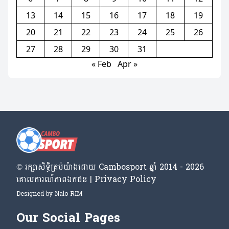
13
14
15
16
17
18
19
20
21
22
23
24
25
26
27
28
29
30
31
« Feb
Apr »
© រក្សា​សិទ្ធិ​គ្រប់​យ៉ាង​ដោយ​ Cambosport ឆ្នាំ 2014 - 2026
គោលការណ៍​ភាព​ឯកជន | Privacy Policy
Designed by
Nalo RIM
Our Social Pages