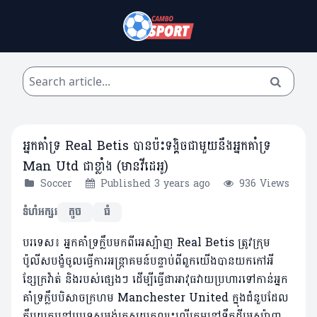
អ្នកគាំទ្រ Real Betis បានប៉ះទង្គិចជាមួយនឹងអ្នកគាំទ្រ
Man Utd ជាខ្លាំង (មានវីដេអូ)
Soccer
Published 3 years ago
936 Views
ទំហំអក្សរ
តូច
ធំ
បរទេស៖ អ្នកគាំទ្រក្លឹបមកពីអេស្ប៉ាញ Real Betis ត្រូវក្រុម
ប៉ូលីសបង្ខំចូលធ្វើការអន្ត្រាគមន៍បន្ទាប់ពីពួកយើងបានយកកៅអី
ខ្សែក្រវ៉ាត់ និងរបស់ផ្សេងៗ ដើម្បីធ្វើជាអាវុធវាយប្រហារទៅកាន់អ្នក
គាំទ្រក្លឹបបិសាចក្រហម Manchester United ក្នុងជំនួបដែល
ក្លឹបយក្សនៅប្រទេសអង់គ្លេសយកឈ្នះលើក្រុមនៅទឹកដីអេស្ប៉ាញ