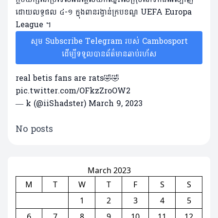
ដោយលទ្ធផល ៤-១ ក្នុងពានរង្វាន់ក្របខណ្ឌ UEFA Europa
League ។
សូម Subscribe Telegram របស់ Cambosport
ដើម្បីទទួលបានព័ត៌មានឆាប់រហ័ស
real betis fans are rats🤣🤣
pic.twitter.com/OFkzZroOW2
— k (@iiShadster)
March 9, 2023
No posts
March 2023
M
T
W
T
F
S
S
1
2
3
4
5
6
7
8
9
10
11
12